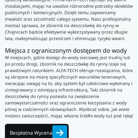
instalacjami, mając na uwadze różnorodne potrzeby obiektów
publicznych i komercyjnych. Dzięki temu zapewniamy
trwałość oraz szczelność całego systemu. Nasz profesjonalny
montaż sprawia, że zbiornik na deszczówkę do rynny w
Chojnicach będzie efektywnie wykorzystywany przez długie
lata, maksymalizując przestrzeń i eliminując ryzyko awarii.
Miejsca z ograniczonym dostępem do wody
W miejscach, gdzie dostęp do wody sieciowej jest trudny lub
po prostu drogi, zbiornik na deszczówkę do rynny staje się
prawdziwym ratunkiem. ALFA-TECH oferuje rozwiązania, które
są skrojone na miarę specyficznych warunków terenowych,
zwracając uwagę na to, aby system był całościowo wykonany i
zintegrowany z istniejącą infrastrukturą. Taki zbiornik na
deszczówkę do rynny pozwala na zwiększenie
samowystarczalności oraz ograniczenie korzystania z wody
pitnej w codziennych obowiązkach. Wyobraź sobie, jak wiele
możesz zaoszczędzić, mając własne źródło wody tuż pod ręką!
Bezpłatna Wycena