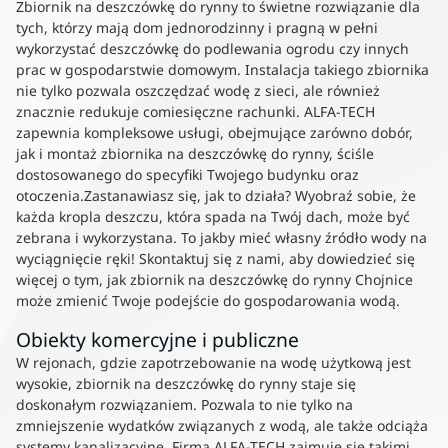
Zbiornik na deszczówkę do rynny to świetne rozwiązanie dla
tych, którzy mają dom jednorodzinny i pragną w pełni
wykorzystać deszczówkę do podlewania ogrodu czy innych
prac w gospodarstwie domowym. Instalacja takiego zbiornika
nie tylko pozwala oszczędzać wodę z sieci, ale również
znacznie redukuje comiesięczne rachunki. ALFA-TECH
zapewnia kompleksowe usługi, obejmujące zarówno dobór,
jak i montaż zbiornika na deszczówkę do rynny, ściśle
dostosowanego do specyfiki Twojego budynku oraz
otoczenia.Zastanawiasz się, jak to działa? Wyobraź sobie, że
każda kropla deszczu, która spada na Twój dach, może być
zebrana i wykorzystana. To jakby mieć własny źródło wody na
wyciągnięcie ręki! Skontaktuj się z nami, aby dowiedzieć się
więcej o tym, jak zbiornik na deszczówkę do rynny Chojnice
może zmienić Twoje podejście do gospodarowania wodą.
Obiekty komercyjne i publiczne
W rejonach, gdzie zapotrzebowanie na wodę użytkową jest
wysokie, zbiornik na deszczówkę do rynny staje się
doskonałym rozwiązaniem. Pozwala to nie tylko na
zmniejszenie wydatków związanych z wodą, ale także odciąża
systemy kanalizacyjne. Firma ALFA-TECH zajmuje się takimi