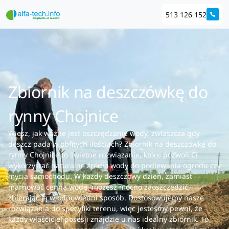
513 126 152
Zbiornik na deszczówkę do
rynny Chojnice
Wiesz, jak ważne jest oszczędzanie wody, zwłaszcza gdy
deszcz pada w obfitych ilościach? Zbiornik na deszczówkę do
rynny Chojnice to świetne rozwiązanie, które pozwoli Ci
wykorzystać naturalne źródło wody do podlewania ogrodu czy
mycia samochodu. W każdy deszczowy dzień, zamiast
marnować cenną wodę, możesz mocno zaoszczędzić,
zbierając ją w odpowiedni sposób. Dostosowujemy nasze
rozwiązania do specyfiki terenu, więc jesteśmy pewni, że
każdy właściciel posesji znajdzie u nas idealny zbiornik. To