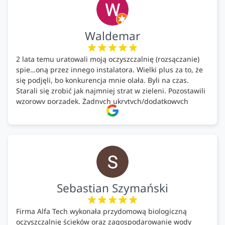
Waldemar
2 lata temu uratowali moją oczyszczalnię (rozsączanie)
spie…oną przez innego instalatora. Wielki plus za to, że
się podjęli, bo konkurencja mnie olała. Byli na czas.
Starali się zrobić jak najmniej strat w zieleni. Pozostawili
wzorowy porządek. Żadnych ukrytych/dodatkowych
kosztów. Zaskoczenie. Kontakt bardzo OK. Obsługa
pomontażowa również OK. A ich środki do oczyszczalni –
MEGA.
Polecam!
Sebastian Szymański
Firma Alfa Tech wykonała przydomową biologiczną
oczyszczalnię ścieków oraz zagospodarowanie wody