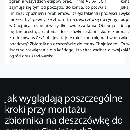
zgrania wszystkich etapów prac. Firma ALFA-TECH
kons
zajmuje się tym od początku do końca, co pozwala
jaką
uniknąć opóźnień i problemów. Dzięki takiemu podejściu
wyko
możesz być pewny, że zbiornik na deszczówkę do rynny
odpo
w Chojnicach spełni wszystkie swoje zadania. Obsługa
bezp
będzie prosta, a nadmiar deszczówki zostanie skutecznie
nasz
zredukowany.Czyż nie jest fajnie mieć kontrolę nad wodą
wkom
opadową? Zbiornik na deszczówkę do rynny Chojnice to
To w
świetne rozwiązanie dla każdego, kto chce zadbać o swój
zakł
ogród oraz środowisko.
Jak wyglądają poszczególne
kroki przy montażu
zbiornika na deszczówkę do