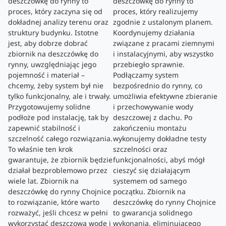
deszczówkę do rynny to
deszczówkę do rynny to
proces, który zaczyna się od
proces, który realizujemy
dokładnej analizy terenu oraz
zgodnie z ustalonym planem.
struktury budynku. Istotne
Koordynujemy działania
jest, aby dobrze dobrać
związane z pracami ziemnymi
zbiornik na deszczówkę do
i instalacyjnymi, aby wszystko
rynny, uwzględniając jego
przebiegło sprawnie.
pojemność i materiał –
Podłączamy system
chcemy, żeby system był nie
bezpośrednio do rynny, co
tylko funkcjonalny, ale i trwały.
umożliwia efektywne zbieranie
Przygotowujemy solidne
i przechowywanie wody
podłoże pod instalację, tak by
deszczowej z dachu. Po
zapewnić stabilność i
zakończeniu montażu
szczelność całego rozwiązania.
wykonujemy dokładne testy
To właśnie ten krok
szczelności oraz
gwarantuje, że zbiornik będzie
funkcjonalności, abyś mógł
działał bezproblemowo przez
cieszyć się działającym
wiele lat. Zbiornik na
systemem od samego
deszczówkę do rynny Chojnice
początku. Zbiornik na
to rozwiązanie, które warto
deszczówkę do rynny Chojnice
rozważyć, jeśli chcesz w pełni
to gwarancja solidnego
wykorzystać deszczową wodę i
wykonania, eliminującego