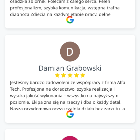
osadziła zbiornik. Polecam z całego serca. Pełen
profesjonalizm, szybka komunikacja, wstępna trafna
diagnoza.Zdjęcia na każdym etapie pracy, pełne
doradztwo.Dobrze wyszkoleni i znający się na rzeczy.
Podsumowując ekipa na wysokim poziomie, rzetelna.
Bardzo dobre wykonanie pracy i zachowanie czystości.
Firma godna polecenia .
Damian Grabowski
Jesteśmy bardzo zadowoleni ze współpracy z firmą Alfa
Tech. Profesjonalne doradztwo, szybka realizacja i
wysoka jakość wykonania – wszystko na najwyższym
poziomie. Ekipa zna się na rzeczy i dba o każdy detal.
Nasza przydomowa oczyszczalnia działa bez zarzutu, a
całość została wykonana zgodnie z terminem i
ustaleniami. Z czystym sumieniem polecamy Alfa Tech
każdemu, kto szuka solidnego partnera w zakresie
ekologicznych rozwiązań!🍀