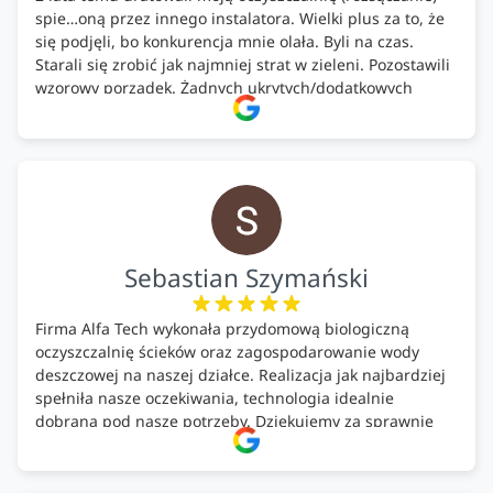
spie…oną przez innego instalatora. Wielki plus za to, że
się podjęli, bo konkurencja mnie olała. Byli na czas.
Starali się zrobić jak najmniej strat w zieleni. Pozostawili
wzorowy porządek. Żadnych ukrytych/dodatkowych
kosztów. Zaskoczenie. Kontakt bardzo OK. Obsługa
pomontażowa również OK. A ich środki do oczyszczalni –
MEGA.
Polecam!
Sebastian Szymański
Firma Alfa Tech wykonała przydomową biologiczną
oczyszczalnię ścieków oraz zagospodarowanie wody
deszczowej na naszej działce. Realizacja jak najbardziej
spełniła nasze oczekiwania, technologia idealnie
dobrana pod nasze potrzeby. Dziękujemy za sprawnie
wykonany montaż w świetnej atmosferze! Polecam!