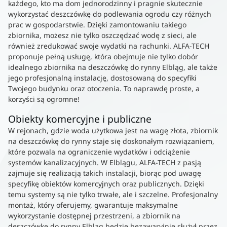
każdego, kto ma dom jednorodzinny i pragnie skutecznie
wykorzystać deszczówkę do podlewania ogrodu czy różnych
prac w gospodarstwie. Dzięki zamontowaniu takiego
zbiornika, możesz nie tylko oszczędzać wodę z sieci, ale
również zredukować swoje wydatki na rachunki. ALFA-TECH
proponuje pełną usługę, która obejmuje nie tylko dobór
idealnego zbiornika na deszczówkę do rynny Elbląg, ale także
jego profesjonalną instalację, dostosowaną do specyfiki
Twojego budynku oraz otoczenia. To naprawdę proste, a
korzyści są ogromne!
Obiekty komercyjne i publiczne
W rejonach, gdzie woda użytkowa jest na wagę złota, zbiornik
na deszczówkę do rynny staje się doskonałym rozwiązaniem,
które pozwala na ograniczenie wydatków i odciążenie
systemów kanalizacyjnych. W Elblągu, ALFA-TECH z pasją
zajmuje się realizacją takich instalacji, biorąc pod uwagę
specyfikę obiektów komercyjnych oraz publicznych. Dzięki
temu systemy są nie tylko trwałe, ale i szczelne. Profesjonalny
montaż, który oferujemy, gwarantuje maksymalne
wykorzystanie dostępnej przestrzeni, a zbiornik na
deszczówkę do rynny Elbląg będzie bezawaryjnie służył przez