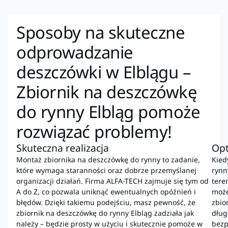
Sposoby na skuteczne
odprowadzanie
deszczówki w Elblągu –
Zbiornik na deszczówkę
do rynny Elbląg pomoże
rozwiązać problemy!
Skuteczna realizacja
Op
Montaż zbiornika na deszczówkę do rynny to zadanie,
Kied
które wymaga staranności oraz dobrze przemyślanej
rynn
organizacji działań. Firma ALFA-TECH zajmuje się tym od
tere
A do Z, co pozwala uniknąć ewentualnych opóźnień i
może
błędów. Dzięki takiemu podejściu, masz pewność, że
zbio
zbiornik na deszczówkę do rynny Elbląg zadziała jak
dług
należy – będzie prosty w użyciu i skutecznie pomoże w
bezp