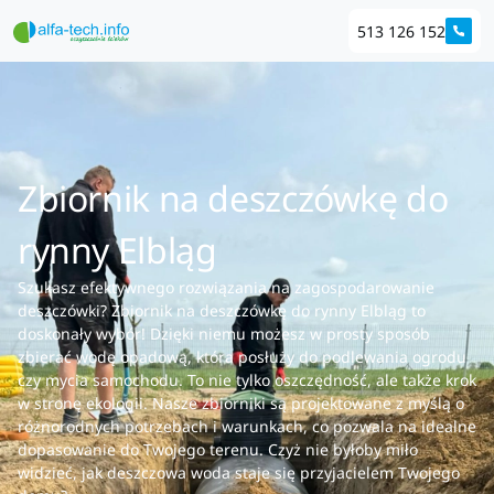
513 126 152
Zbiornik na deszczówkę do
rynny Elbląg
Szukasz efektywnego rozwiązania na zagospodarowanie
deszczówki? Zbiornik na deszczówkę do rynny Elbląg to
doskonały wybór! Dzięki niemu możesz w prosty sposób
zbierać wodę opadową, która posłuży do podlewania ogrodu
czy mycia samochodu. To nie tylko oszczędność, ale także krok
w stronę ekologii. Nasze zbiorniki są projektowane z myślą o
różnorodnych potrzebach i warunkach, co pozwala na idealne
dopasowanie do Twojego terenu. Czyż nie byłoby miło
widzieć, jak deszczowa woda staje się przyjacielem Twojego