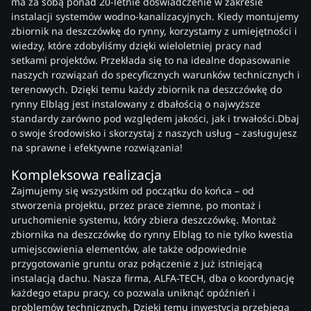
ma za sobą ponad 20-letnie doświadczenie w zakresie
instalacji systemów wodno-kanalizacyjnych. Kiedy montujemy
zbiornik na deszczówkę do rynny, korzystamy z umiejętności i
wiedzy, które zdobyliśmy dzięki wieloletniej pracy nad
setkami projektów. Przekłada się to na idealne dopasowanie
naszych rozwiązań do specyficznych warunków technicznych i
terenowych. Dzięki temu każdy zbiornik na deszczówkę do
rynny Elbląg jest instalowany z dbałością o najwyższe
standardy zarówno pod względem jakości, jak i trwałości.Dbaj
o swoje środowisko i skorzystaj z naszych usług – zasługujesz
na sprawne i efektywne rozwiązania!
Kompleksowa realizacja
Zajmujemy się wszystkim od początku do końca – od
stworzenia projektu, przez prace ziemne, po montaż i
uruchomienie systemu, który zbiera deszczówkę. Montaż
zbiornika na deszczówkę do rynny Elbląg to nie tylko kwestia
umiejscowienia elementów, ale także odpowiednie
przygotowanie gruntu oraz połączenie z już istniejącą
instalacją dachu. Nasza firma, ALFA-TECH, dba o koordynację
każdego etapu pracy, co pozwala uniknąć opóźnień i
problemów technicznych. Dzięki temu inwestycja przebiega