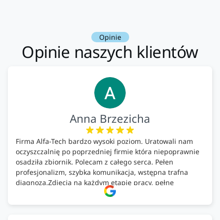
Opinie
Opinie naszych klientów
Anna Brzezicha
Firma Alfa-Tech bardzo wysoki poziom. Uratowali nam
oczyszczalnię po poprzedniej firmie która niepoprawnie
osadziła zbiornik. Polecam z całego serca. Pełen
profesjonalizm, szybka komunikacja, wstępna trafna
diagnoza.Zdjęcia na każdym etapie pracy, pełne
doradztwo.Dobrze wyszkoleni i znający się na rzeczy.
Podsumowując ekipa na wysokim poziomie, rzetelna.
Bardzo dobre wykonanie pracy i zachowanie czystości.