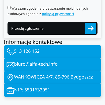
Wyrażam zgodę na przetwarzanie moich danych
osobowych zgodnie z
polityką prywatności
Prześlij zgłoszenie
Informacje kontaktowe
513 126 152
biuro@alfa-tech.info
WAŃKOWICZA 4/7, 85-796 Bydgoszcz
NIP: 5591633951