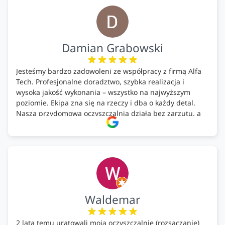
Firma godna polecenia .
Damian Grabowski
Jesteśmy bardzo zadowoleni ze współpracy z firmą Alfa
Tech. Profesjonalne doradztwo, szybka realizacja i
wysoka jakość wykonania – wszystko na najwyższym
poziomie. Ekipa zna się na rzeczy i dba o każdy detal.
Nasza przydomowa oczyszczalnia działa bez zarzutu, a
całość została wykonana zgodnie z terminem i
ustaleniami. Z czystym sumieniem polecamy Alfa Tech
każdemu, kto szuka solidnego partnera w zakresie
ekologicznych rozwiązań!🍀
Waldemar
2 lata temu uratowali moją oczyszczalnię (rozsączanie)