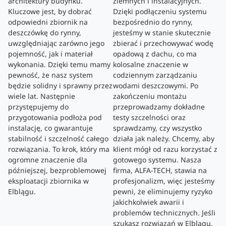
architektury budynku.
ziemnych i instalacyjnych.
Kluczowe jest, by dobrać
Dzięki podłączeniu systemu
odpowiedni zbiornik na
bezpośrednio do rynny,
deszczówkę do rynny,
jesteśmy w stanie skutecznie
uwzględniając zarówno jego
zbierać i przechowywać wodę
pojemność, jak i materiał
opadową z dachu, co ma
wykonania. Dzięki temu mamy
kolosalne znaczenie w
pewność, że nasz system
codziennym zarządzaniu
będzie solidny i sprawny przez
wodami deszczowymi. Po
wiele lat. Następnie
zakończeniu montażu
przystępujemy do
przeprowadzamy dokładne
przygotowania podłoża pod
testy szczelności oraz
instalację, co gwarantuje
sprawdzamy, czy wszystko
stabilność i szczelność całego
działa jak należy. Chcemy, aby
rozwiązania. To krok, który ma
klient mógł od razu korzystać z
ogromne znaczenie dla
gotowego systemu. Nasza
późniejszej, bezproblemowej
firma, ALFA-TECH, stawia na
eksploatacji zbiornika w
profesjonalizm, więc jesteśmy
Elblągu.
pewni, że eliminujemy ryzyko
jakichkolwiek awarii i
problemów technicznych. Jeśli
szukasz rozwiązań w Elblągu,