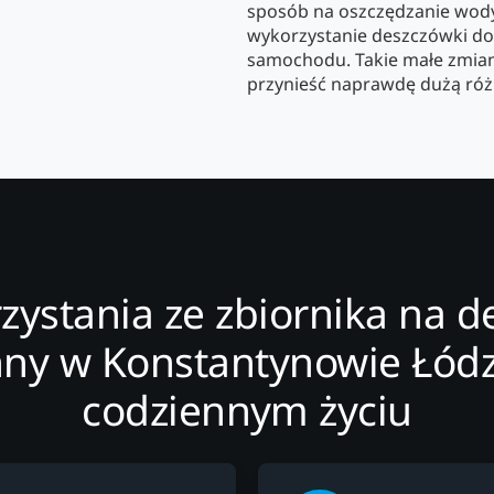
sposób na oszczędzanie wody.
wykorzystanie deszczówki do
samochodu. Takie małe zmian
przynieść naprawdę dużą róż
rzystania ze zbiornika na 
nny w Konstantynowie Łód
codziennym życiu