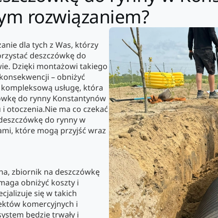
szym rozwiązaniem?
anie dla tych z Was, którzy
orzystać deszczówkę do
ie. Dzięki montażowi takiego
 konsekwencji – obniżyć
a kompleksową usługę, która
zówkę do rynny Konstantynów
i otoczenia.Nie ma co czekać
na deszczówkę do rynny w
ami, które mogą przyjść wraz
na, zbiornik na deszczówkę
maga obniżyć koszty i
jalizuje się w takich
iektów komercyjnych i
ystem będzie trwały i