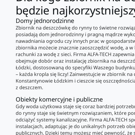
będzie najkorzystniej
Domy jednorodzinne
Zbiornik na deszczówkę do rynny to świetne rozwiąz
posiadają dom jednorodzinny i pragną mądrze wyk
nawadniania ogrodu czy innych prac w gospodarstw
zbiornika możecie znacznie zaoszczędzić wodę, a w
rachunki za wodę z sieci. Firma ALFA-TECH zapewni
obejmuje dobór oraz instalację zbiornika na deszc
Łódzki, dostosowaną do specyfiki Waszego budynku 
– każda kropla się liczy! Zainwestujcie w zbiornik 
Konstantynowie Łódzkim i cieszcie się oszczędności
z deszczem.
Obiekty komercyjne i publiczne
Gdy woda użytkowa staje się coraz bardziej potrzeb
do rynny staje się świetnym rozwiązaniem, które po
odciążyć systemy kanalizacyjne. Firma ALFA-TECH spec
instalacjach, adaptując je do unikalnych potrzeb ob
publicznych. Dzięki temu możesz mieć pewność, że s