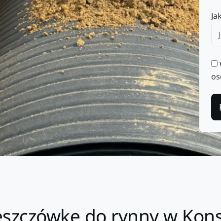
Ja
os
deszczówkę do rynny w Kon