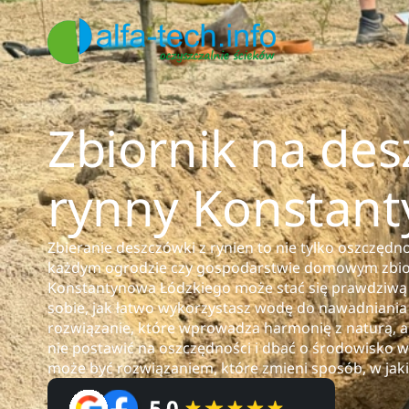
Zbiornik na de
rynny Konstant
Zbieranie deszczówki z rynien to nie tylko oszczędno
każdym ogrodzie czy gospodarstwie domowym zbior
Konstantynowa Łódzkiego może stać się prawdziwą
sobie, jak łatwo wykorzystasz wodę do nawadniania
rozwiązanie, które wprowadza harmonię z naturą, a 
nie postawić na oszczędności i dbać o środowisko 
może być rozwiązaniem, które zmieni sposób, w ja