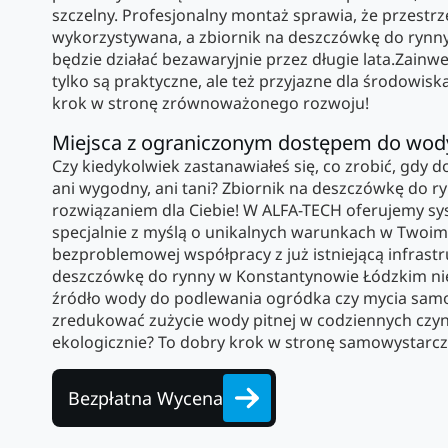
szczelny. Profesjonalny montaż sprawia, że przestrz
wykorzystywana, a zbiornik na deszczówkę do ryn
będzie działać bezawaryjnie przez długie lata.Zainwe
tylko są praktyczne, ale też przyjazne dla środowis
krok w stronę zrównoważonego rozwoju!
Miejsca z ograniczonym dostępem do wod
Czy kiedykolwiek zastanawiałeś się, co zrobić, gdy d
ani wygodny, ani tani? Zbiornik na deszczówkę do 
rozwiązaniem dla Ciebie! W ALFA-TECH oferujemy s
specjalnie z myślą o unikalnych warunkach w Twoim 
bezproblemowej współpracy z już istniejącą infrastru
deszczówkę do rynny w Konstantynowie Łódzkim nie
źródło wody do podlewania ogródka czy mycia samo
zredukować zużycie wody pitnej w codziennych czyn
ekologicznie? To dobry krok w stronę samowystarcz
Bezpłatna Wycena