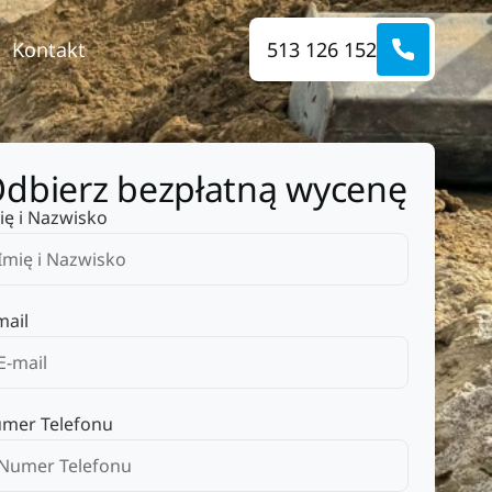
Kontakt
513 126 152
dbierz bezpłatną wycenę
ię i Nazwisko
mail
mer Telefonu