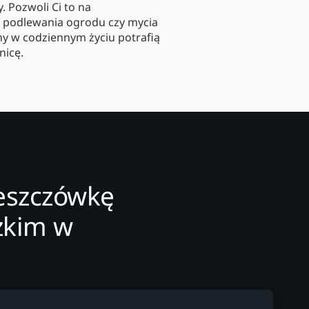
 Pozwoli Ci to na
 podlewania ogrodu czy mycia
y w codziennym życiu potrafią
nicę.
deszczówkę
zkim w