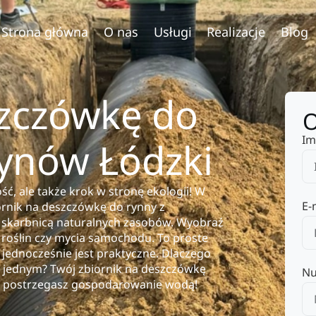
Strona główna
O nas
Usługi
Realizacje
Blog
szczówkę do
O
Im
ynów Łódzki
ść, ale także krok w stronę ekologii! W
E-
nik na deszczówkę do rynny z
 skarbnicą naturalnych zasobów. Wyobraź
 roślin czy mycia samochodu. To proste
jednocześnie jest praktyczne. Dlaczego
w jednym? Twój zbiornik na deszczówkę
Nu
ki postrzegasz gospodarowanie wodą!