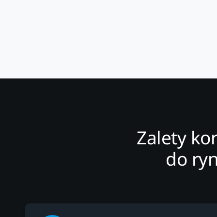
Zalety ko
do ry