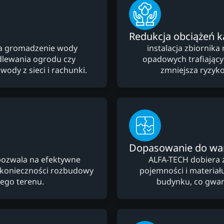
Redukcja obciążeń ka
na gromadzenie wody
instalacja zbiornik
dlewania ogrodu czy
opadowych trafiający
wody z sieci i rachunki.
zmniejsza ryzyko
Dopasowanie do w
pozwala na efektywne
ALFA-TECH dobiera 
 konieczności rozbudowy
pojemności i materiału
wego terenu.
budynku, co gwara