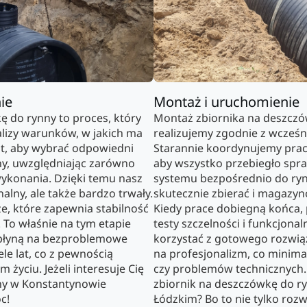
ie
Montaż i uruchomienie
 do rynny to proces, który
Montaż zbiornika na deszczów
lizy warunków, w jakich ma
realizujemy zgodnie z wcześn
st, aby wybrać odpowiedni
Starannie koordynujemy prace
ny, uwzględniając zarówno
aby wszystko przebiegło spra
wykonania. Dzięki temu nasz
systemu bezpośrednio do ryn
alny, ale także bardzo trwały.
skutecznie zbierać i magazy
e, które zapewnia stabilność
Kiedy prace dobiegną końca
. To właśnie na tym etapie
testy szczelności i funkcjonal
płyną na bezproblemowe
korzystać z gotowego rozwią
le lat, co z pewnością
na profesjonalizm, co minimal
 życiu. Jeżeli interesuje Cię
czy problemów technicznych.
ny w Konstantynowie
zbiornik na deszczówkę do r
c!
Łódzkim? Bo to nie tylko rozw