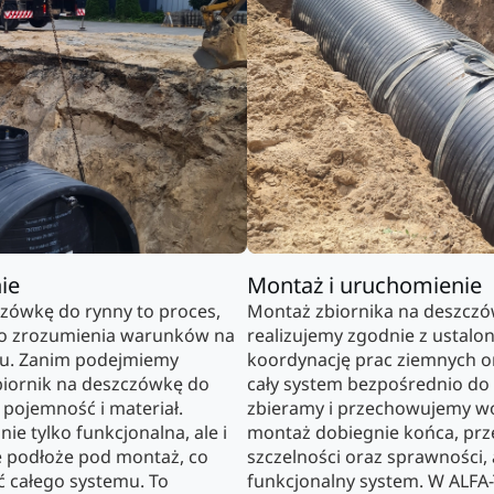
ie
Montaż i uruchomienie
zówkę do rynny to proces,
Montaż zbiornika na deszczów
go zrozumienia warunków na
realizujemy zgodnie z ustal
nku. Zanim podejmiemy
koordynację prac ziemnych or
biornik na deszczówkę do
cały system bezpośrednio do 
 pojemność i materiał.
zbieramy i przechowujemy wo
nie tylko funkcjonalna, ale i
montaż dobiegnie końca, pr
e podłoże pod montaż, co
szczelności oraz sprawności, 
ć całego systemu. To
funkcjonalny system. W ALFA