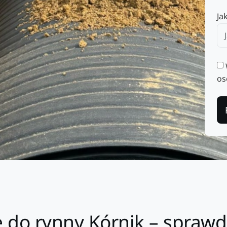
Ja
os
 do rynny Kórnik – sprawdź