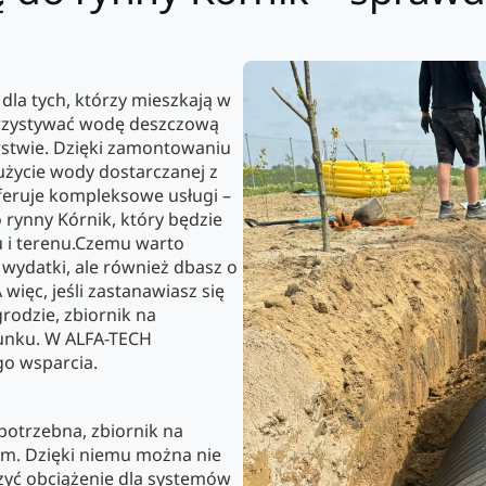
dla tych, którzy mieszkają w
rzystywać wodę deszczową
stwie. Dzięki zamontowaniu
życie wody dostarczanej z
feruje kompleksowe usługi –
 rynny Kórnik, który będzie
u i terenu.Czemu warto
 wydatki, ale również dbasz o
więc, jeśli zastanawiasz się
odzie, zbiornik na
unku. W ALFA-TECH
go wsparcia.
potrzebna, zbiornik na
em. Dzięki niemu można nie
szyć obciążenie dla systemów