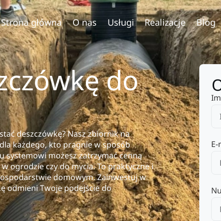
Strona główna
O nas
Usługi
Realizacje
Blog
szczówkę do
O
Im
ystać deszczówkę? Nasz zbiornik na
E-
 dla każdego, kto pragnie w sposób
emu systemowi możesz zatrzymać cenną
 w ogrodzie czy do mycia. To praktyczne i
 gospodarstwie domowym. Zainwestuj w
wkę odmieni Twoje podejście do
Nu