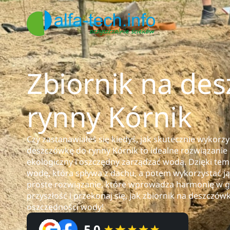
Zbiornik na de
rynny Kórnik
Czy zastanawiałeś się kiedyś, jak skutecznie wykorz
deszczówkę do rynny Kórnik to idealne rozwiązanie
ekologiczny i oszczędny zarządzać wodą. Dzięki t
wodę, która spływa z dachu, a potem wykorzystać ją
proste rozwiązanie, które wprowadza harmonię w
przyszłość i przekonaj się, jak zbiornik na deszczó
oszczędności wody!