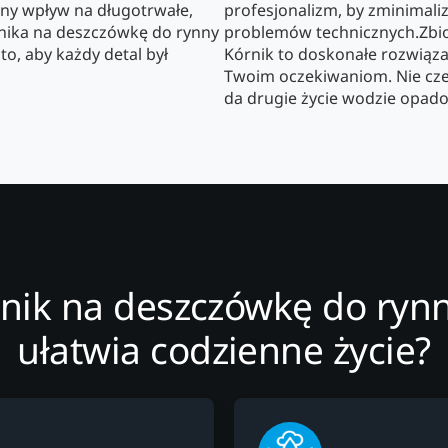
ny wpływ na długotrwałe,
profesjonalizm, by zminimaliz
nika na deszczówkę do rynny
problemów technicznych.Zbio
to, aby każdy detal był
Kórnik to doskonałe rozwiąza
Twoim oczekiwaniom. Nie czek
da drugie życie wodzie opado
rnik na deszczówkę do ryn
ułatwia codzienne życie?