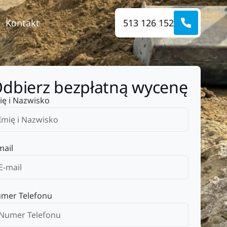
Kontakt
513 126 152
dbierz bezpłatną wycenę
ię i Nazwisko
mail
mer Telefonu