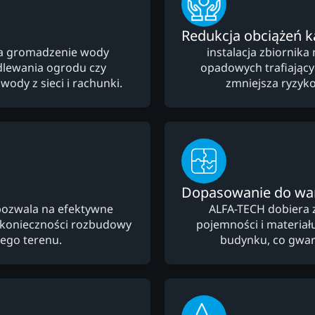
Redukcja obciążeń ka
na gromadzenie wody
instalacja zbiornik
dlewania ogrodu czy
opadowych trafiający
wody z sieci i rachunki.
zmniejsza ryzyko
Dopasowanie do w
pozwala na efektywne
ALFA-TECH dobiera 
 konieczności rozbudowy
pojemności i materiału
wego terenu.
budynku, co gwara