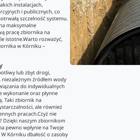
akich instalacjach,
yjnych i publicznych, co
gotrwałą szczelność systemu.
 na maksymalne
ą pracę zbiornika na
kle istotne.Warto rozważyć,
iornika w Kórniku –
y
otliwy lub zbyt drogi,
m, niezależnym źródłem wody
wiązania do indywidualnych
e wykonanie oraz płynne
. Taki zbiornik na
starczalności, ale również
ennych pracach.Czyż nie
a? Dzięki naszym zbiornikom
 na pewno wpłynie na Twoje
. W Kórniku dbałość o zasoby