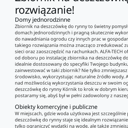
rozwiązanie!
Domy jednorodzinne
Zbiornik na deszczówkę do rynny to świetny pomysł 
domach jednorodzinnych i pragną skutecznie wyko
do nawadniania ogrodu czy innych prac w gospodar
takiego rozwiązania można znacząco zredukować zu
sieci oraz zaoszczędzić na rachunkach. ALFA-TECH o
od doboru po instalację zbiornika na deszczówkę do
idealnie dostosowany do specyfiki Twojego budynk
zainwestować w taki zbiornik? Nie tylko zmniejszasz
środowisko, wykorzystując naturalne źródło wody. A 
nad możliwością wykorzystania deszczu w swoim ogr
deszczówkę do rynny Kórnik to krok w dobrym kier
postaramy się, abyś był w pełni zadowolony z nasze
Obiekty komercyjne i publiczne
W miejscach, gdzie woda użytkowa jest szczególnie 
deszczówkę do rynny staje się idealnym rozwiązani
tylko ograniczyć wydatki na wodę, ale także zmniej