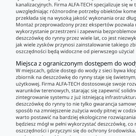
kanalizacyjnych. Firma ALFA-TECH specjalizuje się w t
uwzględniając różnorodne potrzeby obiektów komerc
przekłada się na wysoką jakość wykonania oraz dłu
Montaż przeprowadzony przez ekspertów pozwala
wykorzystanie przestrzeni i zapewnia bezproblemow
deszczówkę do rynny przez wiele lat, co jest niezwy
jak wiele zysków przynosi zainstalowanie takiego zb
oszczędności będą widoczne od pierwszego użycia!
Miejsca z ograniczonym dostępem do wod
W miejscach, gdzie dostęp do wody z sieci bywa kłop
zbiornik na deszczówkę do rynny staje się świetny
użytkowej. Firma ALFA-TECH dostosowuje swoje roz
warunków terenowych, starając się zapewnić solidn
zintegrowanie systemu z już istniejącą infrastrukturą
deszczówkę do rynny to nie tylko gwarancja samowy
sposób na zmniejszenie zużycia wody pitnej w codzi
warto postawić na bardziej ekologiczne rozwiązani
będziesz mógł w pełni wykorzystać deszczówkę, co
oszczędności i przyczyni się do ochrony środowiska