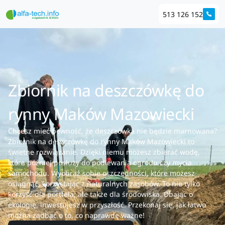
513 126 152
Zbiornik na deszczówkę do
rynny Maków Mazowiecki
Chcesz mieć pewność, że deszczówka nie będzie marnowana?
Zbiornik na deszczówkę do rynny Maków Mazowiecki to
świetne rozwiązanie. Dzięki niemu możesz zbierać wodę,
która później posłuży do podlewania ogrodu czy mycia
samochodu. Wyobraź sobie oszczędności, które możesz
osiągnąć, korzystając z naturalnych zasobów. To nie tylko
korzyść dla portfela, ale także dla środowiska. Dbając o
ekologię, inwestujesz w przyszłość. Przekonaj się, jak łatwo
można zadbać o to, co naprawdę ważne!