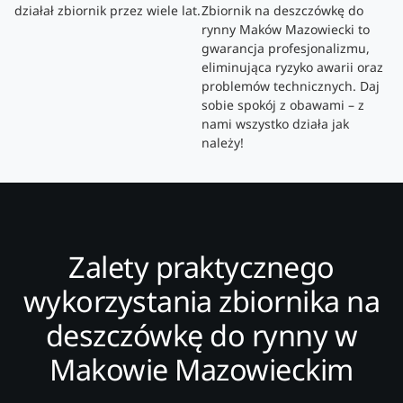
działał zbiornik przez wiele lat.
Zbiornik na deszczówkę do
rynny Maków Mazowiecki to
gwarancja profesjonalizmu,
eliminująca ryzyko awarii oraz
problemów technicznych. Daj
sobie spokój z obawami – z
nami wszystko działa jak
należy!
Zalety praktycznego
wykorzystania zbiornika na
deszczówkę do rynny w
Makowie Mazowieckim