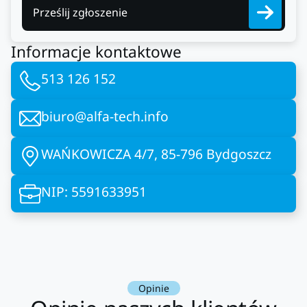
Prześlij zgłoszenie
Informacje kontaktowe
513 126 152
biuro@alfa-tech.info
WAŃKOWICZA 4/7, 85-796 Bydgoszcz
NIP: 5591633951
Opinie