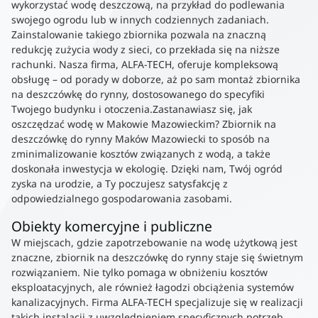
wykorzystać wodę deszczową, na przykład do podlewania
swojego ogrodu lub w innych codziennych zadaniach.
Zainstalowanie takiego zbiornika pozwala na znaczną
redukcję zużycia wody z sieci, co przekłada się na niższe
rachunki. Nasza firma, ALFA-TECH, oferuje kompleksową
obsługę – od porady w doborze, aż po sam montaż zbiornika
na deszczówkę do rynny, dostosowanego do specyfiki
Twojego budynku i otoczenia.Zastanawiasz się, jak
oszczędzać wodę w Makowie Mazowieckim? Zbiornik na
deszczówkę do rynny Maków Mazowiecki to sposób na
zminimalizowanie kosztów związanych z wodą, a także
doskonała inwestycja w ekologię. Dzięki nam, Twój ogród
zyska na urodzie, a Ty poczujesz satysfakcję z
odpowiedzialnego gospodarowania zasobami.
Obiekty komercyjne i publiczne
W miejscach, gdzie zapotrzebowanie na wodę użytkową jest
znaczne, zbiornik na deszczówkę do rynny staje się świetnym
rozwiązaniem. Nie tylko pomaga w obniżeniu kosztów
eksploatacyjnych, ale również łagodzi obciążenia systemów
kanalizacyjnych. Firma ALFA-TECH specjalizuje się w realizacji
takich instalacji z uwzględnieniem specyficznych potrzeb