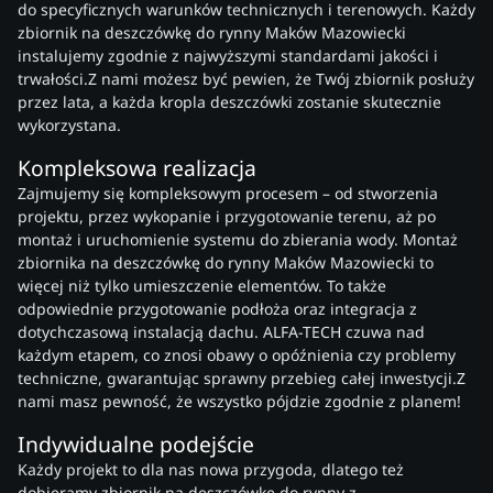
do specyficznych warunków technicznych i terenowych. Każdy
zbiornik na deszczówkę do rynny Maków Mazowiecki
instalujemy zgodnie z najwyższymi standardami jakości i
trwałości.Z nami możesz być pewien, że Twój zbiornik posłuży
przez lata, a każda kropla deszczówki zostanie skutecznie
wykorzystana.
Kompleksowa realizacja
Zajmujemy się kompleksowym procesem – od stworzenia
projektu, przez wykopanie i przygotowanie terenu, aż po
montaż i uruchomienie systemu do zbierania wody. Montaż
zbiornika na deszczówkę do rynny Maków Mazowiecki to
więcej niż tylko umieszczenie elementów. To także
odpowiednie przygotowanie podłoża oraz integracja z
dotychczasową instalacją dachu. ALFA-TECH czuwa nad
każdym etapem, co znosi obawy o opóźnienia czy problemy
techniczne, gwarantując sprawny przebieg całej inwestycji.Z
nami masz pewność, że wszystko pójdzie zgodnie z planem!
Indywidualne podejście
Każdy projekt to dla nas nowa przygoda, dlatego też
dobieramy zbiornik na deszczówkę do rynny z