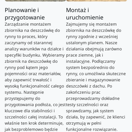
Planowanie i
Montaż i
przygotowanie
uruchomienie
Zarządzanie montażem
Zajmujemy się montażem
zbiornika na deszczówkę do
zbiornika na deszczówkę do
rynny to proces, który
rynny zgodnie z wcześniej
zaczynamy od starannej
ustalonym planem. Nasze
analizy warunków na działce i
działania obejmują zarówno
specyfiki budynku. Wybieramy
prace ziemne, jak i
zbiornik na deszczówkę do
instalacyjne. Podłączamy
rynny pod kątem jego
system bezpośrednio do
pojemności oraz materiałów,
rynny, co umożliwia skuteczne
aby zapewnić trwałość i
zbieranie i magazynowanie
wysoką funkcjonalność całego
deszczówki z dachu. Po
systemu. Następnie
zakończeniu prac
przystępujemy do
przeprowadzamy dokładne
przygotowania podłoża, co jest
testy szczelności oraz
kluczowe dla stabilności i
sprawdzamy, jak system
szczelności całej instalacji. To
działa, by zapewnić, że klienci
właśnie ten krok determinuje,
otrzymują w pełni
jak bezproblemowo będzie
funkcjonalne rozwiązanie.