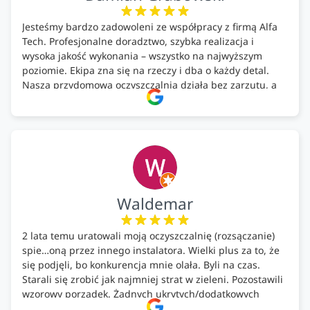
Jesteśmy bardzo zadowoleni ze współpracy z firmą Alfa
Tech. Profesjonalne doradztwo, szybka realizacja i
wysoka jakość wykonania – wszystko na najwyższym
poziomie. Ekipa zna się na rzeczy i dba o każdy detal.
Nasza przydomowa oczyszczalnia działa bez zarzutu, a
całość została wykonana zgodnie z terminem i
ustaleniami. Z czystym sumieniem polecamy Alfa Tech
każdemu, kto szuka solidnego partnera w zakresie
ekologicznych rozwiązań!🍀
Waldemar
2 lata temu uratowali moją oczyszczalnię (rozsączanie)
spie…oną przez innego instalatora. Wielki plus za to, że
się podjęli, bo konkurencja mnie olała. Byli na czas.
Starali się zrobić jak najmniej strat w zieleni. Pozostawili
wzorowy porządek. Żadnych ukrytych/dodatkowych
kosztów. Zaskoczenie. Kontakt bardzo OK. Obsługa