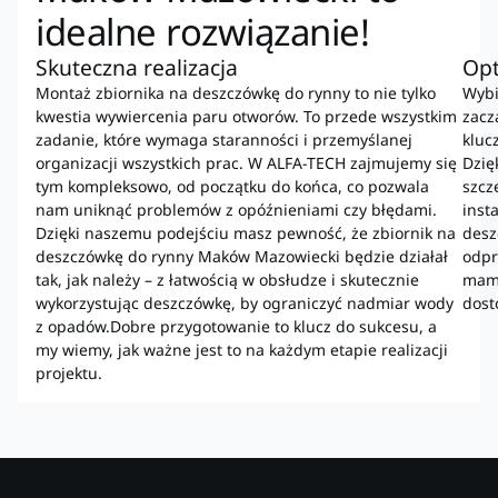
idealne rozwiązanie!
Skuteczna realizacja
Op
Montaż zbiornika na deszczówkę do rynny to nie tylko
Wybi
kwestia wywiercenia paru otworów. To przede wszystkim
zacz
zadanie, które wymaga staranności i przemyślanej
kluc
organizacji wszystkich prac. W ALFA-TECH zajmujemy się
Dzię
tym kompleksowo, od początku do końca, co pozwala
szcz
nam uniknąć problemów z opóźnieniami czy błędami.
inst
Dzięki naszemu podejściu masz pewność, że zbiornik na
desz
deszczówkę do rynny Maków Mazowiecki będzie działał
odpr
tak, jak należy – z łatwością w obsłudze i skutecznie
mamy
wykorzystując deszczówkę, by ograniczyć nadmiar wody
dost
z opadów.Dobre przygotowanie to klucz do sukcesu, a
my wiemy, jak ważne jest to na każdym etapie realizacji
projektu.