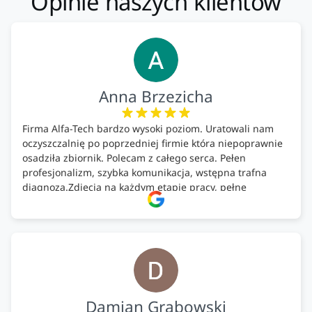
Opinie naszych klientów
Anna Brzezicha
Firma Alfa-Tech bardzo wysoki poziom. Uratowali nam
oczyszczalnię po poprzedniej firmie która niepoprawnie
osadziła zbiornik. Polecam z całego serca. Pełen
profesjonalizm, szybka komunikacja, wstępna trafna
diagnoza.Zdjęcia na każdym etapie pracy, pełne
doradztwo.Dobrze wyszkoleni i znający się na rzeczy.
Podsumowując ekipa na wysokim poziomie, rzetelna.
Bardzo dobre wykonanie pracy i zachowanie czystości.
Firma godna polecenia .
Damian Grabowski