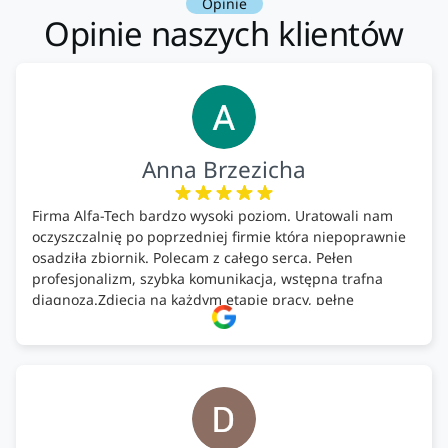
Opinie
Opinie naszych klientów
Anna Brzezicha
Firma Alfa-Tech bardzo wysoki poziom. Uratowali nam
oczyszczalnię po poprzedniej firmie która niepoprawnie
osadziła zbiornik. Polecam z całego serca. Pełen
profesjonalizm, szybka komunikacja, wstępna trafna
diagnoza.Zdjęcia na każdym etapie pracy, pełne
doradztwo.Dobrze wyszkoleni i znający się na rzeczy.
Podsumowując ekipa na wysokim poziomie, rzetelna.
Bardzo dobre wykonanie pracy i zachowanie czystości.
Firma godna polecenia .