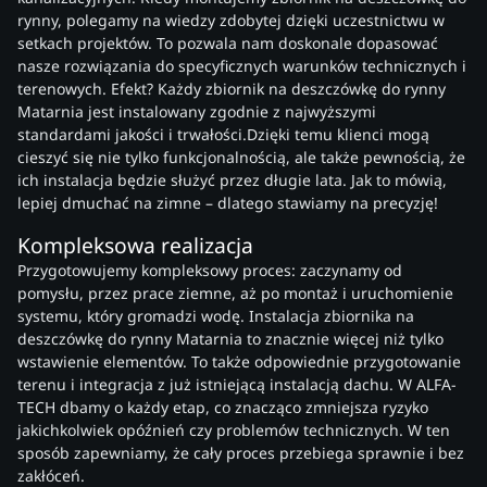
rynny, polegamy na wiedzy zdobytej dzięki uczestnictwu w
setkach projektów. To pozwala nam doskonale dopasować
nasze rozwiązania do specyficznych warunków technicznych i
terenowych. Efekt? Każdy zbiornik na deszczówkę do rynny
Matarnia jest instalowany zgodnie z najwyższymi
standardami jakości i trwałości.Dzięki temu klienci mogą
cieszyć się nie tylko funkcjonalnością, ale także pewnością, że
ich instalacja będzie służyć przez długie lata. Jak to mówią,
lepiej dmuchać na zimne – dlatego stawiamy na precyzję!
Kompleksowa realizacja
Przygotowujemy kompleksowy proces: zaczynamy od
pomysłu, przez prace ziemne, aż po montaż i uruchomienie
systemu, który gromadzi wodę. Instalacja zbiornika na
deszczówkę do rynny Matarnia to znacznie więcej niż tylko
wstawienie elementów. To także odpowiednie przygotowanie
terenu i integracja z już istniejącą instalacją dachu. W ALFA-
TECH dbamy o każdy etap, co znacząco zmniejsza ryzyko
jakichkolwiek opóźnień czy problemów technicznych. W ten
sposób zapewniamy, że cały proces przebiega sprawnie i bez
zakłóceń.