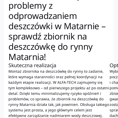
problemy z
odprowadzaniem
deszczówki w Matarnie –
sprawdź zbiornik na
deszczówkę do rynny
Matarnia!
Skuteczna realizacja
Op
Montaż zbiornika na deszczówkę do rynny to zadanie,
Wybi
które wymaga staranności oraz pełnej koordynacji na
pocz
każdym etapie realizacji. W ALFA-TECH zajmujemy się
i ch
tym kompleksowo – od pierwszego projektu aż po ostatni
pomo
detal. Dzięki temu minimalizujemy ryzyko opóźnień i
zbio
problemów, co sprawia, że zbiornik na deszczówkę do
gwar
rynny Matarnia działa tak, jak powinien. Obsługa takiego
zost
systemu jest prosta, a jego głównym celem jest
spra
efektywne zarządzanie nadmiarem wody deszczowej.
dach