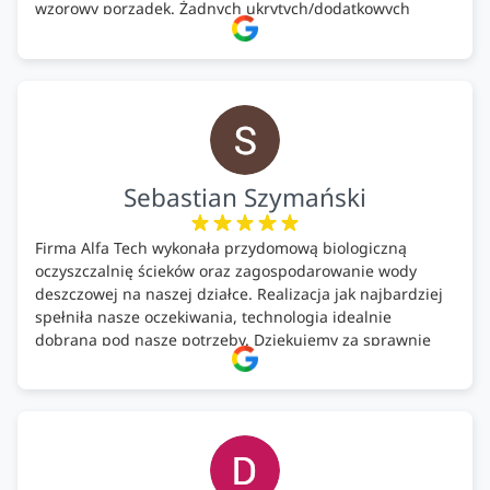
wzorowy porządek. Żadnych ukrytych/dodatkowych
kosztów. Zaskoczenie. Kontakt bardzo OK. Obsługa
pomontażowa również OK. A ich środki do oczyszczalni –
MEGA.
Polecam!
Sebastian Szymański
Firma Alfa Tech wykonała przydomową biologiczną
oczyszczalnię ścieków oraz zagospodarowanie wody
deszczowej na naszej działce. Realizacja jak najbardziej
spełniła nasze oczekiwania, technologia idealnie
dobrana pod nasze potrzeby. Dziękujemy za sprawnie
wykonany montaż w świetnej atmosferze! Polecam!