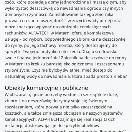
osób, które posiadają domy jednorodzinne i marzą o tym, aby
wykorzystać deszczówkę do nawadniania ogrodu czy innych
domowych czynności. Zainstalowanie takiego zbiornika
pozwala na spore oszczędności w zużyciu wody pitnej oraz
może znacząco wpłynąć na obniżenie comiesięcznych
rachunków. ALFA-TECH w Matarni oferuje kompleksową
usługę – od wyboru odpowiedniego zbiornika na deszczówkę
do rynny, po jego fachowy montaż, który dostosujemy do
specyfiki Twojego budynku i otoczenia.Dbaj o środowisko i
swoje finanse jednocześnie! Zbiornik na deszczówkę do rynny
w Matarni to krok ku bardziej ekologicznemu i oszczędnemu
stylowi życia. Czyż nie byłoby świetnie, mieć dostęp do
naturalnej wody do nawadniania, która spada prosto z nieba?
Obiekty komercyjne i publiczne
W obszarach, gdzie potrzeby wodne są szczególnie duże,
zbiornik na deszczówkę do rynny staje się świetnym
rozwiązaniem, które pozwala nie tylko zaoszczędzić na
kosztach, ale także zmniejsza obciążenie naszych systemów
kanalizacyjnych. ALFA-TECH zajmuje się realizacją takich
instalacji, dostosowując je do specyfiki obiektów
komercyjnych oraz publicznych, co gwarantuje długotrwałość