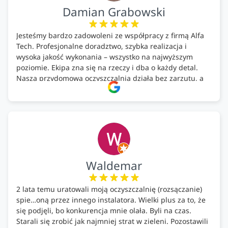
Damian Grabowski
Jesteśmy bardzo zadowoleni ze współpracy z firmą Alfa
Tech. Profesjonalne doradztwo, szybka realizacja i
wysoka jakość wykonania – wszystko na najwyższym
poziomie. Ekipa zna się na rzeczy i dba o każdy detal.
Nasza przydomowa oczyszczalnia działa bez zarzutu, a
całość została wykonana zgodnie z terminem i
ustaleniami. Z czystym sumieniem polecamy Alfa Tech
każdemu, kto szuka solidnego partnera w zakresie
ekologicznych rozwiązań!🍀
Waldemar
2 lata temu uratowali moją oczyszczalnię (rozsączanie)
spie…oną przez innego instalatora. Wielki plus za to, że
się podjęli, bo konkurencja mnie olała. Byli na czas.
Starali się zrobić jak najmniej strat w zieleni. Pozostawili