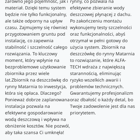
zarówno jego pojemność, jak i
rynny, co pozwala na
materiał. Dzięki temu system
efektywne zbieranie wody
będzie nie tylko funkcjonalny,
deszczowej płynącej z dachu.
ale także odporny na upływ
Po zakończeniu montażu
czasu. Zajmujemy się również
wykonujemy testy szczelności
przygotowaniem gruntu pod
oraz funkcjonalności, abyś
instalację, co zapewnia
otrzymał w pełni gotowy do
stabilność i szczelność całego
użycia system. Zbiornik na
rozwiązania. To kluczowy
deszczówkę do rynny Matarnia
moment, który wpłynie na
to rozwiązanie, które ALFA-
bezproblemowe użytkowanie
TECH wdraża z największą
zbiornika przez wiele
starannością, eliminując
lat.Zbiornik na deszczówkę do
ryzyko wszelkich awarii i
rynny Matarnia to inwestycja,
problemów technicznych.
która się opłaca. Dlaczego?
Gwarantujemy profesjonalizm
Ponieważ dobrze zaplanowana
oraz dbałość o każdy detal, bo
instalacja pozwala na
Twoje zadowolenie jest dla nas
efektywne gospodarowanie
priorytetem.
wodą deszczową i wpływa na
obniżenie kosztów. Nie pozwól,
aby taka szansa Ci umknęła!