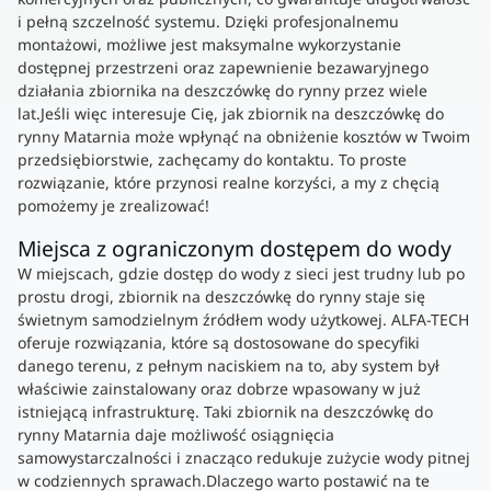
i pełną szczelność systemu. Dzięki profesjonalnemu
montażowi, możliwe jest maksymalne wykorzystanie
dostępnej przestrzeni oraz zapewnienie bezawaryjnego
działania zbiornika na deszczówkę do rynny przez wiele
lat.Jeśli więc interesuje Cię, jak zbiornik na deszczówkę do
rynny Matarnia może wpłynąć na obniżenie kosztów w Twoim
przedsiębiorstwie, zachęcamy do kontaktu. To proste
rozwiązanie, które przynosi realne korzyści, a my z chęcią
pomożemy je zrealizować!
Miejsca z ograniczonym dostępem do wody
W miejscach, gdzie dostęp do wody z sieci jest trudny lub po
prostu drogi, zbiornik na deszczówkę do rynny staje się
świetnym samodzielnym źródłem wody użytkowej. ALFA-TECH
oferuje rozwiązania, które są dostosowane do specyfiki
danego terenu, z pełnym naciskiem na to, aby system był
właściwie zainstalowany oraz dobrze wpasowany w już
istniejącą infrastrukturę. Taki zbiornik na deszczówkę do
rynny Matarnia daje możliwość osiągnięcia
samowystarczalności i znacząco redukuje zużycie wody pitnej
w codziennych sprawach.Dlaczego warto postawić na te