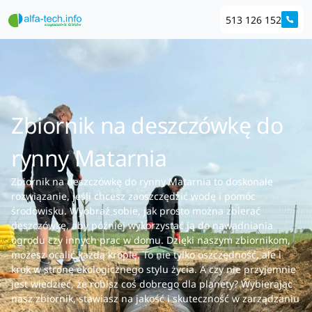
513 126 152
Zbiornik na deszczówkę do
rynny Matarnia
Zbiornik na deszczówkę do rynny Matarnia to doskonałe
rozwiązanie, jeśli chcesz zaoszczędzić wodę i pomóc
środowisku. Wyobraź sobie, jak prosto można zbierać
deszczówkę, aby później wykorzystać ją do nawadniania
ogrodu czy innych prac w domu. Dzięki naszym zbiornikom,
możesz ocalić każdą kroplę. To nie tylko oszczędność, ale i
krok w stronę ekologicznego stylu życia. A czy nie przyjemnie
jest wiedzieć, że robisz coś dobrego dla planety? Wybierając
nasz zbiornik, stawiasz na jakość i skuteczność w zarządzaniu