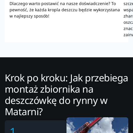
Dlaczego warto postawić na nasze doświadczenie? To
szcz
pewność, że każda kropla deszczu będzie wykorzystana
wspa
w najlepszy sposób!
zhar
oszc
znac
zain
Krok po kroku: Jak przebiega
montaż zbiornika na
deszczówkę do rynny w
Matarni?
1