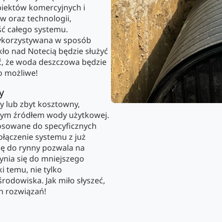
biektów komercyjnych i
w oraz technologii,
ść całego systemu.
wykorzystywana w sposób
ło nad Notecią będzie służyć
ość, że woda deszczowa będzie
o możliwe!
y
ny lub zbyt kosztowny,
znym źródłem wody użytkowej.
tosowane do specyficznych
łączenie systemu z już
wkę do rynny pozwala na
ynia się do mniejszego
i temu, nie tylko
rodowiska. Jak miło słyszeć,
h rozwiązań!