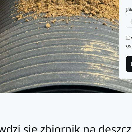
Ja
os
awdzi się zbiornik na desz