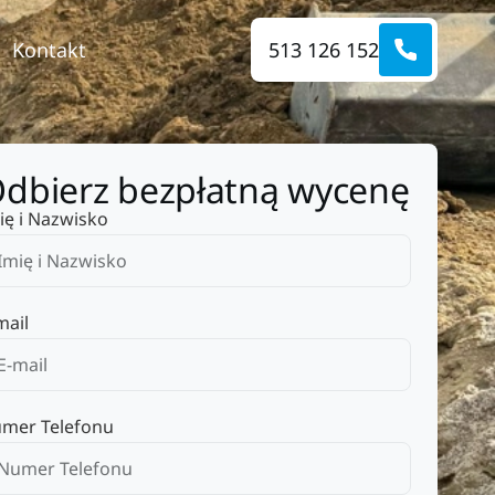
Kontakt
513 126 152
dbierz bezpłatną wycenę
ię i Nazwisko
mail
mer Telefonu