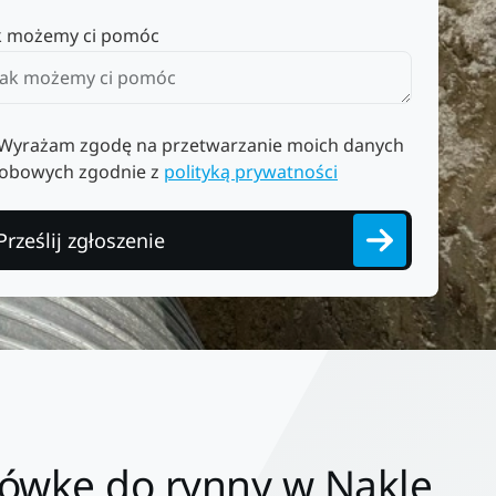
k możemy ci pomóc
Wyrażam zgodę na przetwarzanie moich danych
obowych zgodnie z
polityką prywatności
Prześlij zgłoszenie
czówkę do rynny w Nakle