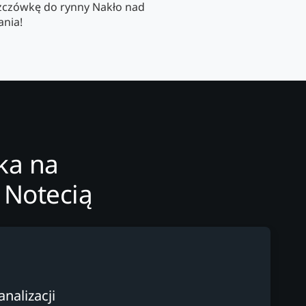
szczówkę do rynny Nakło nad
ania!
ka na
 Notecią
nalizacji