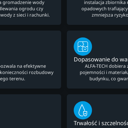
na gromadzenie wody
instalacja zbiornik
dlewania ogrodu czy
opadowych trafiający
wody z sieci i rachunki.
zmniejsza ryzyko
Dopasowanie do w
pozwala na efektywne
ALFA-TECH dobiera 
 konieczności rozbudowy
pojemności i materiału
wego terenu.
budynku, co gwara
Trwałość i szczelnoś