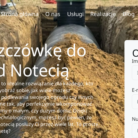
Strona główna
O nas
Usługi
Realizacje
Blog
szczówkę do
O
Im
d Notecią
to idealne rozwiązanie dla każdego, kto
E-
obraź sobie, jak wiele możesz
do podlewania swojego ogrodu czy innych
ane tak, aby perfekcyjnie wkomponować
wimy o małym, czy dużym domu. Dzięki
echnologicznym, możesz być pewien, że
Nu
ecią posłuży Ci przez wiele lat. To proste,
netę?