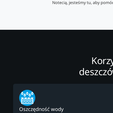
Notecią, jesteśmy tu, aby pomó
Korz
deszczó
Oszczędność wody