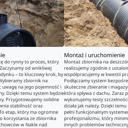
ie
Montaż i uruchomienie
 do rynny to proces, który
Montaż zbiornika na deszczów
Zaczynamy od wnikliwej
realizujemy zgodnie z ustalo
udynku – to kluczowy krok, by
współpracujemy w kwestii pra
 Wybieramy zbiornik na
Podłączamy system bezpośred
c uwagę na jego pojemność i
skuteczne zbieranie i magaz
ny. Dzięki temu system będzie
która spływa z dachu. Zaraz 
alny. Przygotowujemy solidne
wykonujemy testy szczelności
wnia stabilność oraz
działa jak należy. Dzięki temu
 To etap, który ma ogromne
pełni funkcjonalnym systeme
 korzystania ze zbiornika
profesjonalizmu, który minima
 fachowców w Nakle nad
innych problemów techniczny