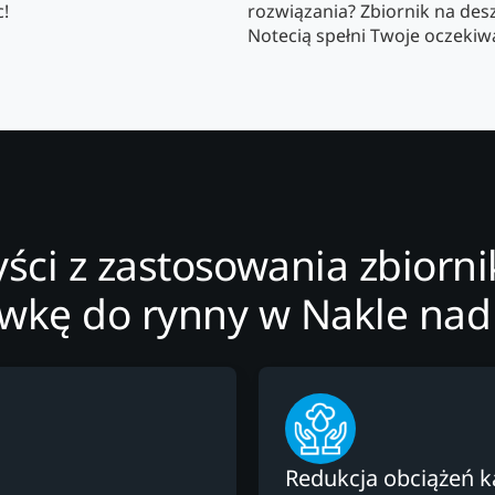
c!
rozwiązania? Zbiornik na de
Notecią spełni Twoje oczekiw
yści z zastosowania zbiorni
wkę do rynny w Nakle nad
Redukcja obciążeń ka