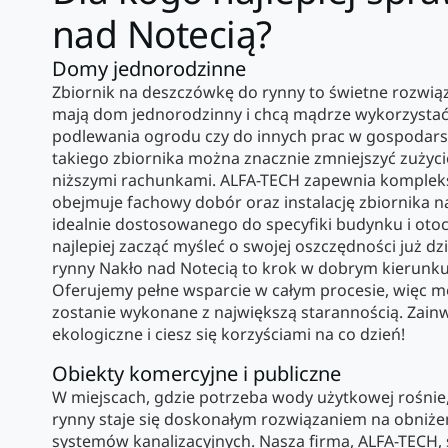
nad Notecią?
Domy jednorodzinne
Zbiornik na deszczówkę do rynny to świetne rozwiąz
mają dom jednorodzinny i chcą mądrze wykorzysta
podlewania ogrodu czy do innych prac w gospodars
takiego zbiornika można znacznie zmniejszyć zużycie 
niższymi rachunkami. ALFA-TECH zapewnia komplek
obejmuje fachowy dobór oraz instalację zbiornika 
idealnie dostosowanego do specyfiki budynku i otoc
najlepiej zacząć myśleć o swojej oszczędności już d
rynny Nakło nad Notecią to krok w dobrym kierunku 
Oferujemy pełne wsparcie w całym procesie, więc m
zostanie wykonane z największą starannością. Zain
ekologiczne i ciesz się korzyściami na co dzień!
Obiekty komercyjne i publiczne
W miejscach, gdzie potrzeba wody użytkowej rośnie
rynny staje się doskonałym rozwiązaniem na obniże
systemów kanalizacyjnych. Nasza firma, ALFA-TECH, s