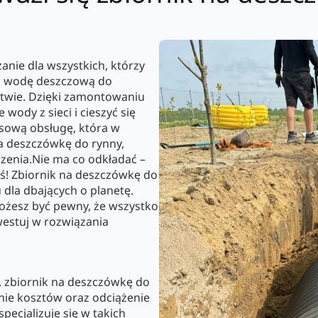
anie dla wszystkich, którzy
ć wodę deszczową do
twie. Dzięki zamontowaniu
wody z sieci i cieszyć się
sową obsługę, która w
na deszczówkę do rynny,
zenia.Nie ma co odkładać –
ziś! Zbiornik na deszczówkę do
dla dbających o planetę.
ożesz być pewny, że wszystko
westuj w rozwiązania
, zbiornik na deszczówkę do
nie kosztów oraz odciążenie
pecjalizuje się w takich