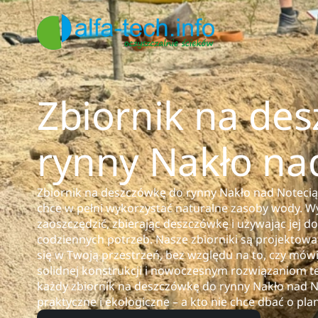
Zbiornik na de
rynny Nakło na
Zbiornik na deszczówkę do rynny Nakło nad Notecią 
chce w pełni wykorzystać naturalne zasoby wody. Wy
zaoszczędzić, zbierając deszczówkę i używając jej 
codziennych potrzeb. Nasze zbiorniki są projektow
się w Twoją przestrzeń, bez względu na to, czy mó
solidnej konstrukcji i nowoczesnym rozwiązaniom t
każdy zbiornik na deszczówkę do rynny Nakło nad Not
praktyczne i ekologiczne – a kto nie chce dbać o pla