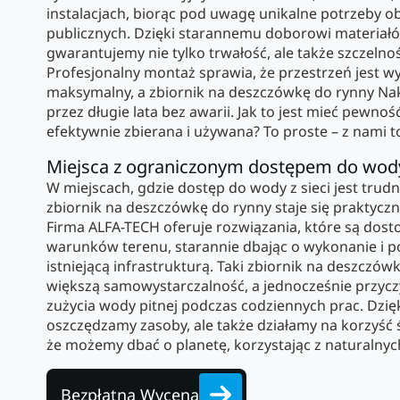
instalacjach, biorąc pod uwagę unikalne potrzeby o
publicznych. Dzięki starannemu doborowi materiałó
gwarantujemy nie tylko trwałość, ale także szczelno
Profesjonalny montaż sprawia, że przestrzeń jest 
maksymalny, a zbiornik na deszczówkę do rynny Nak
przez długie lata bez awarii. Jak to jest mieć pewn
efektywnie zbierana i używana? To proste – z nami t
Miejsca z ograniczonym dostępem do wod
W miejscach, gdzie dostęp do wody z sieci jest trud
zbiornik na deszczówkę do rynny staje się praktyc
Firma ALFA-TECH oferuje rozwiązania, które są dos
warunków terenu, starannie dbając o wykonanie i po
istniejącą infrastrukturą. Taki zbiornik na deszczó
większą samowystarczalność, a jednocześnie przycz
zużycia wody pitnej podczas codziennych prac. Dzięk
oszczędzamy zasoby, ale także działamy na korzyść ś
że możemy dbać o planetę, korzystając z naturalnyc
Bezpłatna Wycena