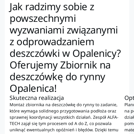
Jak radzimy sobie z
powszechnymi
wyzwaniami związanymi
z odprowadzaniem
deszczówki w Opalenicy?
Oferujemy Zbiornik na
deszczówkę do rynny
Opalenica!
Skuteczna realizacja
Op
Montaż zbiornika na deszczówkę do rynny to zadanie,
Plan
które wymaga solidnego przygotowania podłoża oraz
na p
sprawnej koordynacji wszystkich działań. Zespół ALFA-
dzia
TECH zajął się tym procesem od A do Z, co pozwala
pomo
uniknąć ewentualnych opóźnień i błędów. Dzięki temu
mate