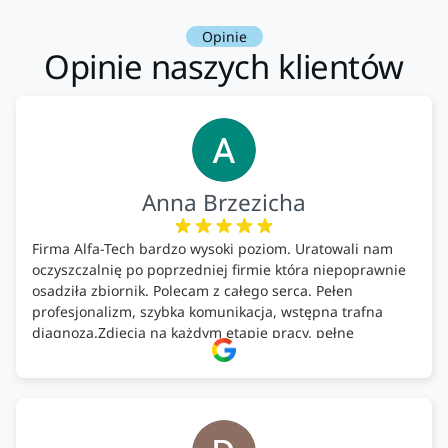
Opinie
Opinie naszych klientów
Anna Brzezicha
Firma Alfa-Tech bardzo wysoki poziom. Uratowali nam
oczyszczalnię po poprzedniej firmie która niepoprawnie
osadziła zbiornik. Polecam z całego serca. Pełen
profesjonalizm, szybka komunikacja, wstępna trafna
diagnoza.Zdjęcia na każdym etapie pracy, pełne
doradztwo.Dobrze wyszkoleni i znający się na rzeczy.
Podsumowując ekipa na wysokim poziomie, rzetelna.
Bardzo dobre wykonanie pracy i zachowanie czystości.
Firma godna polecenia .