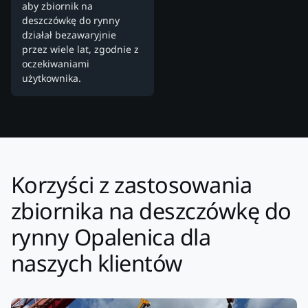
aby zbiornik na
deszczówkę do rynny
działał bezawaryjnie
przez wiele lat, zgodnie z
oczekiwaniami
użytkownika.
Korzyści z zastosowania
zbiornika na deszczówkę do
rynny Opalenica dla
naszych klientów