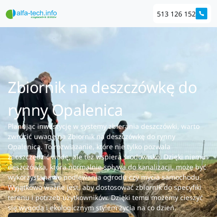
513 126 152
Zbiornik na deszczówkę do
rynny Opalenica
Planując inwestycję w systemy zbierania deszczówki, warto
zwrócić uwagę na Zbiornik na deszczówkę do rynny
Opalenica. To rozwiązanie, które nie tylko pozwala
zaoszczędzić wodę, ale też wspiera środowisko. Dzięki niemu
deszczówka, która normalnie spływa do kanalizacji, może być
wykorzystana do podlewania ogrodu czy mycia samochodu.
Wyjątkowo ważne jest, aby dostosować zbiornik do specyfiki
terenu i potrzeb użytkowników. Dzięki temu możemy cieszyć
się wygodą i ekologicznym stylem życia na co dzień.