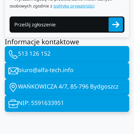
osobowych zgodnie z
polityką prywatności
Prześlij zgłoszenie
Informacje kontaktowe
513 126 152
biuro@alfa-tech.info
WAŃKOWICZA 4/7, 85-796 Bydgoszcz
NIP: 5591633951