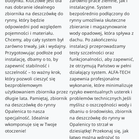
budynku. Kluczowe jest dla
zarówno prace ziemne, jak i
nas dobranie idealnego
instalacyjne. System
zbiornika na deszczówkę do
bezpośrednio podłączony do
rynny, który będzie
rynny umożliwia skuteczne
odpowiedni pod względem
zbieranie i magazynowanie
pojemności i materiału.
wody opadowej, która spływa z
Chcemy, aby cały system był
dachu. Po zakończeniu
zarówno trwały, jak i wydajny.
instalacji przeprowadzamy
Przygotowując podłoże pod
testy szczelności oraz
instalację, dbamy o to, by
funkcjonalności, aby zapewnić,
zapewnić stabilność i
że otrzymują Państwo w pełni
szczelność – to ważny krok,
działający system. ALFA-TECH
który pozwoli cieszyć się
zapewnia profesjonalne
bezproblemowym
wykonanie, które minimalizuje
użytkowaniem zbiornika przez
ryzyko ewentualnych usterek i
długie lata. Pamiętaj, zbiornik
problemów technicznych.Jeśli
na deszczówkę do rynny
myślisz o oszczędności wody i
Opalenica to nasza
dbaniu o środowisko, zbiornik
specjalność. Idealnie
na deszczówkę do rynny w
wkomponuje się w Twoje
Opalenicy to strzał w
otoczenie!
dziesiątkę! Przekonaj się, jak
łatwo można wdrożyć to