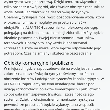
wykorzystać wodę deszczową. Dzięki temu rozwiązaniu nie
tylko zadbasz o swój ogród, ale również obniżysz rachunki za
wodę. Montując zbiornik na deszczówkę do rynny w
Opalenicy, zyskujesz możliwość gospodarowania wodą, która
w przeciwnym razie mogłaby po prostu spłynąć w
niebyt.Firma ALFA-TECH zapewnia kompleksową obsługę,
polegającą na doborze oraz instalacji zbiornika, który będzie
idealnie pasować do Twojej nieruchomości i warunków
terenowych. Dbamy o to, aby każdy klient otrzymał
rozwiązanie szyte na miarę, które będzie odpowiadało jego
potrzebom. Czas na zmiany i skuteczne oszczędzanie.
Obiekty komercyjne i publiczne
W miejscach, gdzie zapotrzebowanie na wodę jest znaczne,
zbiornik na deszczówkę do rynny to świetny sposób na
obniżenie kosztów i odciążenie systemów kanalizacyjnych. W
ALFA-TECH zajmujemy się tymi instalacjami, biorąc pod
uwagę różnorodność obiektów komercyjnych i publicznych,
co pozwala nam zapewnić trwałość i szczelność całego
systemu. Dzięki profesjonalnemu montażowi zyskujesz
pewność, że przestrzeń będzie wykorzystana w sposób
optymalny, a zbiornik na deszczówkę do rynny w Opalenicy