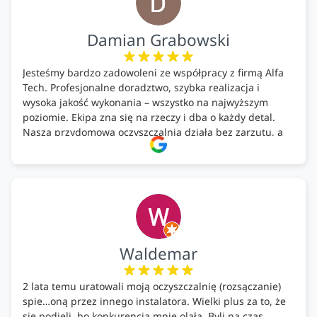
Damian Grabowski
Jesteśmy bardzo zadowoleni ze współpracy z firmą Alfa
Tech. Profesjonalne doradztwo, szybka realizacja i
wysoka jakość wykonania – wszystko na najwyższym
poziomie. Ekipa zna się na rzeczy i dba o każdy detal.
Nasza przydomowa oczyszczalnia działa bez zarzutu, a
całość została wykonana zgodnie z terminem i
ustaleniami. Z czystym sumieniem polecamy Alfa Tech
każdemu, kto szuka solidnego partnera w zakresie
ekologicznych rozwiązań!🍀
Waldemar
2 lata temu uratowali moją oczyszczalnię (rozsączanie)
spie…oną przez innego instalatora. Wielki plus za to, że
się podjęli, bo konkurencja mnie olała. Byli na czas.