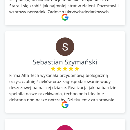
Starali się zrobić jak najmniej strat w zieleni. Pozostawili
wzorowy porządek. Żadnych ukrytych/dodatkowych
kosztów. Zaskoczenie. Kontakt bardzo OK. Obsługa
pomontażowa również OK. A ich środki do oczyszczalni –
MEGA.
Polecam!
Sebastian Szymański
Firma Alfa Tech wykonała przydomową biologiczną
oczyszczalnię ścieków oraz zagospodarowanie wody
deszczowej na naszej działce. Realizacja jak najbardziej
spełniła nasze oczekiwania, technologia idealnie
dobrana pod nasze potrzeby. Dziękujemy za sprawnie
wykonany montaż w świetnej atmosferze! Polecam!