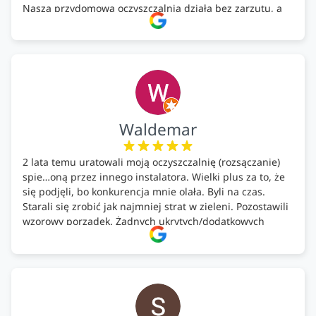
Nasza przydomowa oczyszczalnia działa bez zarzutu, a
całość została wykonana zgodnie z terminem i
ustaleniami. Z czystym sumieniem polecamy Alfa Tech
każdemu, kto szuka solidnego partnera w zakresie
ekologicznych rozwiązań!🍀
Waldemar
2 lata temu uratowali moją oczyszczalnię (rozsączanie)
spie…oną przez innego instalatora. Wielki plus za to, że
się podjęli, bo konkurencja mnie olała. Byli na czas.
Starali się zrobić jak najmniej strat w zieleni. Pozostawili
wzorowy porządek. Żadnych ukrytych/dodatkowych
kosztów. Zaskoczenie. Kontakt bardzo OK. Obsługa
pomontażowa również OK. A ich środki do oczyszczalni –
MEGA.
Polecam!