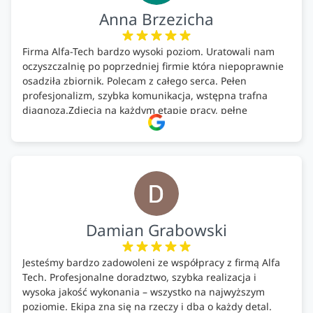
Anna Brzezicha
Firma Alfa-Tech bardzo wysoki poziom. Uratowali nam
oczyszczalnię po poprzedniej firmie która niepoprawnie
osadziła zbiornik. Polecam z całego serca. Pełen
profesjonalizm, szybka komunikacja, wstępna trafna
diagnoza.Zdjęcia na każdym etapie pracy, pełne
doradztwo.Dobrze wyszkoleni i znający się na rzeczy.
Podsumowując ekipa na wysokim poziomie, rzetelna.
Bardzo dobre wykonanie pracy i zachowanie czystości.
Firma godna polecenia .
Damian Grabowski
Jesteśmy bardzo zadowoleni ze współpracy z firmą Alfa
Tech. Profesjonalne doradztwo, szybka realizacja i
wysoka jakość wykonania – wszystko na najwyższym
poziomie. Ekipa zna się na rzeczy i dba o każdy detal.