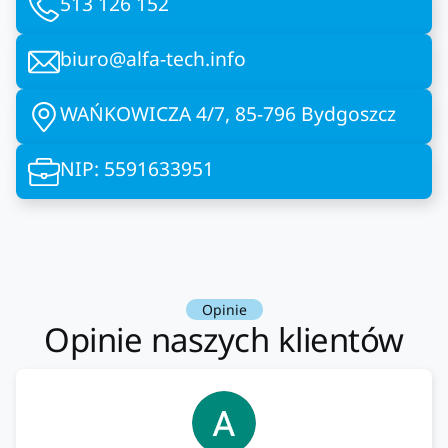
513 126 152
biuro@alfa-tech.info
WAŃKOWICZA 4/7, 85-796 Bydgoszcz
NIP: 5591633951
Opinie
Opinie naszych klientów