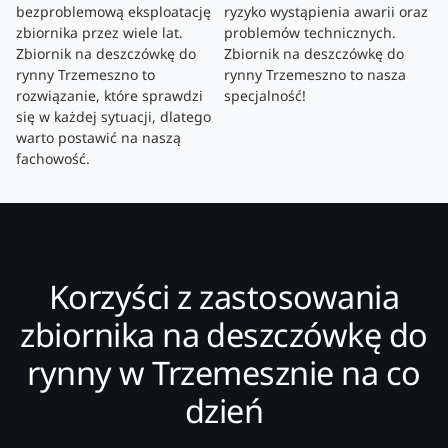
bezproblemową eksploatację
ryzyko wystąpienia awarii oraz
zbiornika przez wiele lat.
problemów technicznych.
Zbiornik na deszczówkę do
Zbiornik na deszczówkę do
rynny Trzemeszno to
rynny Trzemeszno to nasza
rozwiązanie, które sprawdzi
specjalność!
się w każdej sytuacji, dlatego
warto postawić na naszą
fachowość.
Korzyści z zastosowania
zbiornika na deszczówkę do
rynny w Trzemesznie na co
dzień