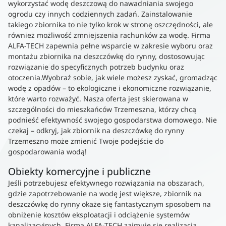
wykorzystać wodę deszczową do nawadniania swojego
ogrodu czy innych codziennych zadań. Zainstalowanie
takiego zbiornika to nie tylko krok w stronę oszczędności, ale
również możliwość zmniejszenia rachunków za wodę. Firma
ALFA-TECH zapewnia pełne wsparcie w zakresie wyboru oraz
montażu zbiornika na deszczówkę do rynny, dostosowując
rozwiązanie do specyficznych potrzeb budynku oraz
otoczenia.Wyobraź sobie, jak wiele możesz zyskać, gromadząc
wodę z opadów – to ekologiczne i ekonomiczne rozwiązanie,
które warto rozważyć. Nasza oferta jest skierowana w
szczególności do mieszkańców Trzemeszna, którzy chcą
podnieść efektywność swojego gospodarstwa domowego. Nie
czekaj – odkryj, jak zbiornik na deszczówkę do rynny
Trzemeszno może zmienić Twoje podejście do
gospodarowania wodą!
Obiekty komercyjne i publiczne
Jeśli potrzebujesz efektywnego rozwiązania na obszarach,
gdzie zapotrzebowanie na wodę jest większe, zbiornik na
deszczówkę do rynny okaże się fantastycznym sposobem na
obniżenie kosztów eksploatacji i odciążenie systemów
kanalizacyjnych. Firma ALFA-TECH zajmuje się realizacją