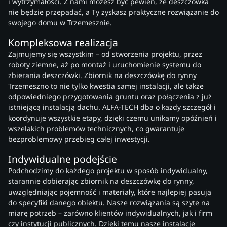
i wytrzymałości. Z nami możesz być pewien, że deszczówka
nie będzie przepadać, a Ty zyskasz praktyczne rozwiązanie do
swojego domu w Trzemesznie.
Kompleksowa realizacja
Zajmujemy się wszystkim – od stworzenia projektu, przez
roboty ziemne, aż po montaż i uruchomienie systemu do
zbierania deszczówki. Zbiornik na deszczówkę do rynny
Trzemeszno to nie tylko kwestia samej instalacji, ale także
odpowiedniego przygotowania gruntu oraz połączenia z już
istniejącą instalacją dachu. ALFA-TECH dba o każdy szczegół i
koordynuje wszystkie etapy, dzięki czemu unikamy opóźnień i
wszelakich problemów technicznych, co gwarantuje
bezproblemowy przebieg całej inwestycji.
Indywidualne podejście
Podchodzimy do każdego projektu w sposób indywidualny,
starannie dobierając zbiornik na deszczówkę do rynny,
uwzględniając pojemność i materiały, które najlepiej pasują
do specyfiki danego obiektu. Nasze rozwiązania są szyte na
miarę potrzeb – zarówno klientów indywidualnych, jak i firm
czy instytucji publicznych. Dzięki temu nasze instalacje