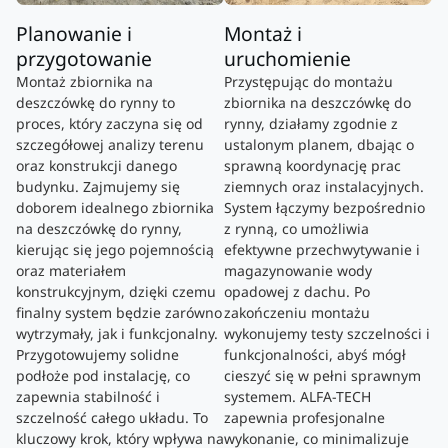
Planowanie i
Montaż i
przygotowanie
uruchomienie
Montaż zbiornika na
Przystępując do montażu
deszczówkę do rynny to
zbiornika na deszczówkę do
proces, który zaczyna się od
rynny, działamy zgodnie z
szczegółowej analizy terenu
ustalonym planem, dbając o
oraz konstrukcji danego
sprawną koordynację prac
budynku. Zajmujemy się
ziemnych oraz instalacyjnych.
doborem idealnego zbiornika
System łączymy bezpośrednio
na deszczówkę do rynny,
z rynną, co umożliwia
kierując się jego pojemnością
efektywne przechwytywanie i
oraz materiałem
magazynowanie wody
konstrukcyjnym, dzięki czemu
opadowej z dachu. Po
finalny system będzie zarówno
zakończeniu montażu
wytrzymały, jak i funkcjonalny.
wykonujemy testy szczelności i
Przygotowujemy solidne
funkcjonalności, abyś mógł
podłoże pod instalację, co
cieszyć się w pełni sprawnym
zapewnia stabilność i
systemem. ALFA-TECH
szczelność całego układu. To
zapewnia profesjonalne
kluczowy krok, który wpływa na
wykonanie, co minimalizuje