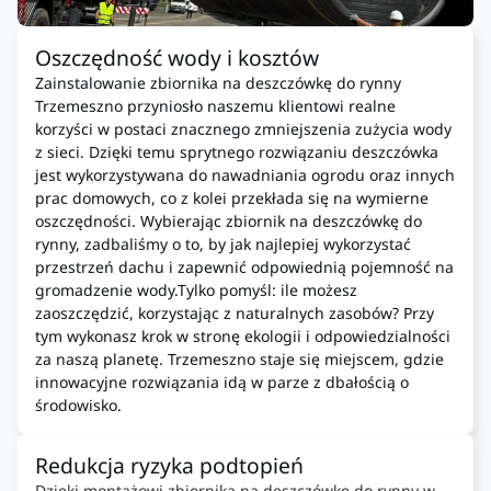
Oszczędność wody i kosztów
Zainstalowanie zbiornika na deszczówkę do rynny
Trzemeszno przyniosło naszemu klientowi realne
korzyści w postaci znacznego zmniejszenia zużycia wody
z sieci. Dzięki temu sprytnego rozwiązaniu deszczówka
jest wykorzystywana do nawadniania ogrodu oraz innych
prac domowych, co z kolei przekłada się na wymierne
oszczędności. Wybierając zbiornik na deszczówkę do
rynny, zadbaliśmy o to, by jak najlepiej wykorzystać
przestrzeń dachu i zapewnić odpowiednią pojemność na
gromadzenie wody.Tylko pomyśl: ile możesz
zaoszczędzić, korzystając z naturalnych zasobów? Przy
tym wykonasz krok w stronę ekologii i odpowiedzialności
za naszą planetę. Trzemeszno staje się miejscem, gdzie
innowacyjne rozwiązania idą w parze z dbałością o
środowisko.
Redukcja ryzyka podtopień
Dzięki montażowi zbiornika na deszczówkę do rynny w