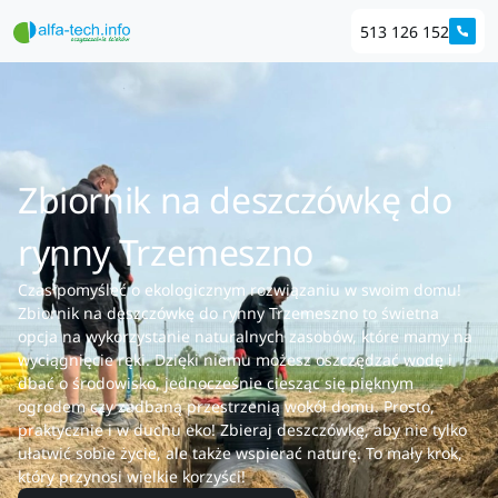
513 126 152
Zbiornik na deszczówkę do
rynny Trzemeszno
Czas pomyśleć o ekologicznym rozwiązaniu w swoim domu!
Zbiornik na deszczówkę do rynny Trzemeszno to świetna
opcja na wykorzystanie naturalnych zasobów, które mamy na
wyciągnięcie ręki. Dzięki niemu możesz oszczędzać wodę i
dbać o środowisko, jednocześnie ciesząc się pięknym
ogrodem czy zadbaną przestrzenią wokół domu. Prosto,
praktycznie i w duchu eko! Zbieraj deszczówkę, aby nie tylko
ułatwić sobie życie, ale także wspierać naturę. To mały krok,
który przynosi wielkie korzyści!