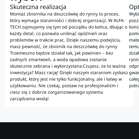
Skuteczna realizacja
Op
Montaż zbiornika na deszczówkę do rynny to proces,
Wybi
który wymaga staranności i dobrej organizacji. W ALFA-
pocz
TECH zajmujemy się tym od początku do końca, dbając o
kons
każdy detal, co pozwala uniknąć opóźnień oraz
pomo
problemów w trakcie prac. Dzięki naszemu podejściu
mate
masz pewność, że zbiornik na deszczówkę do rynny
temu
Trzemeszno będzie działał tak, jak powinien – bez
dzia
żadnych zmartwień, a woda opadowa zostanie
rynn
skutecznie zebrana i wykorzystana.Czujesz, że to ważna
odpr
inwestycja? Masz rację! Dzięki naszym staraniom zyskasz
gwar
produkt, który jest nie tylko funkcjonalny, ale i łatwy w
całe
użytkowaniu. Nie czekaj, postaw na profesjonalizm i
potr
ciesz się z dobrze zorganizowanego systemu
zarządzania wodą!