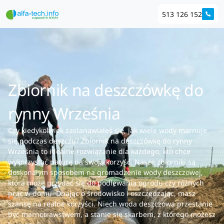
513 126 152
Zbiornik na deszczówkę do
rynny Września
Czy kiedykolwiek zastanawiałeś się, jak wiele wody marnuje
się podczas deszczu? Zbiornik na deszczówkę do rynny
Września to idealne rozwiązanie dla każdego, kto chce
wykorzystać naturę na swoją korzyść. Nasze zbiorniki są
doskonałym sposobem na gromadzenie wody deszczowej,
która może przydać się do podlewania ogrodu czy różnych
prac w domu. Dbając o środowisko i oszczędzając, masz
szansę na realne korzyści. Niech woda deszczowa przestanie
być marnotrawstwem, a stanie się skarbem, z którego możesz