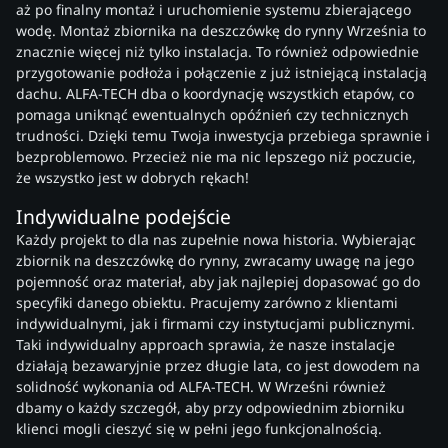
aż po finalny montaż i uruchomienie systemu zbierającego
wodę. Montaż zbiornika na deszczówkę do rynny Września to
znacznie więcej niż tylko instalacja. To również odpowiednie
przygotowanie podłoża i połączenie z już istniejącą instalacją
dachu. ALFA-TECH dba o koordynację wszystkich etapów, co
pomaga uniknąć ewentualnych opóźnień czy technicznych
trudności. Dzięki temu Twoja inwestycja przebiega sprawnie i
bezproblemowo. Przecież nie ma nic lepszego niż poczucie,
że wszystko jest w dobrych rękach!
Indywidualne podejście
Każdy projekt to dla nas zupełnie nowa historia. Wybierając
zbiornik na deszczówkę do rynny, zwracamy uwagę na jego
pojemność oraz materiał, aby jak najlepiej dopasować go do
specyfiki danego obiektu. Pracujemy zarówno z klientami
indywidualnymi, jak i firmami czy instytucjami publicznymi.
Taki indywidualny approach sprawia, że nasze instalacje
działają bezawaryjnie przez długie lata, co jest dowodem na
solidność wykonania od ALFA-TECH. W Wrześni również
dbamy o każdy szczegół, aby przy odpowiednim zbiorniku
klienci mogli cieszyć się w pełni jego funkcjonalnością.