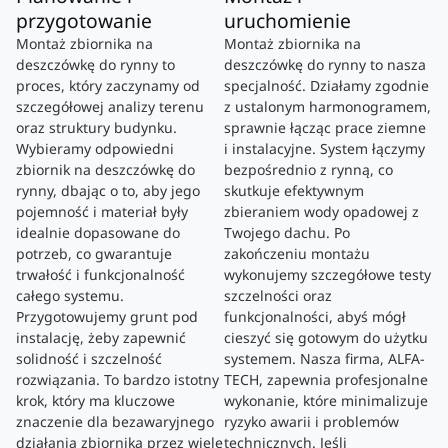
przygotowanie
uruchomienie
Montaż zbiornika na
Montaż zbiornika na
deszczówkę do rynny to
deszczówkę do rynny to nasza
proces, który zaczynamy od
specjalność. Działamy zgodnie
szczegółowej analizy terenu
z ustalonym harmonogramem,
oraz struktury budynku.
sprawnie łącząc prace ziemne
Wybieramy odpowiedni
i instalacyjne. System łączymy
zbiornik na deszczówkę do
bezpośrednio z rynną, co
rynny, dbając o to, aby jego
skutkuje efektywnym
pojemność i materiał były
zbieraniem wody opadowej z
idealnie dopasowane do
Twojego dachu. Po
potrzeb, co gwarantuje
zakończeniu montażu
trwałość i funkcjonalność
wykonujemy szczegółowe testy
całego systemu.
szczelności oraz
Przygotowujemy grunt pod
funkcjonalności, abyś mógł
instalację, żeby zapewnić
cieszyć się gotowym do użytku
solidność i szczelność
systemem. Nasza firma, ALFA-
rozwiązania. To bardzo istotny
TECH, zapewnia profesjonalne
krok, który ma kluczowe
wykonanie, które minimalizuje
znaczenie dla bezawaryjnego
ryzyko awarii i problemów
działania zbiornika przez wiele
technicznych. Jeśli