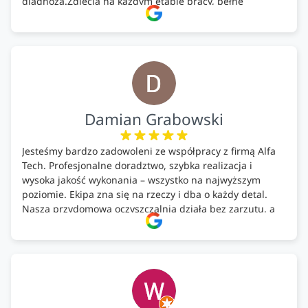
diagnoza.Zdjęcia na każdym etapie pracy, pełne
doradztwo.Dobrze wyszkoleni i znający się na rzeczy.
Podsumowując ekipa na wysokim poziomie, rzetelna.
Bardzo dobre wykonanie pracy i zachowanie czystości.
Firma godna polecenia .
Damian Grabowski
Jesteśmy bardzo zadowoleni ze współpracy z firmą Alfa
Tech. Profesjonalne doradztwo, szybka realizacja i
wysoka jakość wykonania – wszystko na najwyższym
poziomie. Ekipa zna się na rzeczy i dba o każdy detal.
Nasza przydomowa oczyszczalnia działa bez zarzutu, a
całość została wykonana zgodnie z terminem i
ustaleniami. Z czystym sumieniem polecamy Alfa Tech
każdemu, kto szuka solidnego partnera w zakresie
ekologicznych rozwiązań!🍀