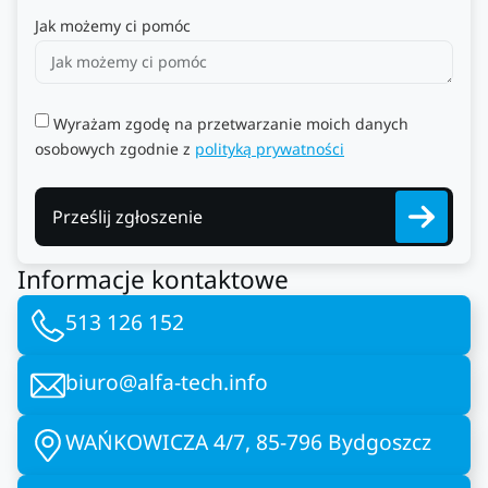
Jak możemy ci pomóc
Wyrażam zgodę na przetwarzanie moich danych
osobowych zgodnie z
polityką prywatności
Prześlij zgłoszenie
Informacje kontaktowe
513 126 152
biuro@alfa-tech.info
WAŃKOWICZA 4/7, 85-796 Bydgoszcz