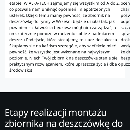
etapie. W ALFA-TECH zajmujemy się wszystkim od A do Z,
ocen
co pozwala nam uniknąć opóźnień i niepotrzebnych
char
usterek. Dzięki temu mamy pewność, że zbiornik na
pozw
deszczówkę do rynny w Wrześni będzie działał tak, jak
odpo
powinien – z łatwością będziesz mógł nim zarządzać, a
szcz
on skutecznie pomoże w radzeniu sobie z nadmiarem
spra
deszczu.Podejście, które stosujemy, to klucz do sukcesu.
dosk
Skupiamy się na każdym szczególe, aby w efekcie mieć
wody
pewność, że wszystko jest wykonane na najwyższym
że d
poziomie. Niech Twój zbiornik na deszczówkę stanie się
bezp
praktycznym rozwiązaniem, które upraszcza życie i dba o
puzz
środowisko!
Etapy realizacji montażu
zbiornika na deszczówkę do