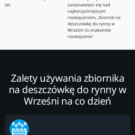
lat.
zastanawiasz się nad
najkorzystniejszym
rozwiązaniem, zbiornik na
deszczówkę do rynny w
Wrześni to znakomite
rozwiązanie!
Zalety używania zbiornika
na deszczówkę do rynny w
Wrześni na co dzień