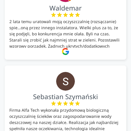
Waldemar
2 lata temu uratowali moją oczyszczalnię (rozsączanie)
spie…oną przez innego instalatora. Wielki plus za to, że
się podjęli, bo konkurencja mnie olała. Byli na czas.
Starali się zrobić jak najmniej strat w zieleni. Pozostawili
wzorowy porządek. Żadnych ukrytych/dodatkowych
kosztów. Zaskoczenie. Kontakt bardzo OK. Obsługa
pomontażowa również OK. A ich środki do oczyszczalni –
MEGA.
Polecam!
Sebastian Szymański
Firma Alfa Tech wykonała przydomową biologiczną
oczyszczalnię ścieków oraz zagospodarowanie wody
deszczowej na naszej działce. Realizacja jak najbardziej
spełniła nasze oczekiwania, technologia idealnie