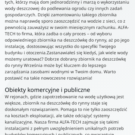
tych, którzy mają dom jednorodzinny i marzą o wykorzystaniu
wody deszczowej do podlewania ogrodu czy innych zadań
gospodarczych. Dzięki zamontowaniu takiego zbiornika
można naprawdę sporo zaoszczędzić na wodzie z sieci, co z
pewnością zauważysz w swoim miesięcznym rachunku. ALFA-
TECH to firma, która zadba o cały proces – od wyboru
odpowiedniego zbiornika na deszczówkę do rynny, aż po jego
instalację, dostosowując wszystko do specyfiki Twojego
budynku i otoczenia.Zastanawiałeś się kiedyś, jak wiele wody
możemy uratować? Dobrze dobrany zbiornik na deszczówkę
do rynny Września może być kluczem do lepszego
zarządzania zasobami wodnymi w Twoim domu. Warto
postawić na takie nowoczesne rozwiązania!
Obiekty komercyjne i publiczne
W rejonach, gdzie zapotrzebowanie na wodę użytkową jest
większe, zbiornik na deszczówkę do rynny staje się
doskonałym rozwiązaniem. Pomaga to nie tylko zaoszczędzić
na kosztach eksploatacji, ale także odciążyć systemy
kanalizacyjne. Nasza firma ALFA-TECH zajmuje się takimi
instalacjami z pełnym uwzględnieniem unikalnych potrzeb
budynków komercyjnych i publicznych, co gwarantuje