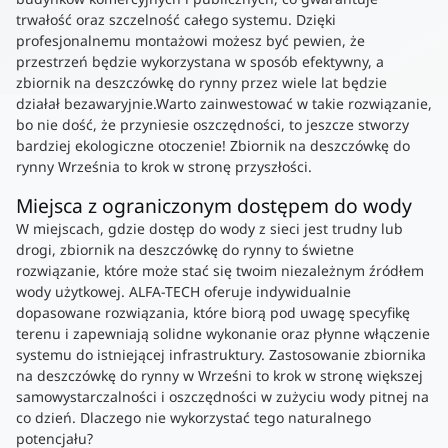
trwałość oraz szczelność całego systemu. Dzięki
profesjonalnemu montażowi możesz być pewien, że
przestrzeń będzie wykorzystana w sposób efektywny, a
zbiornik na deszczówkę do rynny przez wiele lat będzie
działał bezawaryjnie.Warto zainwestować w takie rozwiązanie,
bo nie dość, że przyniesie oszczędności, to jeszcze stworzy
bardziej ekologiczne otoczenie! Zbiornik na deszczówkę do
rynny Września to krok w stronę przyszłości.
Miejsca z ograniczonym dostępem do wody
W miejscach, gdzie dostęp do wody z sieci jest trudny lub
drogi, zbiornik na deszczówkę do rynny to świetne
rozwiązanie, które może stać się twoim niezależnym źródłem
wody użytkowej. ALFA-TECH oferuje indywidualnie
dopasowane rozwiązania, które biorą pod uwagę specyfikę
terenu i zapewniają solidne wykonanie oraz płynne włączenie
systemu do istniejącej infrastruktury. Zastosowanie zbiornika
na deszczówkę do rynny w Wrześni to krok w stronę większej
samowystarczalności i oszczędności w zużyciu wody pitnej na
co dzień. Dlaczego nie wykorzystać tego naturalnego
potencjału?