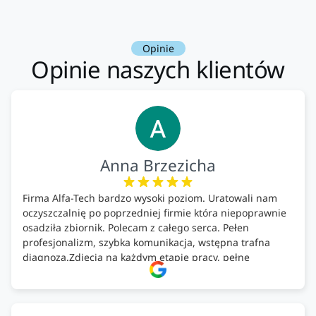
Opinie
Opinie naszych klientów
Anna Brzezicha
Firma Alfa-Tech bardzo wysoki poziom. Uratowali nam
oczyszczalnię po poprzedniej firmie która niepoprawnie
osadziła zbiornik. Polecam z całego serca. Pełen
profesjonalizm, szybka komunikacja, wstępna trafna
diagnoza.Zdjęcia na każdym etapie pracy, pełne
doradztwo.Dobrze wyszkoleni i znający się na rzeczy.
Podsumowując ekipa na wysokim poziomie, rzetelna.
Bardzo dobre wykonanie pracy i zachowanie czystości.