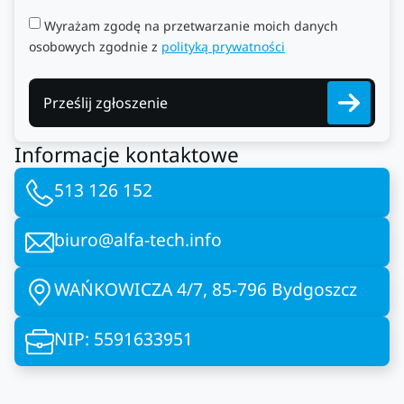
Wyrażam zgodę na przetwarzanie moich danych
osobowych zgodnie z
polityką prywatności
Prześlij zgłoszenie
Informacje kontaktowe
513 126 152
biuro@alfa-tech.info
WAŃKOWICZA 4/7, 85-796 Bydgoszcz
NIP: 5591633951