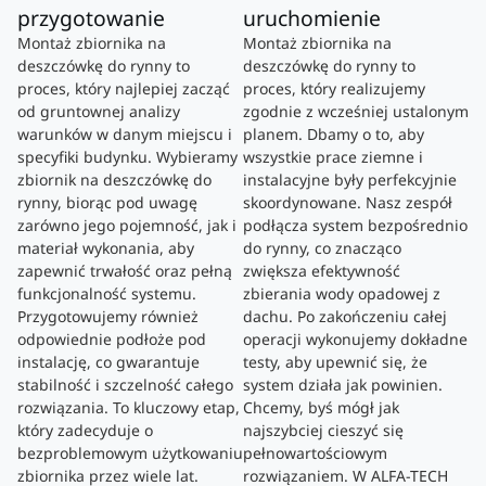
przygotowanie
uruchomienie
Montaż zbiornika na
Montaż zbiornika na
deszczówkę do rynny to
deszczówkę do rynny to
proces, który najlepiej zacząć
proces, który realizujemy
od gruntownej analizy
zgodnie z wcześniej ustalonym
warunków w danym miejscu i
planem. Dbamy o to, aby
specyfiki budynku. Wybieramy
wszystkie prace ziemne i
zbiornik na deszczówkę do
instalacyjne były perfekcyjnie
rynny, biorąc pod uwagę
skoordynowane. Nasz zespół
zarówno jego pojemność, jak i
podłącza system bezpośrednio
materiał wykonania, aby
do rynny, co znacząco
zapewnić trwałość oraz pełną
zwiększa efektywność
funkcjonalność systemu.
zbierania wody opadowej z
Przygotowujemy również
dachu. Po zakończeniu całej
odpowiednie podłoże pod
operacji wykonujemy dokładne
instalację, co gwarantuje
testy, aby upewnić się, że
stabilność i szczelność całego
system działa jak powinien.
rozwiązania. To kluczowy etap,
Chcemy, byś mógł jak
który zadecyduje o
najszybciej cieszyć się
bezproblemowym użytkowaniu
pełnowartościowym
zbiornika przez wiele lat.
rozwiązaniem. W ALFA-TECH