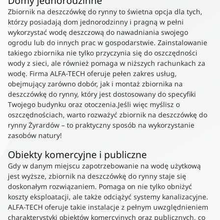
Domy jednorodzinne
Zbiornik na deszczówkę do rynny to świetna opcja dla tych,
którzy posiadają dom jednorodzinny i pragną w pełni
wykorzystać wodę deszczową do nawadniania swojego
ogrodu lub do innych prac w gospodarstwie. Zainstalowanie
takiego zbiornika nie tylko przyczynia się do oszczędności
wody z sieci, ale również pomaga w niższych rachunkach za
wodę. Firma ALFA-TECH oferuje pełen zakres usług,
obejmujący zarówno dobór, jak i montaż zbiornika na
deszczówkę do rynny, który jest dostosowany do specyfiki
Twojego budynku oraz otoczenia.Jeśli więc myślisz o
oszczędnościach, warto rozważyć zbiornik na deszczówkę do
rynny Żyrardów – to praktyczny sposób na wykorzystanie
zasobów natury!
Obiekty komercyjne i publiczne
Gdy w danym miejscu zapotrzebowanie na wodę użytkową
jest wyższe, zbiornik na deszczówkę do rynny staje się
doskonałym rozwiązaniem. Pomaga on nie tylko obniżyć
koszty eksploatacji, ale także odciążyć systemy kanalizacyjne.
ALFA-TECH oferuje takie instalacje z pełnym uwzględnieniem
charakterystyki obiektów komercyjnych oraz publicznych, co