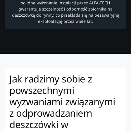
solidne wykonanie instalacji przez ALFA-TECH
gwarantuje szczelność i odporność zbiornika na
deszczówkę do rynny, co przekłada się na bezawaryjną
eksploatację przez wiele lat.
Jak radzimy sobie z
powszechnymi
wyzwaniami związanymi
z odprowadzaniem
deszczówki w