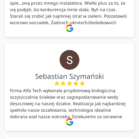
spie…oną przez innego instalatora. Wielki plus za to, że
się podjęli, bo konkurencja mnie olała. Byli na czas.
Starali się zrobić jak najmniej strat w zieleni. Pozostawili
wzorowy porządek. Żadnych ukrytych/dodatkowych
kosztów. Zaskoczenie. Kontakt bardzo OK. Obsługa
pomontażowa również OK. A ich środki do oczyszczalni –
MEGA.
Polecam!
Sebastian Szymański
Firma Alfa Tech wykonała przydomową biologiczną
oczyszczalnię ścieków oraz zagospodarowanie wody
deszczowej na naszej działce. Realizacja jak najbardziej
spełniła nasze oczekiwania, technologia idealnie
dobrana pod nasze potrzeby. Dziękujemy za sprawnie
wykonany montaż w świetnej atmosferze! Polecam!