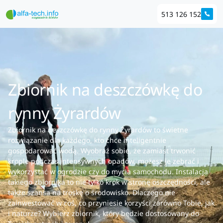
513 126 152
Zbiornik na deszczówkę do
rynny Żyrardów
Zbiornik na deszczówkę do rynny Żyrardów to świetne
rozwiązanie dla każdego, kto chce inteligentnie
gospodarować wodą. Wyobraź sobie, że zamiast trwonić
krople podczas intensywnych opadów, możesz je zebrać i
wykorzystać w ogrodzie czy do mycia samochodu. Instalacja
takiego zbiornika to nie tylko krok w stronę oszczędności, ale
także szansa na troskę o środowisko. Dlaczego nie
zainwestować w coś, co przyniesie korzyści zarówno Tobie, jak
i naturze? Wybierz zbiornik, który będzie dostosowany do