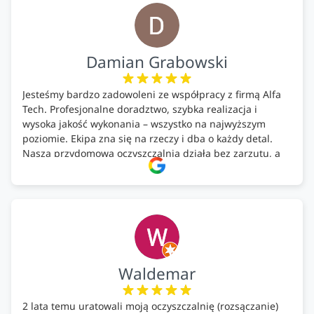
Firma godna polecenia .
Damian Grabowski
Jesteśmy bardzo zadowoleni ze współpracy z firmą Alfa
Tech. Profesjonalne doradztwo, szybka realizacja i
wysoka jakość wykonania – wszystko na najwyższym
poziomie. Ekipa zna się na rzeczy i dba o każdy detal.
Nasza przydomowa oczyszczalnia działa bez zarzutu, a
całość została wykonana zgodnie z terminem i
ustaleniami. Z czystym sumieniem polecamy Alfa Tech
każdemu, kto szuka solidnego partnera w zakresie
ekologicznych rozwiązań!🍀
Waldemar
2 lata temu uratowali moją oczyszczalnię (rozsączanie)