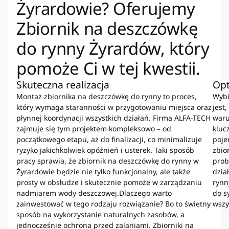
Żyrardowie? Oferujemy
Zbiornik na deszczówkę
do rynny Żyrardów, który
pomoże Ci w tej kwestii.
Skuteczna realizacja
Op
Montaż zbiornika na deszczówkę do rynny to proces,
Wybi
który wymaga staranności w przygotowaniu miejsca oraz
jest
płynnej koordynacji wszystkich działań. Firma ALFA-TECH
waru
zajmuje się tym projektem kompleksowo – od
kluc
początkowego etapu, aż do finalizacji, co minimalizuje
poje
ryzyko jakichkolwiek opóźnień i usterek. Taki sposób
zbio
pracy sprawia, że zbiornik na deszczówkę do rynny w
prob
Żyrardowie będzie nie tylko funkcjonalny, ale także
dzia
prosty w obsłudze i skutecznie pomoże w zarządzaniu
rynn
nadmiarem wody deszczowej.Dlaczego warto
do s
zainwestować w tego rodzaju rozwiązanie? Bo to świetny
wszy
sposób na wykorzystanie naturalnych zasobów, a
jednocześnie ochrona przed zalaniami. Zbiorniki na