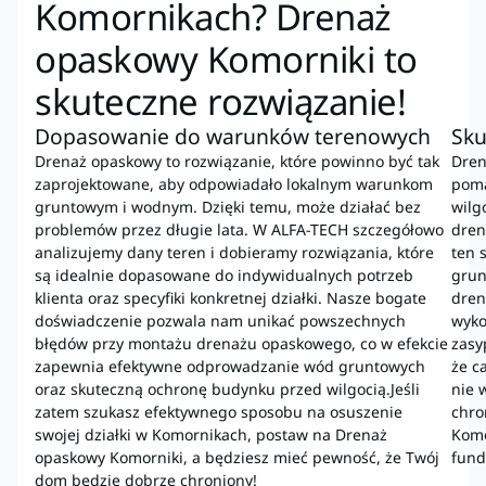
Komornikach? Drenaż
opaskowy Komorniki to
skuteczne rozwiązanie!
Dopasowanie do warunków terenowych
Sku
Drenaż opaskowy to rozwiązanie, które powinno być tak
Dren
zaprojektowane, aby odpowiadało lokalnym warunkom
poma
gruntowym i wodnym. Dzięki temu, może działać bez
wilg
problemów przez długie lata. W ALFA-TECH szczegółowo
dren
analizujemy dany teren i dobieramy rozwiązania, które
ten 
są idealnie dopasowane do indywidualnych potrzeb
grun
klienta oraz specyfiki konkretnej działki. Nasze bogate
dren
doświadczenie pozwala nam unikać powszechnych
wyko
błędów przy montażu drenażu opaskowego, co w efekcie
zasy
zapewnia efektywne odprowadzanie wód gruntowych
że c
oraz skuteczną ochronę budynku przed wilgocią.Jeśli
nie 
zatem szukasz efektywnego sposobu na osuszenie
chro
swojej działki w Komornikach, postaw na Drenaż
Komo
opaskowy Komorniki, a będziesz mieć pewność, że Twój
fund
dom będzie dobrze chroniony!