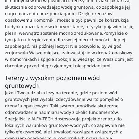
ich budynków lub w piwnicach. Ten system działa jak tarcza,
skutecznie odprowadzając wodę gruntową, co zapobiega jej
nagromadzeniu oraz podciąganiu. Dzięki drenażowi
opaskowemu Komorniki, możecie być pewni, że konstrukcja
budynku pozostanie w dobrym stanie, a ryzyko pojawienia się
pleśni wewnątrz zostanie mocno zredukowane.Pomyślcie o
tym jak o ubezpieczeniu dla swojej nieruchomości – lepiej
zapobiegać, niż później leczyć! Nie pozwólcie, by wilgoć
zrujnowała Wasze miejsce. zainwestujcie w drenaż opaskowy
w Komornikach i śpijcie spokojnie, wiedząc, że Wasz dom jest
chroniony przed nieprzyjemnymi niespodziankami.
Tereny z wysokim poziomem wód
gruntowych
Jeżeli Twoja działka leży na terenie, gdzie poziom wód
gruntowych jest wysoki, zdecydowanie warto pomyśleć o
drenażu opaskowym. Taki system umożliwia skuteczne
odprowadzenie nadmiaru wody z okolic fundamentów.
Specjaliści z ALFA-TECH dostosowują projekt drenażu do
lokalnych warunków gruntowo-wodnych, co zapewnia nie
tylko efektywność, ale i trwałość rozwiązań związanych z
drenażem opaskowym w Komornikach przez długie