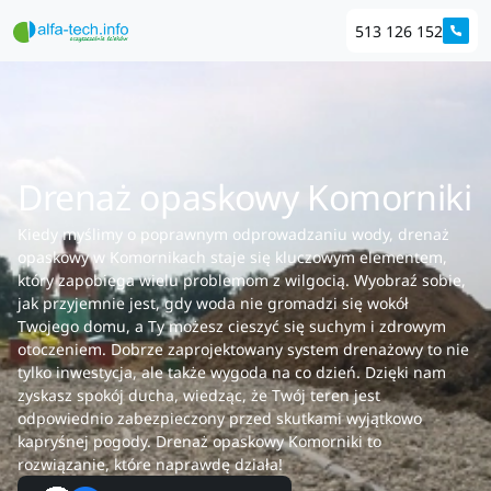
513 126 152
Drenaż opaskowy Komorniki
Kiedy myślimy o poprawnym odprowadzaniu wody, drenaż
opaskowy w Komornikach staje się kluczowym elementem,
który zapobiega wielu problemom z wilgocią. Wyobraź sobie,
jak przyjemnie jest, gdy woda nie gromadzi się wokół
Twojego domu, a Ty możesz cieszyć się suchym i zdrowym
otoczeniem. Dobrze zaprojektowany system drenażowy to nie
tylko inwestycja, ale także wygoda na co dzień. Dzięki nam
zyskasz spokój ducha, wiedząc, że Twój teren jest
odpowiednio zabezpieczony przed skutkami wyjątkowo
kapryśnej pogody. Drenaż opaskowy Komorniki to
rozwiązanie, które naprawdę działa!