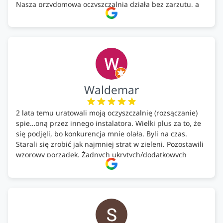
Nasza przydomowa oczyszczalnia działa bez zarzutu, a
całość została wykonana zgodnie z terminem i
ustaleniami. Z czystym sumieniem polecamy Alfa Tech
każdemu, kto szuka solidnego partnera w zakresie
ekologicznych rozwiązań!🍀
Waldemar
2 lata temu uratowali moją oczyszczalnię (rozsączanie)
spie…oną przez innego instalatora. Wielki plus za to, że
się podjęli, bo konkurencja mnie olała. Byli na czas.
Starali się zrobić jak najmniej strat w zieleni. Pozostawili
wzorowy porządek. Żadnych ukrytych/dodatkowych
kosztów. Zaskoczenie. Kontakt bardzo OK. Obsługa
pomontażowa również OK. A ich środki do oczyszczalni –
MEGA.
Polecam!