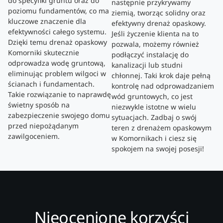
do specyfiki gruntu oraz do
następnie przykrywamy
poziomu fundamentów, co ma
ziemią, tworząc solidny oraz
kluczowe znaczenie dla
efektywny drenaż opaskowy.
efektywności całego systemu.
Jeśli życzenie klienta na to
Dzięki temu drenaż opaskowy
pozwala, możemy również
Komorniki skutecznie
podłączyć instalację do
odprowadza wodę gruntową,
kanalizacji lub studni
eliminując problem wilgoci w
chłonnej. Taki krok daje pełną
ścianach i fundamentach.
kontrolę nad odprowadzaniem
Takie rozwiązanie to naprawdę
wód gruntowych, co jest
świetny sposób na
niezwykle istotne w wielu
zabezpieczenie swojego domu
sytuacjach. Zadbaj o swój
przed niepożądanym
teren z drenażem opaskowym
zawilgoceniem.
w Komornikach i ciesz się
spokojem na swojej posesji!
Nieocenione korzyści