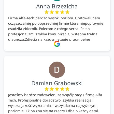
Anna Brzezicha
Firma Alfa-Tech bardzo wysoki poziom. Uratowali nam
oczyszczalnię po poprzedniej firmie która niepoprawnie
osadziła zbiornik. Polecam z całego serca. Pełen
profesjonalizm, szybka komunikacja, wstępna trafna
diagnoza.Zdjęcia na każdym etapie pracy, pełne
doradztwo.Dobrze wyszkoleni i znający się na rzeczy.
Podsumowując ekipa na wysokim poziomie, rzetelna.
Bardzo dobre wykonanie pracy i zachowanie czystości.
Firma godna polecenia .
Damian Grabowski
Jesteśmy bardzo zadowoleni ze współpracy z firmą Alfa
Tech. Profesjonalne doradztwo, szybka realizacja i
wysoka jakość wykonania – wszystko na najwyższym
poziomie. Ekipa zna się na rzeczy i dba o każdy detal.