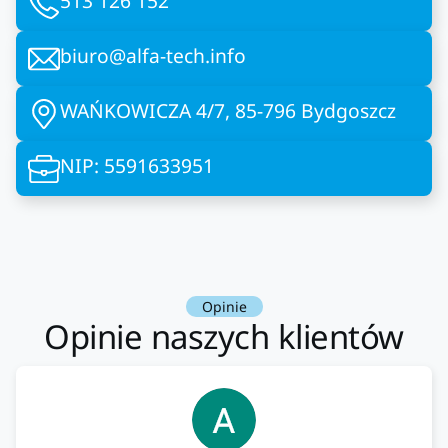
513 126 152
biuro@alfa-tech.info
WAŃKOWICZA 4/7, 85-796 Bydgoszcz
NIP: 5591633951
Opinie
Opinie naszych klientów