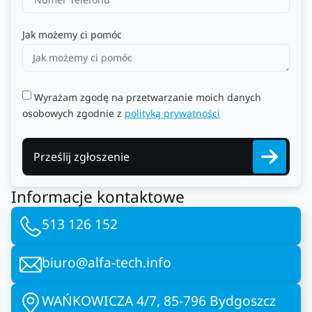
Jak możemy ci pomóc
Wyrażam zgodę na przetwarzanie moich danych
osobowych zgodnie z
polityką prywatności
Prześlij zgłoszenie
Informacje kontaktowe
513 126 152
biuro@alfa-tech.info
WAŃKOWICZA 4/7, 85-796 Bydgoszcz