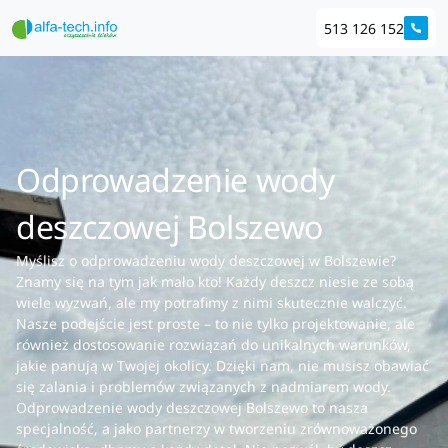
513 126 152
Odprowadzenie wody
deszczowej Bolszewo
Myślisz o odprowadzeniu wody deszczowej w Bolszewie?
Znamy się na tym jak mało kto! Każdy deszcz niesie ze sobą
wiele wyzwań, ale my potrafimy z nimi skutecznie walczyć.
Nasze podejście jest proste – to nie tylko projektowanie, ale
również dostosowanie rozwiązań do unikalnych warunków,
jakie panują w Twojej okolicy. Dzięki nam, nie musisz obawiać
się zalania i problemów związanych z nadmiarem wody.
Odprowadzenie wody deszczowej Bolszewo to nasza
specjalność, a jako partnerzy w tworzeniu zrównoważonego