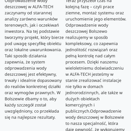
Odprowadzenie wody
Teraz przyszedł czas na
deszczowej w ALFA-TECH
kolejną fazę – czyli prace
zaczynamy od starannej
ziemne, montaż systemu oraz
analizy zarówno warunków
uruchomienie jego elementów.
terenowych, jak i oczekiwań
Odprowadzenie wody
inwestora. Na tej podstawie
deszczowej Bolszewo
tworzymy projekt, który bierze
realizujemy w sposób
pod uwagę specyfikę obiektu
kompleksowy, co zapewnia
oraz lokalne uwarunkowania.
jednolitość rozwiązań oraz
Taki sposób działania
pełną kontrolę nad całym
zapewnia, że system
procesem. Dzięki naszemu
odprowadzenia wody
wieloletniemu doświadczeniu
deszczowej jest efektywny,
w ALFA-TECH jesteśmy w
trwały i idealnie dopasowany
stanie zrealizować instalacje
do realiów konkretnej działki
nie tylko w domach
oraz wymogów prawnych. W
jednorodzinnych, ale także w
Bolszewie dbamy o to, aby
dużych obiektach
każdy szczegół został
komercyjnych i
uwzględniony, co przekłada
publicznych.Odprowadzenie
się na najlepsze rezultaty.
wody deszczowej w Bolszewie
to nasza specjalność, która
daje pewność, że wykonujemy