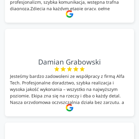
profesjonalizm, szybka komunikacja, wstępna trafna
diagnoza.Zdjęcia na każdym etapie pracy, pełne
doradztwo.Dobrze wyszkoleni i znający się na rzeczy.
Podsumowując ekipa na wysokim poziomie, rzetelna.
Bardzo dobre wykonanie pracy i zachowanie czystości.
Firma godna polecenia .
Damian Grabowski
Jesteśmy bardzo zadowoleni ze współpracy z firmą Alfa
Tech. Profesjonalne doradztwo, szybka realizacja i
wysoka jakość wykonania – wszystko na najwyższym
poziomie. Ekipa zna się na rzeczy i dba o każdy detal.
Nasza przydomowa oczyszczalnia działa bez zarzutu, a
całość została wykonana zgodnie z terminem i
ustaleniami. Z czystym sumieniem polecamy Alfa Tech
każdemu, kto szuka solidnego partnera w zakresie
ekologicznych rozwiązań!🍀