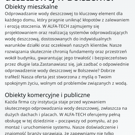
Obiekty mieszkalne
Odprowadzanie wody deszczowej to kluczowy element dla
każdego domu, który pragnie uniknąć kłopotów z zalewaniem
i erozją otoczenia. W ALFA-TECH zajmujemy się
projektowaniem oraz realizacją systemów odprowadzających
wodę deszczową, dostosowanych do indywidualnych
warunków działki oraz oczekiwań naszych klientów. Nasze
rozwiązania skutecznie chronią fundamenty oraz przestrzeń
wokół budynku, gwarantując jego trwałość i bezpieczeństwo
przez długie lata.Zastanawiasz się, jak zadbać o odpowiednie
odprowadzenie wody deszczowej w Bolszewie? Dobrze
trafiłeś! Nasza oferta jest stworzona z myślą o Twoim
spokojnym życiu, wolnym od problemów związanych z wodą.
Obiekty komercyjne i publiczne
Każda firma czy instytucja staje przed wyzwaniem
skutecznego odprowadzania wody deszczowej, zwłaszcza na
dużych dachach i placach. W ALFA-TECH oferujemy pełną
obsługę w tej dziedzinie – począwszy od pomysłu, aż po
montaż i uruchomienie systemu. Nasze doświadczenie i
znajomość branży sprawiają, że zapewniamy nie tylko