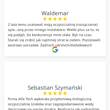
Waldemar
2 lata temu uratowali moją oczyszczalnię (rozsączanie)
spie…oną przez innego instalatora. Wielki plus za to, że
się podjęli, bo konkurencja mnie olała. Byli na czas.
Starali się zrobić jak najmniej strat w zieleni. Pozostawili
wzorowy porządek. Żadnych ukrytych/dodatkowych
kosztów. Zaskoczenie. Kontakt bardzo OK. Obsługa
pomontażowa również OK. A ich środki do oczyszczalni –
MEGA.
Polecam!
Sebastian Szymański
Firma Alfa Tech wykonała przydomową biologiczną
oczyszczalnię ścieków oraz zagospodarowanie wody
deszczowej na naszej działce. Realizacja jak najbardziej