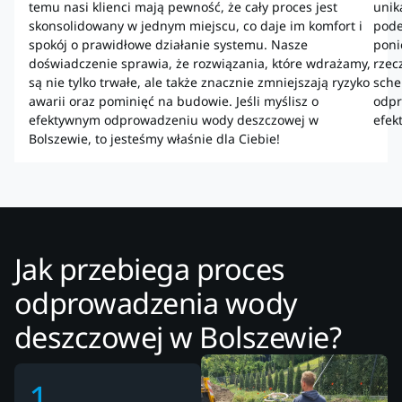
temu nasi klienci mają pewność, że cały proces jest
unik
skonsolidowany w jednym miejscu, co daje im komfort i
pode
spokój o prawidłowe działanie systemu. Nasze
poni
doświadczenie sprawia, że rozwiązania, które wdrażamy,
rzec
są nie tylko trwałe, ale także znacznie zmniejszają ryzyko
sche
awarii oraz pominięć na budowie. Jeśli myślisz o
odpr
efektywnym odprowadzeniu wody deszczowej w
efek
Bolszewie, to jesteśmy właśnie dla Ciebie!
Jak przebiega proces
odprowadzenia wody
deszczowej w Bolszewie?
1