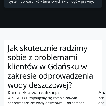
system do warunków terenowych i wymogów prawnych.
Jak skutecznie radzimy
sobie z problemami
klientów w Gdańsku w
zakresie odprowadzenia
wody deszczowej?
Kompleksowa realizacja
Ana
W ALFA-TECH zajmujemy się kompleksowym
Zani
odprowadzeniem wody deszczowej – od samego
anal