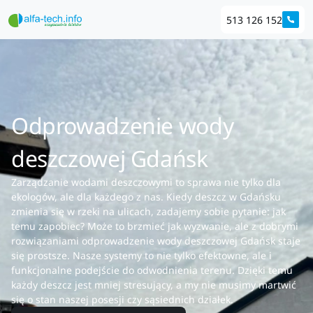
513 126 152
Odprowadzenie wody
deszczowej Gdańsk
Zarządzanie wodami deszczowymi to sprawa nie tylko dla
ekologów, ale dla każdego z nas. Kiedy deszcz w Gdańsku
zmienia się w rzeki na ulicach, zadajemy sobie pytanie: jak
temu zapobiec? Może to brzmieć jak wyzwanie, ale z dobrymi
rozwiązaniami odprowadzenie wody deszczowej Gdańsk staje
się prostsze. Nasze systemy to nie tylko efektowne, ale i
funkcjonalne podejście do odwodnienia terenu. Dzięki temu
każdy deszcz jest mniej stresujący, a my nie musimy martwić
się o stan naszej posesji czy sąsiednich działek.