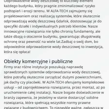
Odprowadzenie wody deszczowej to kluczowy element
każdego budynku, który pragnie zminimalizować ryzyko
podtopień i erozji terenu. W ALFA-TECH zajmujemy się
projektowaniem oraz realizacją systemów, które skutecznie
odprowadzają wodę deszczową Gdańsk, dostosowując je do
specyfiki działki i indywidualnych potrzeb klientów. Nasze
innowacyjne rozwiązania nie tylko chronią fundamenty, ale
także dbają o otoczenie budynku, gwarantując długotrwałą
ochronę oraz pewność na wiele lat.Zadbaj o swój dom, bo
odpowiednie odprowadzenie wody deszczowej to inwestycja,
która się opłaca!
Obiekty komercyjne i publiczne
Firmy oraz różne instytucje poszukują naprawdę
sprawdzonych systemów odprowadzania wody deszczowej,
które potrafią skutecznie zarządzać dużymi powierzchniami,
jak dachy czy placówki. W ALFA-TECH oferujemy kompleksowe
usługi – od zaprojektowania rozwiązania, przez montaż, aż po
uruchomienie całej instalacji. Nasze bogate doświadczenie w
branży zapewnia, że jesteśmy w stanie dostarczyć solidne
rozwiązania, które spełniają wszystkie normy prawne
związane z budownictwem. To niezwykle ważne, zwłaszcza w