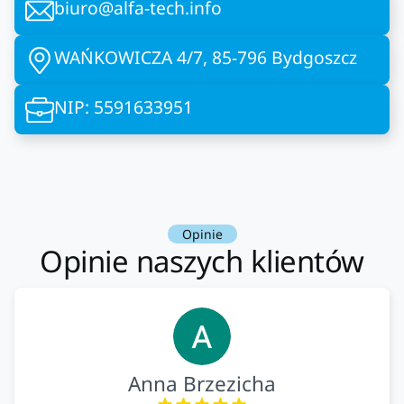
biuro@alfa-tech.info
WAŃKOWICZA 4/7, 85-796 Bydgoszcz
NIP: 5591633951
Opinie
Opinie naszych klientów
Anna Brzezicha