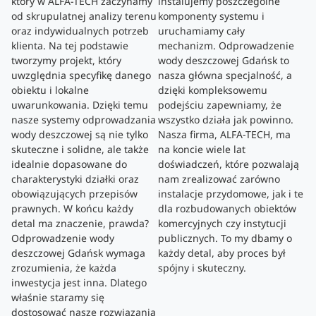
który w ALFA-TECH zaczynamy
instalujemy poszczególne
od skrupulatnej analizy terenu
komponenty systemu i
oraz indywidualnych potrzeb
uruchamiamy cały
klienta. Na tej podstawie
mechanizm. Odprowadzenie
tworzymy projekt, który
wody deszczowej Gdańsk to
uwzględnia specyfikę danego
nasza główna specjalność, a
obiektu i lokalne
dzięki kompleksowemu
uwarunkowania. Dzięki temu
podejściu zapewniamy, że
nasze systemy odprowadzania
wszystko działa jak powinno.
wody deszczowej są nie tylko
Nasza firma, ALFA-TECH, ma
skuteczne i solidne, ale także
na koncie wiele lat
idealnie dopasowane do
doświadczeń, które pozwalają
charakterystyki działki oraz
nam zrealizować zarówno
obowiązujących przepisów
instalacje przydomowe, jak i te
prawnych. W końcu każdy
dla rozbudowanych obiektów
detal ma znaczenie, prawda?
komercyjnych czy instytucji
Odprowadzenie wody
publicznych. To my dbamy o
deszczowej Gdańsk wymaga
każdy detal, aby proces był
zrozumienia, że każda
spójny i skuteczny.
inwestycja jest inna. Dlatego
właśnie staramy się
dostosować nasze rozwiązania