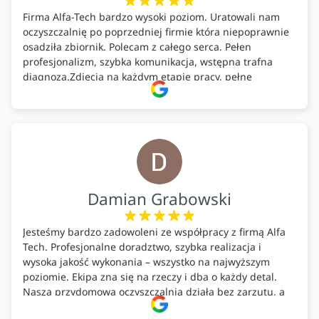
Firma Alfa-Tech bardzo wysoki poziom. Uratowali nam
oczyszczalnię po poprzedniej firmie która niepoprawnie
osadziła zbiornik. Polecam z całego serca. Pełen
profesjonalizm, szybka komunikacja, wstępna trafna
diagnoza.Zdjęcia na każdym etapie pracy, pełne
doradztwo.Dobrze wyszkoleni i znający się na rzeczy.
Podsumowując ekipa na wysokim poziomie, rzetelna.
Bardzo dobre wykonanie pracy i zachowanie czystości.
Firma godna polecenia .
Damian Grabowski
Jesteśmy bardzo zadowoleni ze współpracy z firmą Alfa
Tech. Profesjonalne doradztwo, szybka realizacja i
wysoka jakość wykonania – wszystko na najwyższym
poziomie. Ekipa zna się na rzeczy i dba o każdy detal.
Nasza przydomowa oczyszczalnia działa bez zarzutu, a
całość została wykonana zgodnie z terminem i