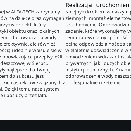
Realizacja i uruchomien
ej w ALFA-TECH zaczynamy
Kolejnym krokiem w naszym pr
ków na działce oraz wymagań
ziemnych, montaż elementów
orzymy projekt, który
uruchomienie. Odprowadzeni
tyki obiektu oraz lokalnych
zadanie, które wykonujemy w
stem odprowadzania wody
temu zapewniamy spójność r
e efektywnie, ale również
pełną odpowiedzialność za ca
ścią i idealnie wpisuje się w
wieloletnie doświadczenie w
z obowiązujące przepisy.Jeśli
powodzeniem wdrażać instal
deszczowej w Sierpcu,
prywatnych, jak i dużych obi
ły najlepsze dla Twojej
instytucji publicznych. Z nam
czem do sukcesu jest
odprowadzenie wody deszcz
tkich aspektów związanych z
profesjonalnie i rzetelnie.
i. Dzięki temu nasz system
e i posłuży przez lata.