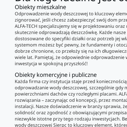
Obiekty mieszkalne
Odprowadzenie wody deszczowej to kluczowy eleme
zignorować, jeśli chcesz zabezpieczyć swój dom prze
ALFA-TECH specjalizujemy się w projektowaniu oraz r
skutecznie odprowadzają deszczówkę. Każde nasze 
dostosowane do specyfiki działki oraz potrzeb jej wła
systemom możesz być pewny, że fundamenty i oto
dobrze chronione, co przełoży się na ich długowiec
wiele lat. Pamiętaj, że odpowiednie odprowadzenie
inwestycja w spokojną przyszłość!
Obiekty komercyjne i publiczne
Każda firma czy instytucja staje przed konieczności
odprowadzanie wody deszczowej, szczególnie gdy m
powierzchniami dachów czy rozległymi placami. AL
rozwiązania – zaczynając od koncepcji, przez montaż
instalacji. Nasze doświadczenie w branży sprawia
solidność oraz zgodność z obowiązującymi przepisa
niezwykle istotne przy tego rodzaju inwestycjach. 
wody deszczowej Sierpc to kluczowy element, któr