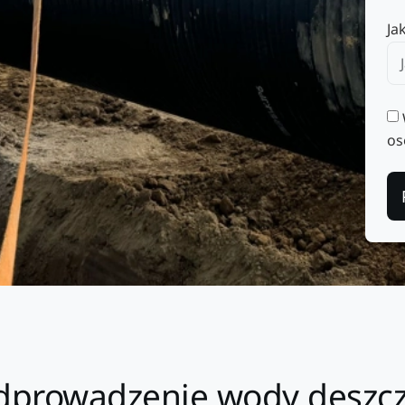
Ja
os
odprowadzenie wody deszc