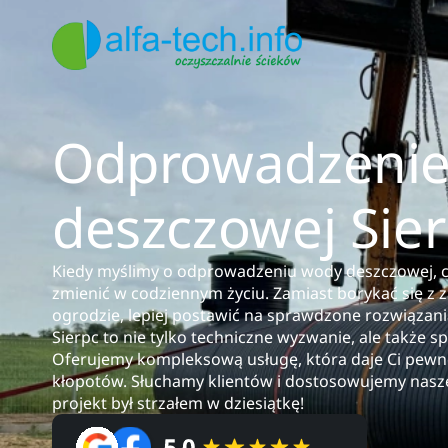
Odprowadzenie
deszczowej Sie
Kiedy myślimy o odprowadzeniu wody deszczowej, c
zmienić w codziennym życiu. Zamiast borykać się z 
ogrodzie, lepiej postawić na sprawdzone rozwiąza
Sierpc to nie tylko techniczne wyzwanie, ale także 
Oferujemy kompleksową usługę, która daje Ci pewno
kłopotów. Słuchamy klientów i dostosowujemy nasze
projekt był strzałem w dziesiątkę!