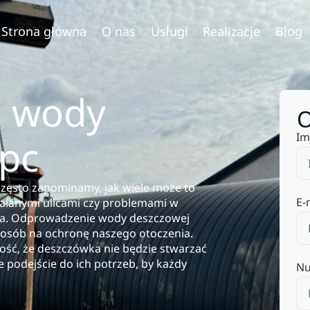
Strona główna
O nas
Usługi
Realizacje
Blog
 wody
O
Im
rpc
zęsto zapominamy, jak wiele może to
E-
zalanymi ulicami czy problemami w
nia. Odprowadzenie wody deszczowej
sposób na ochronę naszego otoczenia.
ść, że deszczówka nie będzie stwarzać
 podejście do ich potrzeb, by każdy
Nu