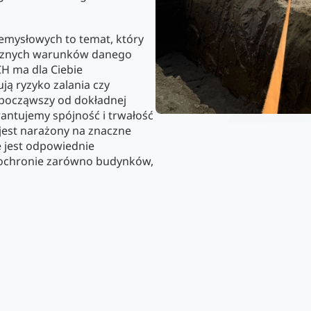
mysłowych to temat, który
ficznych warunków danego
CH ma dla Ciebie
ą ryzyko zalania czy
 począwszy od dokładnej
rantujemy spójność i trwałość
jest narażony na znaczne
e jest odpowiednie
ochronie zarówno budynków,