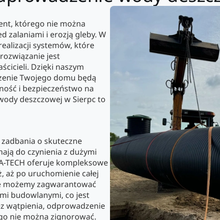
nt, którego nie można
d zalaniami i erozją gleby. W
ealizacji systemów, które
rozwiązanie jest
ścicieli. Dzięki naszym
czenie Twojego domu będą
zność i bezpieczeństwo na
 wody deszczowej w Sierpc to
ą zadbania o skuteczne
ają do czynienia z dużymi
FA-TECH oferuje kompleksowe
, aż po uruchomienie całej
, że możemy zagwarantować
mi budowlanymi, co jest
Bez wątpienia, odprowadzenie
ego nie można zignorować.