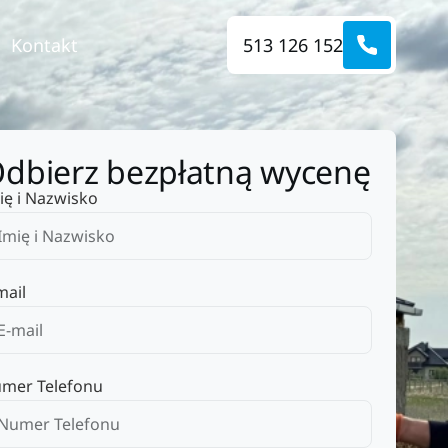
Kontakt
513 126 152
dbierz bezpłatną wycenę
ię i Nazwisko
mail
mer Telefonu