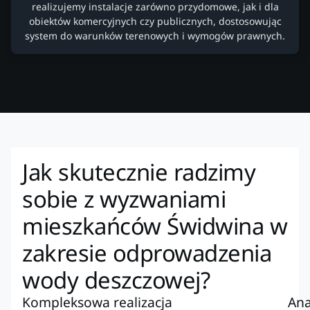
realizujemy instalacje zarówno przydomowe, jak i dla
obiektów komercyjnych czy publicznych, dostosowując
system do warunków terenowych i wymogów prawnych.
Jak skutecznie radzimy
sobie z wyzwaniami
mieszkańców Świdwina w
zakresie odprowadzenia
wody deszczowej?
Kompleksowa realizacja
Ana