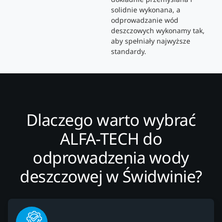
solidnie wykonana, a
odprowadzanie wód
deszczowych wykonamy tak,
aby spełniały najwyższe
standardy.
Dlaczego warto wybrać
ALFA-TECH do
odprowadzenia wody
deszczowej w Świdwinie?