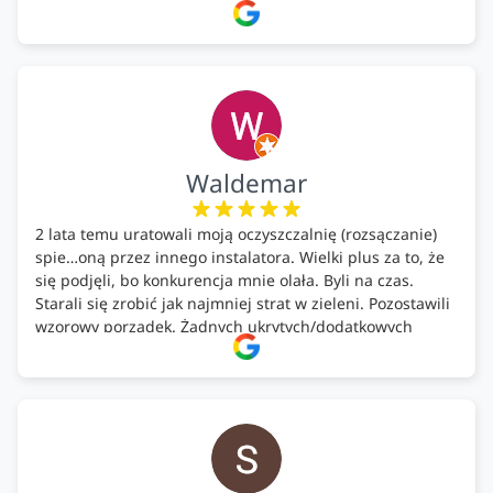
całość została wykonana zgodnie z terminem i
ustaleniami. Z czystym sumieniem polecamy Alfa Tech
każdemu, kto szuka solidnego partnera w zakresie
ekologicznych rozwiązań!🍀
Waldemar
2 lata temu uratowali moją oczyszczalnię (rozsączanie)
spie…oną przez innego instalatora. Wielki plus za to, że
się podjęli, bo konkurencja mnie olała. Byli na czas.
Starali się zrobić jak najmniej strat w zieleni. Pozostawili
wzorowy porządek. Żadnych ukrytych/dodatkowych
kosztów. Zaskoczenie. Kontakt bardzo OK. Obsługa
pomontażowa również OK. A ich środki do oczyszczalni –
MEGA.
Polecam!