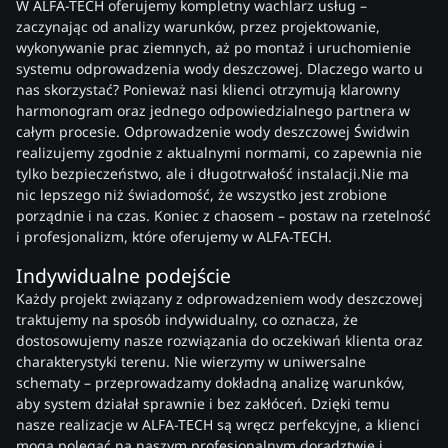
W ALFA-TECH oferujemy kompletny wachlarz usług –
zaczynając od analizy warunków, przez projektowanie,
wykonywanie prac ziemnych, aż po montaż i uruchomienie
systemu odprowadzenia wody deszczowej. Dlaczego warto u
nas skorzystać? Ponieważ nasi klienci otrzymują klarowny
harmonogram oraz jednego odpowiedzialnego partnera w
całym procesie. Odprowadzenie wody deszczowej Świdwin
realizujemy zgodnie z aktualnymi normami, co zapewnia nie
tylko bezpieczeństwo, ale i długotrwałość instalacji.Nie ma
nic lepszego niż świadomość, że wszystko jest zrobione
porządnie i na czas. Koniec z chaosem – postaw na rzetelność
i profesjonalizm, które oferujemy w ALFA-TECH.
Indywidualne podejście
Każdy projekt związany z odprowadzeniem wody deszczowej
traktujemy na sposób indywidualny, co oznacza, że
dostosowujemy nasze rozwiązania do oczekiwań klienta oraz
charakterystyki terenu. Nie wierzymy w uniwersalne
schematy – przeprowadzamy dokładną analizę warunków,
aby system działał sprawnie i bez zakłóceń. Dzięki temu
nasze realizacje w ALFA-TECH są wręcz perfekcyjne, a klienci
mogą polegać na naszym profesjonalnym doradztwie i