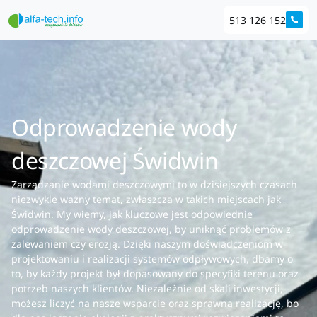
513 126 152
Odprowadzenie wody
deszczowej Świdwin
Zarządzanie wodami deszczowymi to w dzisiejszych czasach
niezwykle ważny temat, zwłaszcza w takich miejscach jak
Świdwin. My wiemy, jak kluczowe jest odpowiednie
odprowadzenie wody deszczowej, by uniknąć problemów z
zalewaniem czy erozją. Dzięki naszym doświadczeniom w
projektowaniu i realizacji systemów odpływowych, dbamy o
to, by każdy projekt był dopasowany do specyfiki terenu oraz
potrzeb naszych klientów. Niezależnie od skali inwestycji,
możesz liczyć na nasze wsparcie oraz sprawną realizację, bo