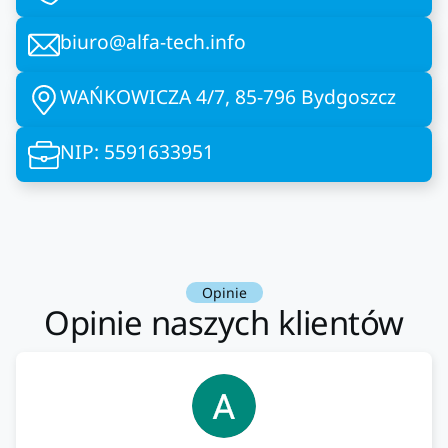
biuro@alfa-tech.info
WAŃKOWICZA 4/7, 85-796 Bydgoszcz
NIP: 5591633951
Opinie
Opinie naszych klientów