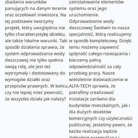
zbadania warunków
zainstalowanie elementów
panujących na danym terenie
systemu oraz jego
oraz oczekiwań inwestora. Na
uruchomienie.
tej podstawie tworzymy
Odprowadzenie wody
projekt, który uwzględnia nie
deszczowej Świdwin to nasza
tylko charakterystykę obiektu,
specjalność, którą realizujemy
ale także lokalne warunki. Taki
w sposób kompleksowy. Dzięki
sposób działania sprawia, że
temu możemy zapewnić
system odprowadzania wody
spójność całego rozwiązania i
deszczowej nie tylko spełnia
bierzemy pełną
swoją rolę, ale jest też
odpowiedzialność za cały
wytrzymały i dostosowany do
przebieg pracy. Nasze
wymogów działki oraz
wieloletnie doświadczenie w
przepisów prawnych. W końcu,
ALFA-TECH sprawia, że
czy nie lepiej mieć pewność,
potrafimy zrealizować
że wszystko działa jak należy?
instalacje zarówno dla
budynków mieszkalnych, jak i
dla dużych obiektów
komercyjnych czy użyteczności
publicznej. Jesteśmy pewni, że
każda realizacja będzie
dokładnie przemyślana i