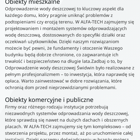
Obiekty mieszkalne
Odprowadzenie wody deszczowej to kluczowy aspekt dla
każdego domu, który pragnie uniknąć problemów z
podtopieniami czy erozją terenu. W ALFA-TECH zajmujemy się
projektowaniem i montażem systemów odprowadzających
wodę deszczową, dostosowanych do specyfiki działki oraz
oczekiwań użytkowników. Dzięki naszym rozwiązaniom
możecie być pewni, że fundamenty i otoczenie Waszego
budynku będą dobrze chronione, co zagwarantuje ich
trwałość i bezpieczeństwo na długie lata.Zadbaj o to, by
Odprowadzenie wody deszczowej Świdwin było realizowane z
pełnym profesjonalizmem – to inwestycja, która naprawdę się
opłaca. Warto zainwestować w dobre rozwiązania, które
ochronią dom przed nieprzewidzianymi problemami.
Obiekty komercyjne i publiczne
Firmy oraz różnego rodzaju instytucje potrzebują
niezawodnych systemów odprowadzania wody deszczowej,
które sprawdzą się nawet na dużych dachach i obszernych
placach. W ALFA-TECH zajmujemy się tym kompleksowo – od
stworzenia projektu, przez montaż, aż po uruchomienie całej
instalacji. Dzięki naszemu doświadczeniu w branży możesz