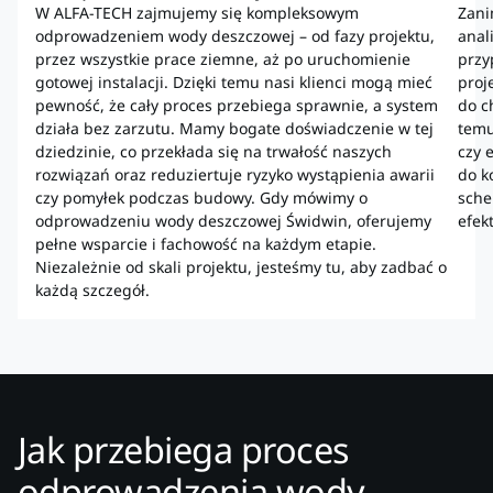
W ALFA-TECH zajmujemy się kompleksowym
Zani
odprowadzeniem wody deszczowej – od fazy projektu,
anal
przez wszystkie prace ziemne, aż po uruchomienie
przy
gotowej instalacji. Dzięki temu nasi klienci mogą mieć
proj
pewność, że cały proces przebiega sprawnie, a system
do c
działa bez zarzutu. Mamy bogate doświadczenie w tej
temu
dziedzinie, co przekłada się na trwałość naszych
czy 
rozwiązań oraz reduziertuje ryzyko wystąpienia awarii
do k
czy pomyłek podczas budowy. Gdy mówimy o
sche
odprowadzeniu wody deszczowej Świdwin, oferujemy
efek
pełne wsparcie i fachowość na każdym etapie.
Niezależnie od skali projektu, jesteśmy tu, aby zadbać o
każdą szczegół.
Jak przebiega proces
odprowadzenia wody