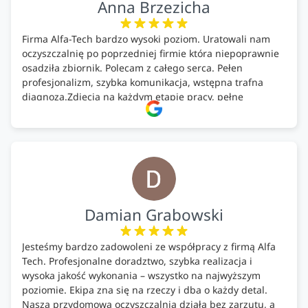
Anna Brzezicha
Firma Alfa-Tech bardzo wysoki poziom. Uratowali nam
oczyszczalnię po poprzedniej firmie która niepoprawnie
osadziła zbiornik. Polecam z całego serca. Pełen
profesjonalizm, szybka komunikacja, wstępna trafna
diagnoza.Zdjęcia na każdym etapie pracy, pełne
doradztwo.Dobrze wyszkoleni i znający się na rzeczy.
Podsumowując ekipa na wysokim poziomie, rzetelna.
Bardzo dobre wykonanie pracy i zachowanie czystości.
Firma godna polecenia .
Damian Grabowski
Jesteśmy bardzo zadowoleni ze współpracy z firmą Alfa
Tech. Profesjonalne doradztwo, szybka realizacja i
wysoka jakość wykonania – wszystko na najwyższym
poziomie. Ekipa zna się na rzeczy i dba o każdy detal.
Nasza przydomowa oczyszczalnia działa bez zarzutu, a