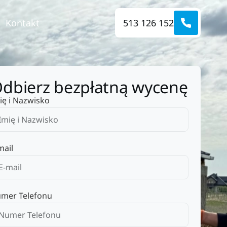
Kontakt
513 126 152
dbierz bezpłatną wycenę
ię i Nazwisko
mail
mer Telefonu