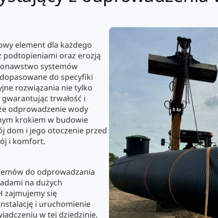
owy element dla każdego
 podtopieniami oraz erozją
ykonawstwo systemów
 dopasowane do specyfiki
ne rozwiązania nie tylko
 gwarantując trwałość i
, że odprowadzenie wody
ędnym krokiem w budowie
 dom i jego otoczenie przed
j i komfort.
systemów do odprowadzania
padami na dużych
H zajmujemy się
nstalację i uruchomienie
adczeniu w tej dziedzinie,