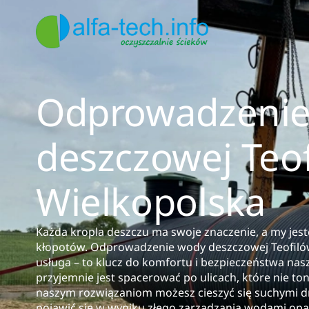
Odprowadzenie
deszczowej Teof
Wielkopolska
Każda kropla deszczu ma swoje znaczenie, a my jest
kłopotów. Odprowadzenie wody deszczowej Teofilów-
usługa – to klucz do komfortu i bezpieczeństwa nas
przyjemnie jest spacerować po ulicach, które nie t
naszym rozwiązaniom możesz cieszyć się suchymi d
pojawić się w wyniku złego zarządzania wodami op