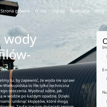
Strona główna
O nas
Usługi
Realizacje
Blog
 wody
O
Im
ilów-
E-
eśmy tu, by zapewnić, że woda nie sprawi
Wielkopolska to nie tylko techniczna
zego otoczenia. Wyobraź sobie, jak
Nu
oną w wodzie po każdym opadzie. Dzięki
niami i uniknąć kłopotów, które mogą
adowymi. Zaufaj naszym doświadczeniom,