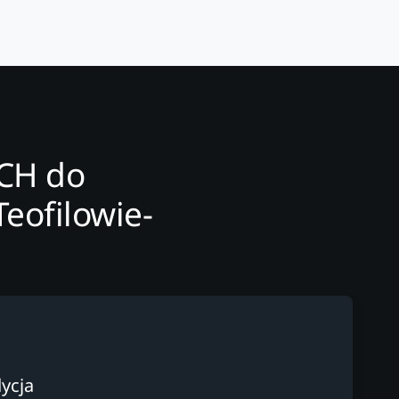
ECH do
eofilowie-
ycja