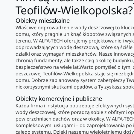
Teofilów-Wielkopolska?
Obiekty mieszkalne
Właściwe odprowadzenie wody deszczowej to klucz
domu, który pragnie uniknąć kłopotów związanych z
terenu. W ALFA-TECH oferujemy projektowanie i w
odprowadzających wodę deszczową, które są ściśle
działki oraz wymagań mieszkańców. Nasze innowacyj
chronią fundamenty, ale także całą okolicę budynku,
bezpieczeństwo na wiele lat.Warto pomyśleć o tym
deszczowej Teofilów-Wielkopolska staje się niezb
domu. Dobrze zaplanowany system zabezpieczy Twój
niekorzystnymi skutkami opadów, a Ty zyskasz spokó
Obiekty komercyjne i publiczne
Każda firma i instytucja potrzebuje efektywnych 
wody deszczowej, które poradzą sobie z obfitymi o
powierzchniach dachów oraz w okolicy. W ALFA-TEC
kompleksowymi usługami – od zaprojektowania po i
całego systemu. Dzięki naszemu wieloletniemu doświ