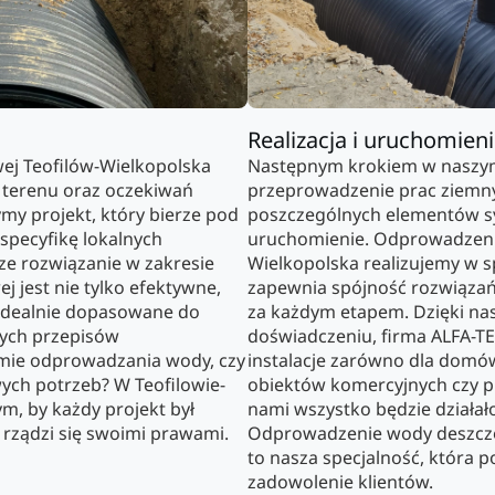
Realizacja i uruchomien
j Teofilów-Wielkopolska
Następnym krokiem w naszym
 terenu oraz oczekiwań
przeprowadzenie prac ziemny
ymy projekt, który bierze pod
poszczególnych elementów s
specyfikę lokalnych
uruchomienie. Odprowadzeni
e rozwiązanie w zakresie
Wielkopolska realizujemy w 
jest nie tylko efektywne,
zapewnia spójność rozwiązań
m idealnie dopasowane do
za każdym etapem. Dzięki na
cych przepisów
doświadczeniu, firma ALFA-TE
emie odprowadzania wody, czy
instalacje zarówno dla domów
ych potrzeb? W Teofilowie-
obiektów komercyjnych czy p
m, by każdy projekt był
nami wszystko będzie działał
 rządzi się swoimi prawami.
Odprowadzenie wody deszczo
to nasza specjalność, która
zadowolenie klientów.