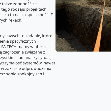
e także zgodność ze
 tego rodzaju projektach.
ska to nasza specjalność! Z
rych rękach.
ysłowych to zadanie, które
enia specyficznych
ALFA-TECH mamy w ofercie
ją zagrożenie związane z
ystkim – od analizy sytuacji
 wytrzymałość systemów, nawet
i w zakresie odprowadzenia
sz sobie spokojny sen i