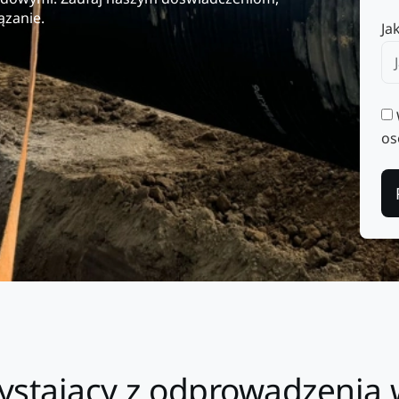
ązanie.
Ja
os
rzystający z odprowadzenia