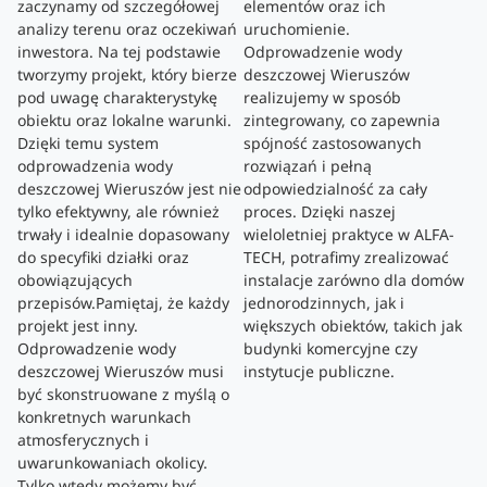
zaczynamy od szczegółowej
elementów oraz ich
analizy terenu oraz oczekiwań
uruchomienie.
inwestora. Na tej podstawie
Odprowadzenie wody
tworzymy projekt, który bierze
deszczowej Wieruszów
pod uwagę charakterystykę
realizujemy w sposób
obiektu oraz lokalne warunki.
zintegrowany, co zapewnia
Dzięki temu system
spójność zastosowanych
odprowadzenia wody
rozwiązań i pełną
deszczowej Wieruszów jest nie
odpowiedzialność za cały
tylko efektywny, ale również
proces. Dzięki naszej
trwały i idealnie dopasowany
wieloletniej praktyce w ALFA-
do specyfiki działki oraz
TECH, potrafimy zrealizować
obowiązujących
instalacje zarówno dla domów
przepisów.Pamiętaj, że każdy
jednorodzinnych, jak i
projekt jest inny.
większych obiektów, takich jak
Odprowadzenie wody
budynki komercyjne czy
deszczowej Wieruszów musi
instytucje publiczne.
być skonstruowane z myślą o
konkretnych warunkach
atmosferycznych i
uwarunkowaniach okolicy.
Tylko wtedy możemy być