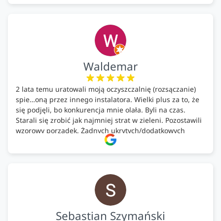
ustaleniami. Z czystym sumieniem polecamy Alfa Tech
każdemu, kto szuka solidnego partnera w zakresie
ekologicznych rozwiązań!🍀
Waldemar
2 lata temu uratowali moją oczyszczalnię (rozsączanie)
spie…oną przez innego instalatora. Wielki plus za to, że
się podjęli, bo konkurencja mnie olała. Byli na czas.
Starali się zrobić jak najmniej strat w zieleni. Pozostawili
wzorowy porządek. Żadnych ukrytych/dodatkowych
kosztów. Zaskoczenie. Kontakt bardzo OK. Obsługa
pomontażowa również OK. A ich środki do oczyszczalni –
MEGA.
Polecam!
Sebastian Szymański