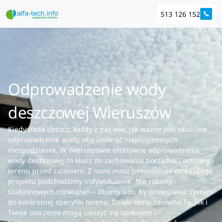
513 126 152
Odprowadzenie wody
deszczowej Wieruszów
Kiedy pada deszcz, każdy z nas wie, jak ważne jest właściwe
odprowadzenie wody, aby uniknąć nieprzyjemnych
niespodzianek. W Wieruszowie efektywne odprowadzenie
wody deszczowej to klucz do zachowania porządku i ochrony
terenu przed zalaniem. Z nami masz pewność, że do każdego
projektu podchodzimy indywidualnie. Nie robimy
szablonowych rozwiązań – dbamy o to, by dostosować system
do konkretnej specyfiki terenu. Dzięki temu zarówno Ty, jak i
Twoje otoczenie mogą cieszyć się spokojem i