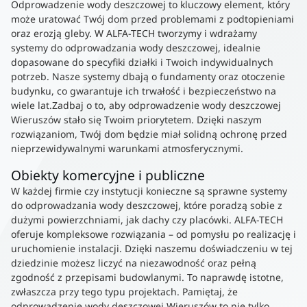
Odprowadzenie wody deszczowej to kluczowy element, który
może uratować Twój dom przed problemami z podtopieniami
oraz erozją gleby. W ALFA-TECH tworzymy i wdrażamy
systemy do odprowadzania wody deszczowej, idealnie
dopasowane do specyfiki działki i Twoich indywidualnych
potrzeb. Nasze systemy dbają o fundamenty oraz otoczenie
budynku, co gwarantuje ich trwałość i bezpieczeństwo na
wiele lat.Zadbaj o to, aby odprowadzenie wody deszczowej
Wieruszów stało się Twoim priorytetem. Dzięki naszym
rozwiązaniom, Twój dom będzie miał solidną ochronę przed
nieprzewidywalnymi warunkami atmosferycznymi.
Obiekty komercyjne i publiczne
W każdej firmie czy instytucji konieczne są sprawne systemy
do odprowadzania wody deszczowej, które poradzą sobie z
dużymi powierzchniami, jak dachy czy placówki. ALFA-TECH
oferuje kompleksowe rozwiązania – od pomysłu po realizację i
uruchomienie instalacji. Dzięki naszemu doświadczeniu w tej
dziedzinie możesz liczyć na niezawodność oraz pełną
zgodność z przepisami budowlanymi. To naprawdę istotne,
zwłaszcza przy tego typu projektach. Pamiętaj, że
odprowadzenie wody deszczowej Wieruszów to nie tylko