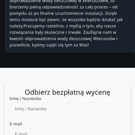
odprowadzenie wody deszczowej w Wieruszowie, to
bierzemy pełną odpowiedzialność za cały proces – od
pomysłu aż po finalne uruchomienie instalacji. Dzięki
temu możecie być pewni, że wszystko będzie działać jak
należy.Pracujemy rzetelnie, z myślą o tym, aby nasze
rozwiązania były skuteczne i trwałe. Zaufajcie nam w
kwestii odprowadzenia wody deszczowej Wieruszów i
pozwólcie, byśmy zajęli się tym za Was!
Odbierz bezpłatną wycenę
Imię i Nazwisko
E-mail