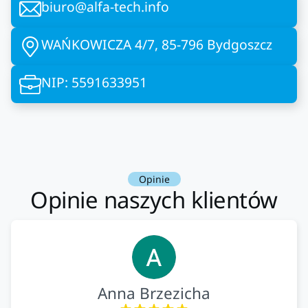
biuro@alfa-tech.info
WAŃKOWICZA 4/7, 85-796 Bydgoszcz
NIP: 5591633951
Opinie
Opinie naszych klientów
Anna Brzezicha