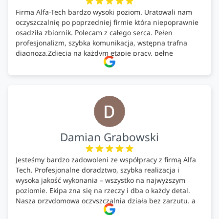
Firma Alfa-Tech bardzo wysoki poziom. Uratowali nam
oczyszczalnię po poprzedniej firmie która niepoprawnie
osadziła zbiornik. Polecam z całego serca. Pełen
profesjonalizm, szybka komunikacja, wstępna trafna
diagnoza.Zdjęcia na każdym etapie pracy, pełne
doradztwo.Dobrze wyszkoleni i znający się na rzeczy.
Podsumowując ekipa na wysokim poziomie, rzetelna.
Bardzo dobre wykonanie pracy i zachowanie czystości.
Firma godna polecenia .
Damian Grabowski
Jesteśmy bardzo zadowoleni ze współpracy z firmą Alfa
Tech. Profesjonalne doradztwo, szybka realizacja i
wysoka jakość wykonania – wszystko na najwyższym
poziomie. Ekipa zna się na rzeczy i dba o każdy detal.
Nasza przydomowa oczyszczalnia działa bez zarzutu, a
całość została wykonana zgodnie z terminem i