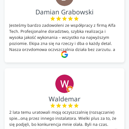
Damian Grabowski
Jesteśmy bardzo zadowoleni ze współpracy z firmą Alfa
Tech. Profesjonalne doradztwo, szybka realizacja i
wysoka jakość wykonania – wszystko na najwyższym
poziomie. Ekipa zna się na rzeczy i dba o każdy detal.
Nasza przydomowa oczyszczalnia działa bez zarzutu, a
całość została wykonana zgodnie z terminem i
ustaleniami. Z czystym sumieniem polecamy Alfa Tech
każdemu, kto szuka solidnego partnera w zakresie
ekologicznych rozwiązań!🍀
Waldemar
2 lata temu uratowali moją oczyszczalnię (rozsączanie)
spie…oną przez innego instalatora. Wielki plus za to, że
się podjęli, bo konkurencja mnie olała. Byli na czas.