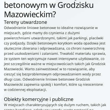
betonowym w Grodzisku
Mazowieckim?
Tereny utwardzone
Odwodnienie liniowe betonowe to idealne rozwiązanie w
miejscach, gdzie mamy do czynienia z dużymi
powierzchniami utwardzonymi, takimi jak parkingi, placówki
czy podjazdy. Dzięki betonowym korytkom woda opadowa jest
skutecznie zbierana i odprowadzana, co chroni nawierzchnię
przed uszkodzeniami i zalaniami. Trwałość materiału sprawia,
że system ten wytrzymuje nawet intensywne użytkowanie, co
jest szczególnie ważne w miejscowościach takich jak Grodzisk
Mazowiecki. Warto zainwestować w to rozwiązanie, aby
cieszyć się bezproblemowym odprowadzaniem wody przez
długi czas. Odwodnienie liniowe betonowe Grodzisk
Mazowiecki zapewnia spokój i komfort, które są nieocenione
w codziennej eksploatacji.
Obiekty komercyjne i publiczne
W miejscach charakteryzujących się dużym ruchem, takich jak
centra handlowe, szkoły czy urzędy, warto postawić na