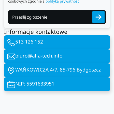
osobowych zgodnie z
polityką prywatności
Prześlij zgłoszenie
Informacje kontaktowe
513 126 152
biuro@alfa-tech.info
WAŃKOWICZA 4/7, 85-796 Bydgoszcz
NIP: 5591633951