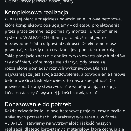
Cię zaskoczyć jakością naszej pracy!
Kompleksowa realizacja
W naszej ofercie znajdziesz odwodnienie liniowe betonowe,
które kompleksowo obsługujemy – od etapu projektowania,
przez prace ziemne, aż po finalny montaż i uruchomienie
systemu. W ALFA-TECH dbamy o to, abyś miał jedno,
niezawodne źródło odpowiedzialności. Dzięki temu masz
pewność, że każdy etap realizacji jest pod stałą kontrolą.
Takie podejście znacznie obniża ryzyko ewentualnych błędów
czy opóźnień, które mogą się zdarzyć, gdy prace są
rozdzielone pomiędzy różnych wykonawców. Dla nas
najważniejsze jest Twoje zadowolenie, a odwodnienie liniowe
betonowe Grodzisk Mazowiecki to nasza specjalność! Co
powiesz na to, aby stworzyć ściśle współpracującą ekipę,
która dostarczy Ci wysokiej jakości rozwiązania?
Dopasowanie do potrzeb
Każde odwodnienie liniowe betonowe projektujemy z myślą o
unikalnych potrzebach i charakterystyce terenu. W firmie
ALFA-TECH stawiamy na wytrzymałość i jakość naszych
realizacji, dlatego korzystamy z materiałów, które cechują się