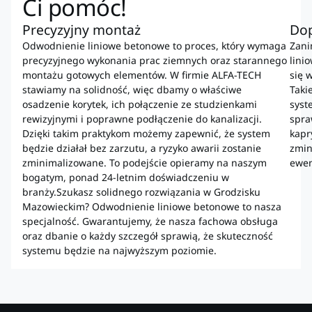
Ci pomóc!
Precyzyjny montaż
Dop
Odwodnienie liniowe betonowe to proces, który wymaga
Zani
precyzyjnego wykonania prac ziemnych oraz starannego
lini
montażu gotowych elementów. W firmie ALFA-TECH
się 
stawiamy na solidność, więc dbamy o właściwe
Taki
osadzenie korytek, ich połączenie ze studzienkami
syst
rewizyjnymi i poprawne podłączenie do kanalizacji.
spra
Dzięki takim praktykom możemy zapewnić, że system
kapr
będzie działał bez zarzutu, a ryzyko awarii zostanie
zmin
zminimalizowane. To podejście opieramy na naszym
ewen
bogatym, ponad 24-letnim doświadczeniu w
branży.Szukasz solidnego rozwiązania w Grodzisku
Mazowieckim? Odwodnienie liniowe betonowe to nasza
specjalność. Gwarantujemy, że nasza fachowa obsługa
oraz dbanie o każdy szczegół sprawią, że skuteczność
systemu będzie na najwyższym poziomie.