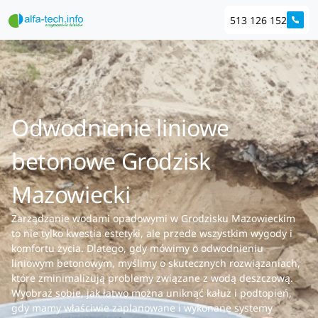
513 126 152
Odwodnienie liniowe
betonowe Grodzisk
Mazowiecki
Zarządzanie wodami opadowymi w Grodzisku Mazowieckim
to nie tylko kwestia estetyki, ale przede wszystkim wygody i
komfortu życia. Dlatego, gdy mówimy o odwodnieniu
liniowym betonowym, myślimy o skutecznych rozwiązaniach,
które zminimalizują problemy związane z wodą deszczową.
Wyobraź sobie, jak łatwo można uniknąć kałuż i podtopień,
gdy mamy właściwie zaplanowane i wykonane systemy