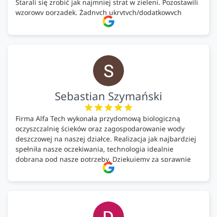
Starali się zrobić jak najmniej strat w zieleni. Pozostawili
wzorowy porządek. Żadnych ukrytych/dodatkowych
kosztów. Zaskoczenie. Kontakt bardzo OK. Obsługa
pomontażowa również OK. A ich środki do oczyszczalni –
MEGA.
Polecam!
Sebastian Szymański
Firma Alfa Tech wykonała przydomową biologiczną
oczyszczalnię ścieków oraz zagospodarowanie wody
deszczowej na naszej działce. Realizacja jak najbardziej
spełniła nasze oczekiwania, technologia idealnie
dobrana pod nasze potrzeby. Dziękujemy za sprawnie
wykonany montaż w świetnej atmosferze! Polecam!