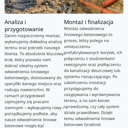
Analiza i
Montaż i finalizacja
przygotowanie
Montaż odwodnienia
liniowego betonowego to
Zanim rozpoczniemy montaż,
proces, który polega na
wykonujemy dokładną analizę
umieszczeniu
terenu oraz potrzeb naszego
prefabrykowanych korytek, ich
klienta. To absolutnie kluczowy
połączeniu z studzienkami
krok, który pozwala nam
rewizyjnymi oraz podłączeniu
dobrać idealny system
do kanalizacji deszczowej lub
odwodnienia liniowego
systemu rozsączającego. Po
betonowego, dostosowany do
zakończeniu instalacji
specyfiki danego miejsca oraz
przystępujemy do
rodzaju nawierzchni. W
zasypywania i wyrównywania
ramach przygotowań
terenu, a na sam koniec
zajmujemy się pracami
sprawdzamy, czy cały system
ziemnymi – wykopujemy rowy i
działa prawidłowo. Dzięki
porządkujemy podłoże, aby
temu odwodnienie liniowe
nasze odwodnienie liniowe
betonowe Grodzisk
betonowe mogło być