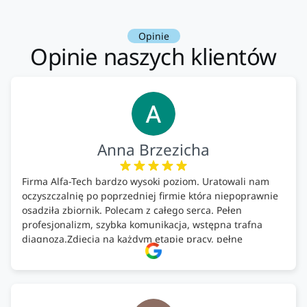
Opinie
Opinie naszych klientów
Anna Brzezicha
Firma Alfa-Tech bardzo wysoki poziom. Uratowali nam
oczyszczalnię po poprzedniej firmie która niepoprawnie
osadziła zbiornik. Polecam z całego serca. Pełen
profesjonalizm, szybka komunikacja, wstępna trafna
diagnoza.Zdjęcia na każdym etapie pracy, pełne
doradztwo.Dobrze wyszkoleni i znający się na rzeczy.
Podsumowując ekipa na wysokim poziomie, rzetelna.
Bardzo dobre wykonanie pracy i zachowanie czystości.
Firma godna polecenia .