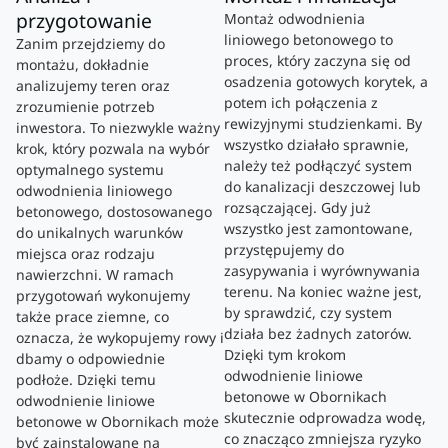
przygotowanie
Montaż odwodnienia
liniowego betonowego to
Zanim przejdziemy do
proces, który zaczyna się od
montażu, dokładnie
osadzenia gotowych korytek, a
analizujemy teren oraz
potem ich połączenia z
zrozumienie potrzeb
rewizyjnymi studzienkami. By
inwestora. To niezwykle ważny
wszystko działało sprawnie,
krok, który pozwala na wybór
należy też podłączyć system
optymalnego systemu
do kanalizacji deszczowej lub
odwodnienia liniowego
rozsączającej. Gdy już
betonowego, dostosowanego
wszystko jest zamontowane,
do unikalnych warunków
przystępujemy do
miejsca oraz rodzaju
zasypywania i wyrównywania
nawierzchni. W ramach
terenu. Na koniec ważne jest,
przygotowań wykonujemy
by sprawdzić, czy system
także prace ziemne, co
działa bez żadnych zatorów.
oznacza, że wykopujemy rowy i
Dzięki tym krokom
dbamy o odpowiednie
odwodnienie liniowe
podłoże. Dzięki temu
betonowe w Obornikach
odwodnienie liniowe
skutecznie odprowadza wodę,
betonowe w Obornikach może
co znacząco zmniejsza ryzyko
być zainstalowane na