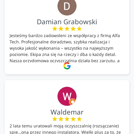
Damian Grabowski
Jesteśmy bardzo zadowoleni ze współpracy z firmą Alfa
Tech. Profesjonalne doradztwo, szybka realizacja i
wysoka jakość wykonania – wszystko na najwyższym
poziomie. Ekipa zna się na rzeczy i dba o każdy detal.
Nasza przydomowa oczyszczalnia działa bez zarzutu, a
całość została wykonana zgodnie z terminem i
ustaleniami. Z czystym sumieniem polecamy Alfa Tech
każdemu, kto szuka solidnego partnera w zakresie
ekologicznych rozwiązań!🍀
Waldemar
2 lata temu uratowali moją oczyszczalnię (rozsączanie)
spie…oną przez innego instalatora. Wielki plus za to, że