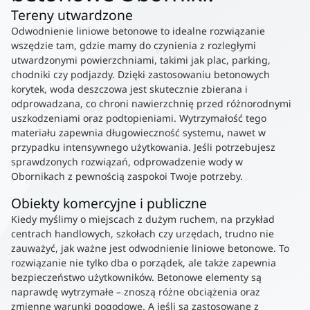
Tereny utwardzone
Odwodnienie liniowe betonowe to idealne rozwiązanie
wszędzie tam, gdzie mamy do czynienia z rozległymi
utwardzonymi powierzchniami, takimi jak plac, parking,
chodniki czy podjazdy. Dzięki zastosowaniu betonowych
korytek, woda deszczowa jest skutecznie zbierana i
odprowadzana, co chroni nawierzchnię przed różnorodnymi
uszkodzeniami oraz podtopieniami. Wytrzymałość tego
materiału zapewnia długowieczność systemu, nawet w
przypadku intensywnego użytkowania. Jeśli potrzebujesz
sprawdzonych rozwiązań, odprowadzenie wody w
Obornikach z pewnością zaspokoi Twoje potrzeby.
Obiekty komercyjne i publiczne
Kiedy myślimy o miejscach z dużym ruchem, na przykład
centrach handlowych, szkołach czy urzędach, trudno nie
zauważyć, jak ważne jest odwodnienie liniowe betonowe. To
rozwiązanie nie tylko dba o porządek, ale także zapewnia
bezpieczeństwo użytkowników. Betonowe elementy są
naprawdę wytrzymałe – znoszą różne obciążenia oraz
zmienne warunki pogodowe. A jeśli są zastosowane z