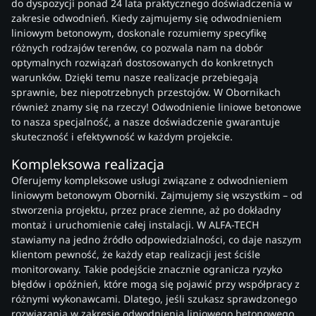
do dyspozycji ponad 24 lata praktycznego doświadczenia w
zakresie odwodnień. Kiedy zajmujemy się odwodnieniem
liniowym betonowym, doskonale rozumiemy specyfikę
różnych rodzajów terenów, co pozwala nam na dobór
optymalnych rozwiązań dostosowanych do konkretnych
warunków. Dzięki temu nasze realizacje przebiegają
sprawnie, bez niepotrzebnych przestojów. W Obornikach
również znamy się na rzeczy! Odwodnienie liniowe betonowe
to nasza specjalność, a nasze doświadczenie gwarantuje
skuteczność i efektywność w każdym projekcie.
Kompleksowa realizacja
Oferujemy kompleksowe usługi związane z odwodnieniem
liniowym betonowym Oborniki. Zajmujemy się wszystkim – od
stworzenia projektu, przez prace ziemne, aż po dokładny
montaż i uruchomienie całej instalacji. W ALFA-TECH
stawiamy na jedno źródło odpowiedzialności, co daje naszym
klientom pewność, że każdy etap realizacji jest ściśle
monitorowany. Takie podejście znacznie ogranicza ryzyko
błędów i opóźnień, które mogą się pojawić przy współpracy z
różnymi wykonawcami. Dlatego, jeśli szukasz sprawdzonego
rozwiązania w zakresie odwodnienia liniowego betonowego,