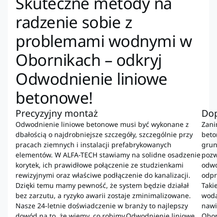
Skuteczne metody na
radzenie sobie z
problemami wodnymi w
Obornikach – odkryj
Odwodnienie liniowe
betonowe!
Precyzyjny montaż
Dop
Odwodnienie liniowe betonowe musi być wykonane z
Zani
dbałością o najdrobniejsze szczegóły, szczególnie przy
beto
pracach ziemnych i instalacji prefabrykowanych
grun
elementów. W ALFA-TECH stawiamy na solidne osadzenie
pozw
korytek, ich prawidłowe połączenie ze studzienkami
odwo
rewizyjnymi oraz właściwe podłączenie do kanalizacji.
odpr
Dzięki temu mamy pewność, że system będzie działał
Taki
bez zarzutu, a ryzyko awarii zostaje zminimalizowane.
wodą
Nasze 24-letnie doświadczenie w branży to najlepszy
nawi
dowód na to, że wiemy, co robimy.Odwodnienie liniowe
Obor