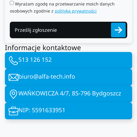
Wyrażam zgodę na przetwarzanie moich danych
osobowych zgodnie z
polityką prywatności
Prześlij zgłoszenie
Informacje kontaktowe
513 126 152
biuro@alfa-tech.info
WAŃKOWICZA 4/7, 85-796 Bydgoszcz
NIP: 5591633951