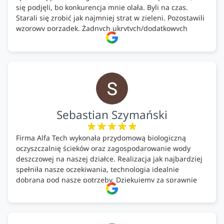
się podjęli, bo konkurencja mnie olała. Byli na czas.
Starali się zrobić jak najmniej strat w zieleni. Pozostawili
wzorowy porządek. Żadnych ukrytych/dodatkowych
kosztów. Zaskoczenie. Kontakt bardzo OK. Obsługa
pomontażowa również OK. A ich środki do oczyszczalni –
MEGA.
Polecam!
Sebastian Szymański
Firma Alfa Tech wykonała przydomową biologiczną
oczyszczalnię ścieków oraz zagospodarowanie wody
deszczowej na naszej działce. Realizacja jak najbardziej
spełniła nasze oczekiwania, technologia idealnie
dobrana pod nasze potrzeby. Dziękujemy za sprawnie
wykonany montaż w świetnej atmosferze! Polecam!