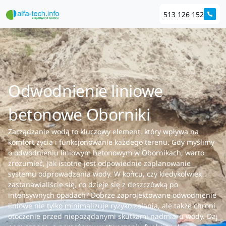
513 126 152
Odwodnienie liniowe
betonowe Oborniki
Zarządzanie wodą to kluczowy element, który wpływa na
komfort życia i funkcjonowanie każdego terenu. Gdy myślimy
o odwodnieniu liniowym betonowym w Obornikach, warto
zrozumieć, jak istotne jest odpowiednie zaplanowanie
systemu odprowadzania wody. W końcu, czy kiedykolwiek
zastanawialiście się, co dzieje się z deszczówką po
intensywnych opadach? Dobrze zaprojektowane odwodnienie
liniowe nie tylko minimalizuje ryzyko zalania, ale także chroni
otoczenie przed niepożądanymi skutkami nadmiaru wody. Daj