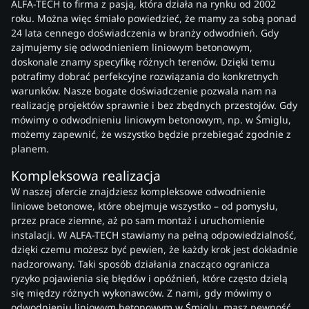
ALFA-TECH to firma z pasją, która działa na rynku od 2002
roku. Można więc śmiało powiedzieć, że mamy za sobą ponad
24 lata cennego doświadczenia w branży odwodnień. Gdy
zajmujemy się odwodnieniem liniowym betonowym,
doskonale znamy specyfikę różnych terenów. Dzięki temu
potrafimy dobrać perfekcyjne rozwiązania do konkretnych
warunków. Nasze bogate doświadczenie pozwala nam na
realizację projektów sprawnie i bez zbędnych przestojów. Gdy
mówimy o odwodnieniu liniowym betonowym, np. w Śmiglu,
możemy zapewnić, że wszystko będzie przebiegać zgodnie z
planem.
Kompleksowa realizacja
W naszej ofercie znajdziesz kompleksowe odwodnienie
liniowe betonowe, które obejmuje wszystko – od pomysłu,
przez prace ziemne, aż po sam montaż i uruchomienie
instalacji. W ALFA-TECH stawiamy na pełną odpowiedzialność,
dzięki czemu możesz być pewien, że każdy krok jest dokładnie
nadzorowany. Taki sposób działania znacząco ogranicza
ryzyko pojawienia się błędów i opóźnień, które często dzielą
się między różnych wykonawców. Z nami, gdy mówimy o
odwodnieniu liniowym betonowym w Śmiglu, masz pewność,