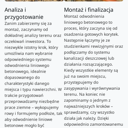
Analiza i
Montaż i finalizacja
przygotowanie
Montaż odwodnienia
liniowego betonowego to
Zanim zabierzemy się za
proces, który zaczyna się od
montaż, zaczynamy od
osadzenia gotowych korytek.
dokładnej analizy terenu oraz
Następnie łączymy je ze
oczekiwań inwestora. To
studzienkami rewizyjnymi oraz
niezwykle istotny krok, który
podłączamy do systemu
umożliwia nam wybranie
kanalizacji deszczowej lub
odpowiedniego systemu
działania rozsączającego.
odwodnienia liniowego
Kiedy wszystkie elementy są
betonowego, idealnie
już na swoim miejscu,
dopasowanego do
przystępujemy do
charakterystyki danego
zasypywania i wyrównywania
miejsca i typu nawierzchni. W
terenu. Na koniec nie
trakcie przygotowań
zapominamy o jednym z
przeprowadzamy niezbędne
najważniejszych kroków –
prace ziemne – wykopujemy
sprawdzamy, czy wszystko
rowy i formujemy podłoże, tak
działa jak należy. Dzięki
aby odwodnienie liniowe
odpowiednio zamontowanemu
betonowe mogło być