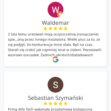
ekologicznych rozwiązań!🍀
Waldemar
2 lata temu uratowali moją oczyszczalnię (rozsączanie)
spie…oną przez innego instalatora. Wielki plus za to, że
się podjęli, bo konkurencja mnie olała. Byli na czas.
Starali się zrobić jak najmniej strat w zieleni. Pozostawili
wzorowy porządek. Żadnych ukrytych/dodatkowych
kosztów. Zaskoczenie. Kontakt bardzo OK. Obsługa
pomontażowa również OK. A ich środki do oczyszczalni –
MEGA.
Polecam!
Sebastian Szymański
Firma Alfa Tech wykonała przydomową biologiczną