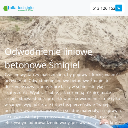
513 126 152
Odwodnienie liniowe
betonowe Śmigiel
Czasem wystarczy mała zmiana, by poprawić funkcjonalność
przestrzeni. Odwodnienie liniowe betonowe Śmigiel to
doskonałe rozwiązanie, które łączy w sobie estetykę i
skuteczność. Wyobraź sobie, jak ogromną różnicę może
zrobić odpowiednio zaprojektowane odwodnienie – nie tylko
w samym wyglądzie, ale też w bezpieczeństwie Twojej
posesji. Stawiamy na precyzję i solidne materiały, co sprawia,
że nasze instalacje są niezawodne. Dlatego, jeśli myślisz o
efektywnym odprowadzeniu wody, postaw na systemy, które