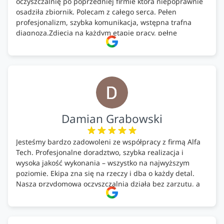
oczyszczalnię po poprzedniej firmie która niepoprawnie
osadziła zbiornik. Polecam z całego serca. Pełen
profesjonalizm, szybka komunikacja, wstępna trafna
diagnoza.Zdjęcia na każdym etapie pracy, pełne
doradztwo.Dobrze wyszkoleni i znający się na rzeczy.
Podsumowując ekipa na wysokim poziomie, rzetelna.
Bardzo dobre wykonanie pracy i zachowanie czystości.
Firma godna polecenia .
Damian Grabowski
Jesteśmy bardzo zadowoleni ze współpracy z firmą Alfa
Tech. Profesjonalne doradztwo, szybka realizacja i
wysoka jakość wykonania – wszystko na najwyższym
poziomie. Ekipa zna się na rzeczy i dba o każdy detal.
Nasza przydomowa oczyszczalnia działa bez zarzutu, a
całość została wykonana zgodnie z terminem i
ustaleniami. Z czystym sumieniem polecamy Alfa Tech
każdemu, kto szuka solidnego partnera w zakresie