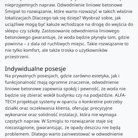
nieprzyjemnych napraw. Odwodnienie liniowe betonowe
Śmigiel to rozwiązanie, które warto rozważyć w takich właśnie
lokalizacjach.Dlaczego tak się dzieje? Wyobraź sobie, jak
uciążliwe mogą być kałuże wchodzące na drogę do wejścia do
sklepu czy szkoły. Zastosowanie odwodnienia liniowego
betonowego gwarantuje, że woda będzie płynęła tam, gdzie
powinna – z dala od ruchliwych miejsc. Takie rozwiązanie to
nie tylko komfort, ale także troska o użytkowników
przestrzeni.
Indywidualne posesje
Na prywatnych posesjach, gdzie zarówno estetyka, jak i
funkcjonalność mają ogromne znaczenie, odwodnienie
liniowe betonowe zapewnia spokój i pewność, że woda nie
będzie się zbierać wokół budynku czy na podjeździe. ALFA-
TECH projektuje systemy w oparciu o konkretne potrzeby
działki oraz oczekiwania klienta, oferując precyzyjne
wykonanie oraz solidność instalacji, która nie wymaga
częstych napraw. W Szmiglu to rozwiązanie staje się
niezastąpione, gwarantując, że opady deszczu nie będą
problemem. Dlatego warto zainwestować w odwodnienie