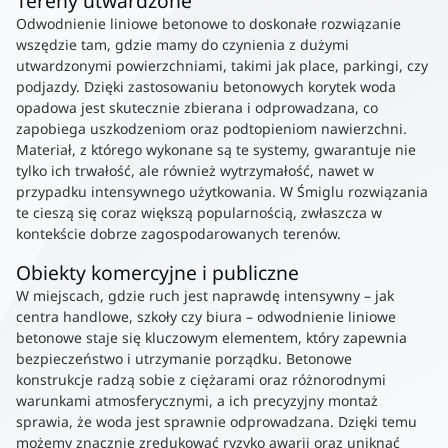
Tereny utwardzone
Odwodnienie liniowe betonowe to doskonałe rozwiązanie
wszędzie tam, gdzie mamy do czynienia z dużymi
utwardzonymi powierzchniami, takimi jak place, parkingi, czy
podjazdy. Dzięki zastosowaniu betonowych korytek woda
opadowa jest skutecznie zbierana i odprowadzana, co
zapobiega uszkodzeniom oraz podtopieniom nawierzchni.
Materiał, z którego wykonane są te systemy, gwarantuje nie
tylko ich trwałość, ale również wytrzymałość, nawet w
przypadku intensywnego użytkowania. W Śmiglu rozwiązania
te cieszą się coraz większą popularnością, zwłaszcza w
kontekście dobrze zagospodarowanych terenów.
Obiekty komercyjne i publiczne
W miejscach, gdzie ruch jest naprawdę intensywny – jak
centra handlowe, szkoły czy biura – odwodnienie liniowe
betonowe staje się kluczowym elementem, który zapewnia
bezpieczeństwo i utrzymanie porządku. Betonowe
konstrukcje radzą sobie z ciężarami oraz różnorodnymi
warunkami atmosferycznymi, a ich precyzyjny montaż
sprawia, że woda jest sprawnie odprowadzana. Dzięki temu
możemy znacznie zredukować ryzyko awarii oraz uniknąć