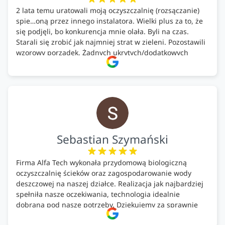
2 lata temu uratowali moją oczyszczalnię (rozsączanie)
spie…oną przez innego instalatora. Wielki plus za to, że
się podjęli, bo konkurencja mnie olała. Byli na czas.
Starali się zrobić jak najmniej strat w zieleni. Pozostawili
wzorowy porządek. Żadnych ukrytych/dodatkowych
kosztów. Zaskoczenie. Kontakt bardzo OK. Obsługa
pomontażowa również OK. A ich środki do oczyszczalni –
MEGA.
Polecam!
Sebastian Szymański
Firma Alfa Tech wykonała przydomową biologiczną
oczyszczalnię ścieków oraz zagospodarowanie wody
deszczowej na naszej działce. Realizacja jak najbardziej
spełniła nasze oczekiwania, technologia idealnie
dobrana pod nasze potrzeby. Dziękujemy za sprawnie
wykonany montaż w świetnej atmosferze! Polecam!