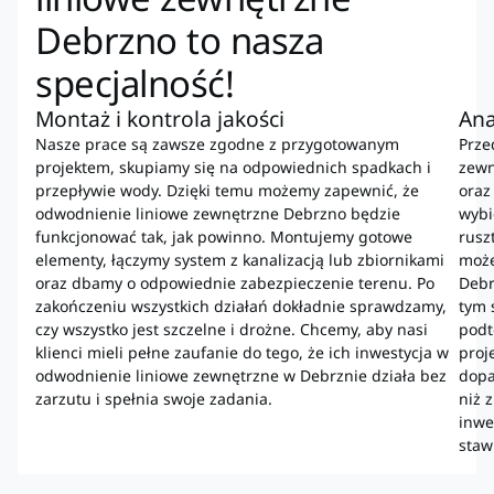
Debrzno to nasza
specjalność!
Montaż i kontrola jakości
Ana
Nasze prace są zawsze zgodne z przygotowanym
Prze
projektem, skupiamy się na odpowiednich spadkach i
zewn
przepływie wody. Dzięki temu możemy zapewnić, że
oraz
odwodnienie liniowe zewnętrzne Debrzno będzie
wybi
funkcjonować tak, jak powinno. Montujemy gotowe
rusz
elementy, łączymy system z kanalizacją lub zbiornikami
może
oraz dbamy o odpowiednie zabezpieczenie terenu. Po
Debr
zakończeniu wszystkich działań dokładnie sprawdzamy,
tym 
czy wszystko jest szczelne i drożne. Chcemy, aby nasi
podt
klienci mieli pełne zaufanie do tego, że ich inwestycja w
proj
odwodnienie liniowe zewnętrzne w Debrznie działa bez
dopa
zarzutu i spełnia swoje zadania.
niż 
inwe
staw