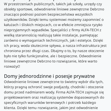
W przestrzeniach publicznych, takich jak szkoły, urzędy czy
obiekty sportowe, odwodnienie liniowe zewnętrzne Debrzno
znacząco podnosi poziom bezpieczeństwa wszystkich
użytkowników. Dzięki temu systemowi możemy zapomnieć o
kałużach i śliskich miejscach, co w efekcie zmniejsza ryzyko
nieprzyjemnych wypadków. Specjaliści z firmy ALFA-TECH z
wielką starannością realizują takie instalacje, pamiętając
zarówno o wymaganiach technicznych, jak i estetyce. Dzięki
ich pracy, woda skutecznie spływa, a nasza infrastruktura jest
chroniona przez długi czas. Dbajmy o to, by nasze otoczenie
było nie tylko funkcjonalne, ale i bezpieczne. Odwodnienie
liniowe zewnętrzne Debrzno to rozwiązanie, które warto
rozważyć!
Domy jednorodzinne i posesje prywatne
Odwodnienie liniowe zewnętrzne to świetny wybór dla tych,
którzy pragną ochronić swoje podjazdy, chodniki i otoczenie
domu przed nadmiarem wody. Firma ALFA-TECH zajmuje się
projektowaniem oraz realizacją systemów dopasowanych do
specyficznych warunków terenowych i potrzeb każdego
klienta. Dzięki temu rozwiązanie, jakim jest odwodnienie