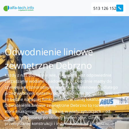
513 126 152
Odwodnienie liniowe
zewnętrzne Debrzno
Każdy z nas doskonale wie, jak ważne jest odpowiednie
zarządzanie wodami opadowymi. W Debrznie mamy do
czynienia z różnorodnymi warunkami terenowymi, dlatego
przed wyborem systemu odwodnienia warto zastanowić się,
co będzie najlepiej funkcjonować w danej lokalizacji.
Odwodnienie liniowe zewnętrzne Debrzno to rozwiązanie,
które znakomicie sprawdza się w wielu sytuacjach – od
prywatnych posesji po obiekty komercyjne. Dzięki
przemyślanej konstrukcji i indywidualnemu podejściu,