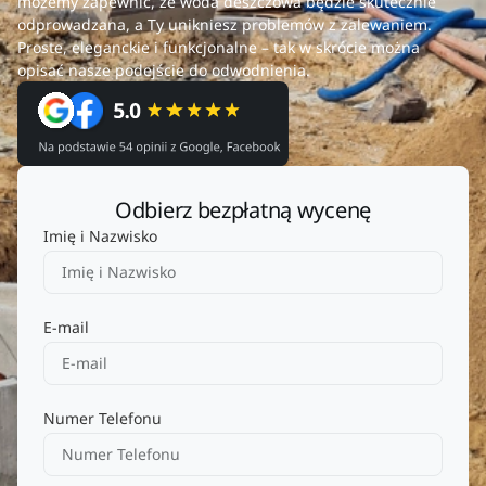
możemy zapewnić, że woda deszczowa będzie skutecznie
odprowadzana, a Ty unikniesz problemów z zalewaniem.
Proste, eleganckie i funkcjonalne – tak w skrócie można
opisać nasze podejście do odwodnienia.
Odbierz bezpłatną wycenę
Imię i Nazwisko
E-mail
Numer Telefonu