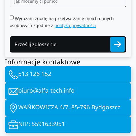
Wyrażam zgodę na przetwarzanie moich danych
osobowych zgodnie z
polityką prywatności
Prześlij zgłoszenie
Informacje kontaktowe
513 126 152
biuro@alfa-tech.info
WAŃKOWICZA 4/7, 85-796 Bydgoszcz
NIP: 5591633951