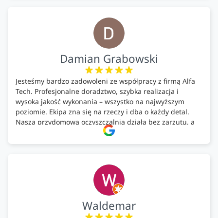
Bardzo dobre wykonanie pracy i zachowanie czystości.
Firma godna polecenia .
Damian Grabowski
Jesteśmy bardzo zadowoleni ze współpracy z firmą Alfa
Tech. Profesjonalne doradztwo, szybka realizacja i
wysoka jakość wykonania – wszystko na najwyższym
poziomie. Ekipa zna się na rzeczy i dba o każdy detal.
Nasza przydomowa oczyszczalnia działa bez zarzutu, a
całość została wykonana zgodnie z terminem i
ustaleniami. Z czystym sumieniem polecamy Alfa Tech
każdemu, kto szuka solidnego partnera w zakresie
ekologicznych rozwiązań!🍀
Waldemar