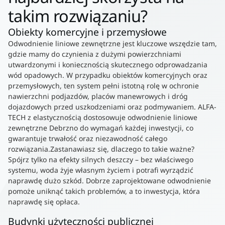
takim rozwiązaniu?
Obiekty komercyjne i przemysłowe
Odwodnienie liniowe zewnętrzne jest kluczowe wszędzie tam,
gdzie mamy do czynienia z dużymi powierzchniami
utwardzonymi i koniecznością skutecznego odprowadzania
wód opadowych. W przypadku obiektów komercyjnych oraz
przemysłowych, ten system pełni istotną rolę w ochronie
nawierzchni podjazdów, placów manewrowych i dróg
dojazdowych przed uszkodzeniami oraz podmywaniem. ALFA-
TECH z elastycznością dostosowuje odwodnienie liniowe
zewnętrzne Debrzno do wymagań każdej inwestycji, co
gwarantuje trwałość oraz niezawodność całego
rozwiązania.Zastanawiasz się, dlaczego to takie ważne?
Spójrz tylko na efekty silnych deszczy – bez właściwego
systemu, woda żyje własnym życiem i potrafi wyrządzić
naprawdę dużo szkód. Dobrze zaprojektowane odwodnienie
pomoże uniknąć takich problemów, a to inwestycja, która
naprawdę się opłaca.
Budynki użyteczności publicznej