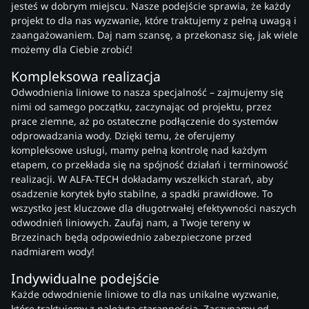
jesteś w dobrym miejscu. Nasze podejście sprawia, że każdy
projekt to dla nas wyzwanie, które traktujemy z pełną uwagą i
zaangażowaniem. Daj nam szansę, a przekonasz się, jak wiele
możemy dla Ciebie zrobić!
Kompleksowa realizacja
Odwodnienia liniowe to nasza specjalność – zajmujemy się
nimi od samego początku, zaczynając od projektu, przez
prace ziemne, aż po ostateczne podłączenie do systemów
odprowadzania wody. Dzięki temu, że oferujemy
kompleksowe usługi, mamy pełną kontrolę nad każdym
etapem, co przekłada się na spójność działań i terminowość
realizacji. W ALFA-TECH dokładamy wszelkich starań, aby
osadzenie korytek było stabilne, a spadki prawidłowe. To
wszystko jest kluczowe dla długotrwałej efektywności naszych
odwodnień liniowych. Zaufaj nam, a Twoje tereny w
Brzezinach będą odpowiednio zabezpieczone przed
nadmiarem wody!
Indywidualne podejście
Każde odwodnienie liniowe to dla nas unikalne wyzwanie,
które traktujemy z należytą starannością. Zaczynamy od