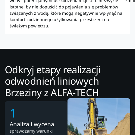
wody i potencjalnymi uszkodzeniami.Jest to niezwykle
zmni
istotne, by nie dopuścić do pojawienia się problemów
związanych z wodą, które mogą negatywnie wpłynąć na
komfort codziennego użytkowania przestrzeni na
świeżym powietrzu.
Odkryj etapy realizacji
odwodnień liniowych
Brzeziny z ALFA-TECH
1
Analiza i wycena
sprawdzamy warunki