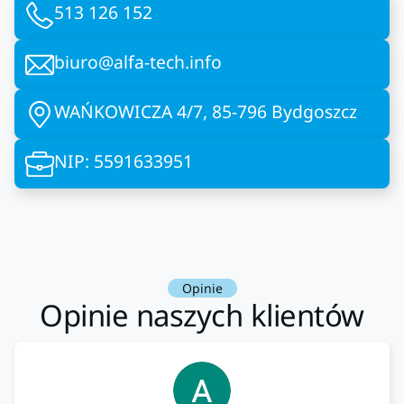
513 126 152
biuro@alfa-tech.info
WAŃKOWICZA 4/7, 85-796 Bydgoszcz
NIP: 5591633951
Opinie
Opinie naszych klientów