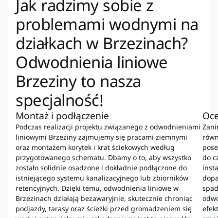
Jak radzimy sobie z
problemami wodnymi na
działkach w Brzezinach?
Odwodnienia liniowe
Brzeziny to nasza
specjalność!
Montaż i podłączenie
Oce
Podczas realizacji projektu związanego z odwodnieniami
Zani
liniowymi Brzeziny zajmujemy się pracami ziemnymi
równ
oraz montażem korytek i krat ściekowych według
pose
przygotowanego schematu. Dbamy o to, aby wszystko
do c
zostało solidnie osadzone i dokładnie podłączone do
inst
istniejącego systemu kanalizacyjnego lub zbiorników
dopa
retencyjnych. Dzięki temu, odwodnienia liniowe w
spad
Brzezinach działają bezawaryjnie, skutecznie chroniąc
odwo
podjazdy, tarasy oraz ścieżki przed gromadzeniem się
efek