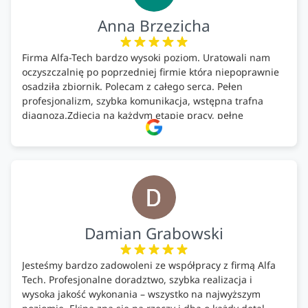
Anna Brzezicha
Firma Alfa-Tech bardzo wysoki poziom. Uratowali nam
oczyszczalnię po poprzedniej firmie która niepoprawnie
osadziła zbiornik. Polecam z całego serca. Pełen
profesjonalizm, szybka komunikacja, wstępna trafna
diagnoza.Zdjęcia na każdym etapie pracy, pełne
doradztwo.Dobrze wyszkoleni i znający się na rzeczy.
Podsumowując ekipa na wysokim poziomie, rzetelna.
Bardzo dobre wykonanie pracy i zachowanie czystości.
Firma godna polecenia .
Damian Grabowski
Jesteśmy bardzo zadowoleni ze współpracy z firmą Alfa
Tech. Profesjonalne doradztwo, szybka realizacja i
wysoka jakość wykonania – wszystko na najwyższym