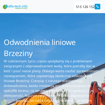
513 126 152
Odwodnienia liniowe
Brzeziny
W codziennym życiu często spotykamy się z problemami
związanymi z odprowadzaniem wody, które potrafią dać w
kość i psuć nasze plany. Dlatego warto zaufać sprawdzonym
rozwiązaniom, które zapewniają skuteczne odwodnienia
liniowe Brzeziny. Czerpiąc z naszego wieloletniego
doświadczenia, każda instalacja jest dostosowywana do
specyfiki terenu, co sprawia, że możesz być spokojny o jej
efektywność. Naszym celem jest nie tylko zaspokojenie
Twoich potrzeb, ale także troska o środowisko, w którym