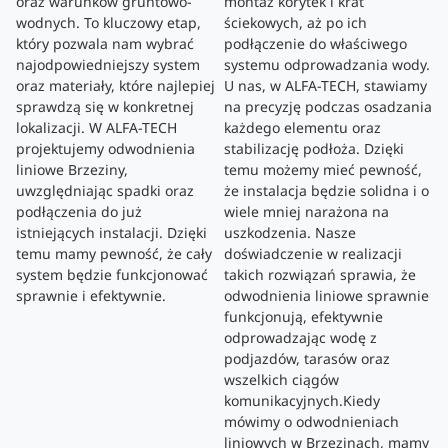
oraz warunków gruntowo-
montaż korytek i krat
wodnych. To kluczowy etap,
ściekowych, aż po ich
który pozwala nam wybrać
podłączenie do właściwego
najodpowiedniejszy system
systemu odprowadzania wody.
oraz materiały, które najlepiej
U nas, w ALFA-TECH, stawiamy
sprawdzą się w konkretnej
na precyzję podczas osadzania
lokalizacji. W ALFA-TECH
każdego elementu oraz
projektujemy odwodnienia
stabilizację podłoża. Dzięki
liniowe Brzeziny,
temu możemy mieć pewność,
uwzględniając spadki oraz
że instalacja będzie solidna i o
podłączenia do już
wiele mniej narażona na
istniejących instalacji. Dzięki
uszkodzenia. Nasze
temu mamy pewność, że cały
doświadczenie w realizacji
system będzie funkcjonować
takich rozwiązań sprawia, że
sprawnie i efektywnie.
odwodnienia liniowe sprawnie
funkcjonują, efektywnie
odprowadzając wodę z
podjazdów, tarasów oraz
wszelkich ciągów
komunikacyjnych.Kiedy
mówimy o odwodnieniach
liniowych w Brzezinach, mamy