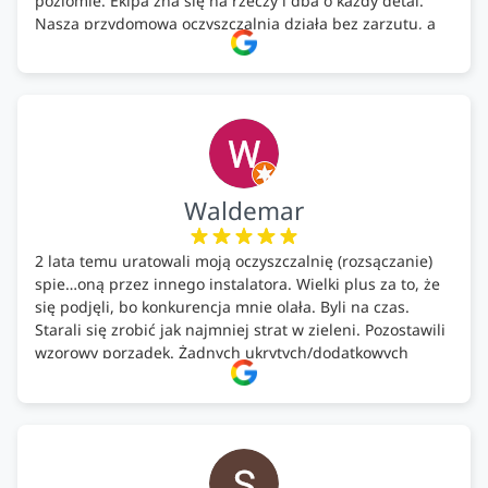
poziomie. Ekipa zna się na rzeczy i dba o każdy detal.
Nasza przydomowa oczyszczalnia działa bez zarzutu, a
całość została wykonana zgodnie z terminem i
ustaleniami. Z czystym sumieniem polecamy Alfa Tech
każdemu, kto szuka solidnego partnera w zakresie
ekologicznych rozwiązań!🍀
Waldemar
2 lata temu uratowali moją oczyszczalnię (rozsączanie)
spie…oną przez innego instalatora. Wielki plus za to, że
się podjęli, bo konkurencja mnie olała. Byli na czas.
Starali się zrobić jak najmniej strat w zieleni. Pozostawili
wzorowy porządek. Żadnych ukrytych/dodatkowych
kosztów. Zaskoczenie. Kontakt bardzo OK. Obsługa
pomontażowa również OK. A ich środki do oczyszczalni –
MEGA.
Polecam!