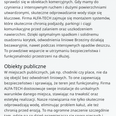
sprawdzi się w obiektach komercyjnych. Gdy mamy do
czynienia z intensywnym ruchem i dużymi powierzchniami
utwardzonymi, skuteczne odprowadzanie wody staje się
kluczowe. Firma ALFA-TECH zajmuje się montażem systemów,
które skutecznie chronią podjazdy, parkingi i ciągi
komunikacyjne przed zalaniem oraz uszkodzeniem
nawierzchni. Dzięki optymalnym spadkom i solidnemu
osadzeniu korytek, odwodnienia liniowe Brzeziny działają
bezawaryjnie, nawet podczas intensywnych opadów deszczu.
To prawdziwe wsparcie w utrzymaniu bezpieczeństwa i
funkcjonalności przestrzeni na dłużej.
Obiekty publiczne
W miejscach publicznych, jak np. chodniki czy place, nie da
się obejść bez odwodnień liniowych. To one zapewniają
bezpieczeństwo i sprawiają, że teren jest funkcjonalny. Firma
ALFA-TECH dostosowuje swoje instalacje do unikalnych
warunków danego miejsca, stawiając na trwałość oraz
estetykę realizacji. Nasze rozwiązania nie tylko skutecznie
odprowadzają wodę, eliminując problem kałuż, ale też
chronią przed erozją. To ma ogromne znaczenie szczególnie
tam, gdzie na co dzień przemieszcza się sporo pieszych i