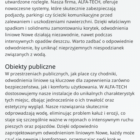
utwardzone rozległe. Nasza firma, ALFA-TECH, oferuje
nowoczesne systemy, które skutecznie zabezpieczają
podjazdy, parkingi czy ścieżki komunikacyjne przed
zalewaniem i uszkodzeniami nawierzchni. Dzięki właściwym
spadkom i solidnemu zamontowaniu korytek, odwodnienia
liniowe Nowe działają niezawodnie, nawet podczas
intensywnych opadów deszczu. Warto zadbać o odpowiednie
odwodnienie, by uniknąć nieprzyjemnych niespodzianek
związanych z wodą.
Obiekty publiczne
W przestrzeniach publicznych, jak place czy chodniki,
odwodnienia liniowe są kluczowe dla zapewnienia zarówno
bezpieczeństwa, jak i komfortu użytkowania. W ALFA-TECH
dostosowujemy nasze instalacje do unikalnych charakterystyk
tych miejsc, dbając jednocześnie o ich trwałość oraz
estetyczny wygląd. Nasze rozwiązania skutecznie
odprowadzają wodę, eliminując problem kałuż i erozji, co
staje się szczególnie ważne w rejonach o intensywnym ruchu
pieszych oraz pojazdów. Dzięki odpowiednio
zaprojektowanym odwodnieniom liniowym Nowe, każdy może
czuć się pewnie i komfortowo, przemycając swój krok w