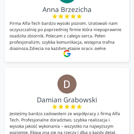
Anna Brzezicha
Firma Alfa-Tech bardzo wysoki poziom. Uratowali nam
oczyszczalnię po poprzedniej firmie która niepoprawnie
osadziła zbiornik. Polecam z całego serca. Pełen
profesjonalizm, szybka komunikacja, wstępna trafna
diagnoza.Zdjęcia na każdym etapie pracy, pełne
doradztwo.Dobrze wyszkoleni i znający się na rzeczy.
Podsumowując ekipa na wysokim poziomie, rzetelna.
Bardzo dobre wykonanie pracy i zachowanie czystości.
Firma godna polecenia .
Damian Grabowski
Jesteśmy bardzo zadowoleni ze współpracy z firmą Alfa
Tech. Profesjonalne doradztwo, szybka realizacja i
wysoka jakość wykonania – wszystko na najwyższym
poziomie. Ekipa zna się na rzeczy i dba o każdy detal.