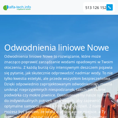
513 126 152
Odwodnienia liniowe Nowe
Odwodnienia liniowe Nowe to rozwiązanie, które może
znacząco poprawić zarządzanie wodami opadowymi w Twoim
otoczeniu. Z każdą burzą czy intensywnym deszczem pojawia
się pytanie, jak skutecznie odprowadzić nadmiar wody. To nie
tylko kwestia estetyki, ale przede wszystkim bezpieczeństwa.
Dzięki odpowiednio zaprojektowanym odwodnieniom, można
uniknąć nieprzyjemnych niespodzianek, takich jak zalane
podwórka czy mokre piwnice. Dostosowujemy nasze systemy
do indywidualnych potrzeb terenowych, aby zapewnić
optymalne samopoczucie i komfort na co dzień. Z nami
możesz być pewien, że woda znajdzie swoje miejsce, a Ty
będziesz mógł cieszyć się każdym deszczowym dniem bez