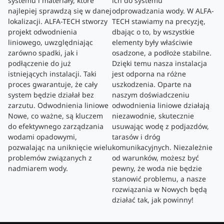
systemu i materiały, które
ich do systemu
najlepiej sprawdzą się w danej
odprowadzania wody. W ALFA-
lokalizacji. ALFA-TECH stworzy
TECH stawiamy na precyzję,
projekt odwodnienia
dbając o to, by wszystkie
liniowego, uwzględniając
elementy były właściwie
zarówno spadki, jak i
osadzone, a podłoże stabilne.
podłączenie do już
Dzięki temu nasza instalacja
istniejących instalacji. Taki
jest odporna na różne
proces gwarantuje, że cały
uszkodzenia. Oparte na
system będzie działał bez
naszym doświadczeniu
zarzutu. Odwodnienia liniowe
odwodnienia liniowe działają
Nowe, co ważne, są kluczem
niezawodnie, skutecznie
do efektywnego zarządzania
usuwając wodę z podjazdów,
wodami opadowymi,
tarasów i dróg
pozwalając na uniknięcie wielu
komunikacyjnych. Niezależnie
problemów związanych z
od warunków, możesz być
nadmiarem wody.
pewny, że woda nie będzie
stanowić problemu, a nasze
rozwiązania w Nowych będą
działać tak, jak powinny!