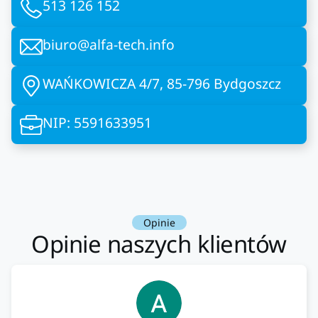
513 126 152
biuro@alfa-tech.info
WAŃKOWICZA 4/7, 85-796 Bydgoszcz
NIP: 5591633951
Opinie
Opinie naszych klientów