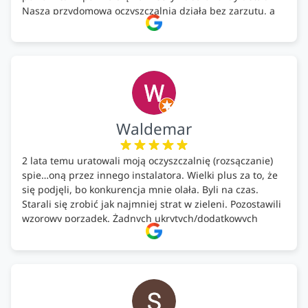
Nasza przydomowa oczyszczalnia działa bez zarzutu, a
całość została wykonana zgodnie z terminem i
ustaleniami. Z czystym sumieniem polecamy Alfa Tech
każdemu, kto szuka solidnego partnera w zakresie
ekologicznych rozwiązań!🍀
Waldemar
2 lata temu uratowali moją oczyszczalnię (rozsączanie)
spie…oną przez innego instalatora. Wielki plus za to, że
się podjęli, bo konkurencja mnie olała. Byli na czas.
Starali się zrobić jak najmniej strat w zieleni. Pozostawili
wzorowy porządek. Żadnych ukrytych/dodatkowych
kosztów. Zaskoczenie. Kontakt bardzo OK. Obsługa
pomontażowa również OK. A ich środki do oczyszczalni –
MEGA.
Polecam!