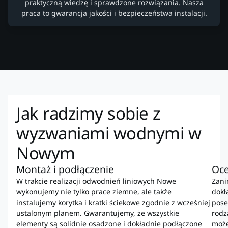
praktyczną wiedzę i sprawdzone rozwiązania. Nasza
praca to gwarancja jakości i bezpieczeństwa instalacji.
Jak radzimy sobie z
wyzwaniami wodnymi w
Nowym
Montaż i podłączenie
Oce
W trakcie realizacji odwodnień liniowych Nowe
Zani
wykonujemy nie tylko prace ziemne, ale także
dokł
instalujemy korytka i kratki ściekowe zgodnie z wcześniej
pose
ustalonym planem. Gwarantujemy, że wszystkie
rodz
elementy są solidnie osadzone i dokładnie podłączone
może