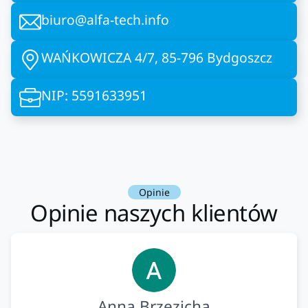
biuro@alfa-tech.info
WAŃKOWICZA 4/7, 85-796 Bydgoszcz
NIP: 5591633951
Opinie
Opinie naszych klientów
Anna Brzezicha