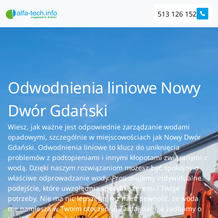
513 126 152
Odwodnienia liniowe Nowy
Dwór Gdański
Wiesz, jak ważne jest odpowiednie zarządzanie wodami
opadowymi, szczególnie w miejscowościach jak Nowy Dwór
Gdański. Odwodnienia liniowe to klucz do uniknięcia
problemów z podtopieniami i innymi kłopotami związanymi z
wodą. Dzięki naszym rozwiązaniom możesz być spokojny o
właściwe odprowadzanie wody. Proponujemy indywidualne
podejście, które uwzględnia specyfikę terenu i Twoje
potrzeby. Nie ma nic lepszego, niż mieć pewność, że woda
nie namiesza w Twoim otoczeniu. Zaufaj nam, a zadbamy o