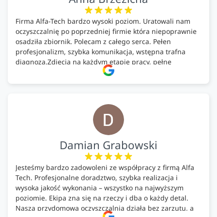
Firma Alfa-Tech bardzo wysoki poziom. Uratowali nam
oczyszczalnię po poprzedniej firmie która niepoprawnie
osadziła zbiornik. Polecam z całego serca. Pełen
profesjonalizm, szybka komunikacja, wstępna trafna
diagnoza.Zdjęcia na każdym etapie pracy, pełne
doradztwo.Dobrze wyszkoleni i znający się na rzeczy.
Podsumowując ekipa na wysokim poziomie, rzetelna.
Bardzo dobre wykonanie pracy i zachowanie czystości.
Firma godna polecenia .
Damian Grabowski
Jesteśmy bardzo zadowoleni ze współpracy z firmą Alfa
Tech. Profesjonalne doradztwo, szybka realizacja i
wysoka jakość wykonania – wszystko na najwyższym
poziomie. Ekipa zna się na rzeczy i dba o każdy detal.
Nasza przydomowa oczyszczalnia działa bez zarzutu, a