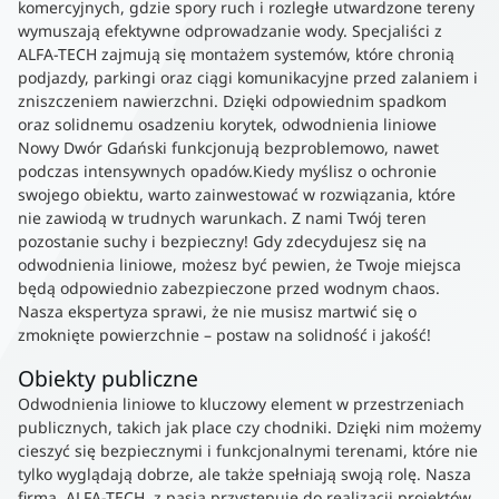
komercyjnych, gdzie spory ruch i rozległe utwardzone tereny
wymuszają efektywne odprowadzanie wody. Specjaliści z
ALFA-TECH zajmują się montażem systemów, które chronią
podjazdy, parkingi oraz ciągi komunikacyjne przed zalaniem i
zniszczeniem nawierzchni. Dzięki odpowiednim spadkom
oraz solidnemu osadzeniu korytek, odwodnienia liniowe
Nowy Dwór Gdański funkcjonują bezproblemowo, nawet
podczas intensywnych opadów.Kiedy myślisz o ochronie
swojego obiektu, warto zainwestować w rozwiązania, które
nie zawiodą w trudnych warunkach. Z nami Twój teren
pozostanie suchy i bezpieczny! Gdy zdecydujesz się na
odwodnienia liniowe, możesz być pewien, że Twoje miejsca
będą odpowiednio zabezpieczone przed wodnym chaos.
Nasza ekspertyza sprawi, że nie musisz martwić się o
zmoknięte powierzchnie – postaw na solidność i jakość!
Obiekty publiczne
Odwodnienia liniowe to kluczowy element w przestrzeniach
publicznych, takich jak place czy chodniki. Dzięki nim możemy
cieszyć się bezpiecznymi i funkcjonalnymi terenami, które nie
tylko wyglądają dobrze, ale także spełniają swoją rolę. Nasza
firma, ALFA-TECH, z pasją przystępuje do realizacji projektów,