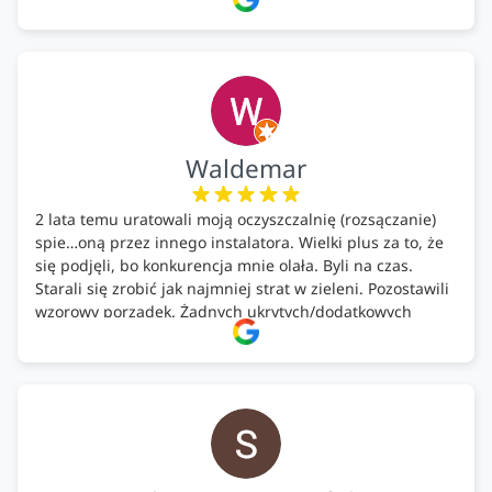
całość została wykonana zgodnie z terminem i
ustaleniami. Z czystym sumieniem polecamy Alfa Tech
każdemu, kto szuka solidnego partnera w zakresie
ekologicznych rozwiązań!🍀
Waldemar
2 lata temu uratowali moją oczyszczalnię (rozsączanie)
spie…oną przez innego instalatora. Wielki plus za to, że
się podjęli, bo konkurencja mnie olała. Byli na czas.
Starali się zrobić jak najmniej strat w zieleni. Pozostawili
wzorowy porządek. Żadnych ukrytych/dodatkowych
kosztów. Zaskoczenie. Kontakt bardzo OK. Obsługa
pomontażowa również OK. A ich środki do oczyszczalni –
MEGA.
Polecam!