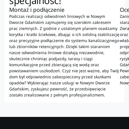
specjalność!
Montaż i podłączenie
Oce
Podczas realizacji odwodnień liniowych w Nowym
Zani
Dworze Gdańskim zajmujemy się szerokim zakresem
star
prac ziemnych. Z godnie z ustalonym planem osadzamy
Zwra
korytka i kratki ściekowe, dbając o ich solidną stabilizację
oraz
oraz precyzyjne podłączenie do systemu kanalizacyjnego
właś
lub zbiorników retencyjnych. Dzięki takim staraniom
proj
nasze odwodnienia liniowe działają niezawodnie,
odpr
skutecznie chroniąc podjazdy, tarasy i ciągi
ryzy
komunikacyjne przed zbierającą się wodą oraz
Gdań
powstawaniem uszkodzeń. Czyż nie jest ważne, aby Twój
Pewn
dom był odpowiednio zabezpieczony przed skutkami
zabe
opadów? Wybierając nasze usługi w Nowym Dworze
Nowy
Gdańskim, zyskujesz pewność, że przedsięwzięcie
zostało zrealizowane z pełnym profesjonalizmem.