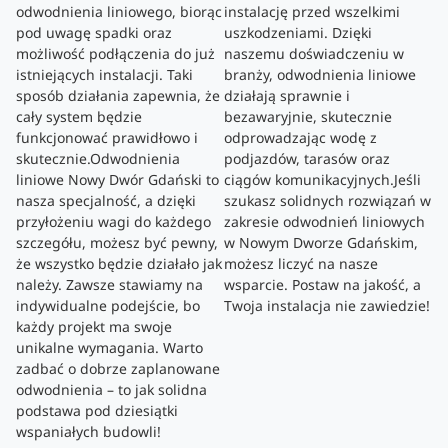
odwodnienia liniowego, biorąc
instalację przed wszelkimi
pod uwagę spadki oraz
uszkodzeniami. Dzięki
możliwość podłączenia do już
naszemu doświadczeniu w
istniejących instalacji. Taki
branży, odwodnienia liniowe
sposób działania zapewnia, że
działają sprawnie i
cały system będzie
bezawaryjnie, skutecznie
funkcjonować prawidłowo i
odprowadzając wodę z
skutecznie.Odwodnienia
podjazdów, tarasów oraz
liniowe Nowy Dwór Gdański to
ciągów komunikacyjnych.Jeśli
nasza specjalność, a dzięki
szukasz solidnych rozwiązań w
przyłożeniu wagi do każdego
zakresie odwodnień liniowych
szczegółu, możesz być pewny,
w Nowym Dworze Gdańskim,
że wszystko będzie działało jak
możesz liczyć na nasze
należy. Zawsze stawiamy na
wsparcie. Postaw na jakość, a
indywidualne podejście, bo
Twoja instalacja nie zawiedzie!
każdy projekt ma swoje
unikalne wymagania. Warto
zadbać o dobrze zaplanowane
odwodnienia – to jak solidna
podstawa pod dziesiątki
wspaniałych budowli!