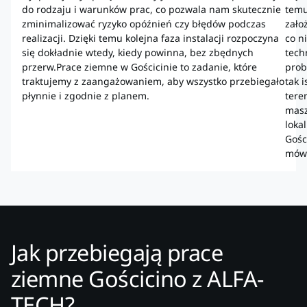
do rodzaju i warunków prac, co pozwala nam skutecznie
temu
zminimalizować ryzyko opóźnień czy błędów podczas
zało
realizacji. Dzięki temu kolejna faza instalacji rozpoczyna
co n
się dokładnie wtedy, kiedy powinna, bez zbędnych
tech
przerw.Prace ziemne w Gościcinie to zadanie, które
prob
traktujemy z zaangażowaniem, aby wszystko przebiegało
tak 
płynnie i zgodnie z planem.
tere
masz
loka
Gośc
mówi
Jak przebiegają prace
ziemne Gościcino z ALFA-
TECH?