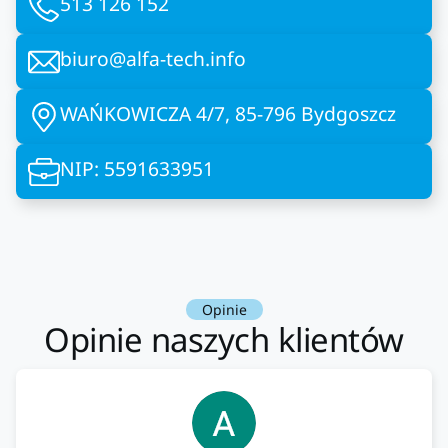
513 126 152
biuro@alfa-tech.info
WAŃKOWICZA 4/7, 85-796 Bydgoszcz
NIP: 5591633951
Opinie
Opinie naszych klientów