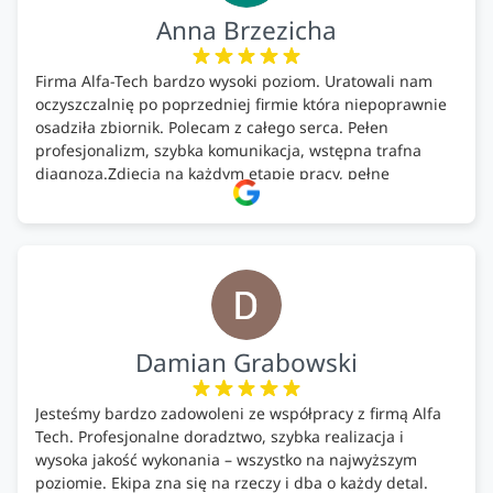
Anna Brzezicha
Firma Alfa-Tech bardzo wysoki poziom. Uratowali nam
oczyszczalnię po poprzedniej firmie która niepoprawnie
osadziła zbiornik. Polecam z całego serca. Pełen
profesjonalizm, szybka komunikacja, wstępna trafna
diagnoza.Zdjęcia na każdym etapie pracy, pełne
doradztwo.Dobrze wyszkoleni i znający się na rzeczy.
Podsumowując ekipa na wysokim poziomie, rzetelna.
Bardzo dobre wykonanie pracy i zachowanie czystości.
Firma godna polecenia .
Damian Grabowski
Jesteśmy bardzo zadowoleni ze współpracy z firmą Alfa
Tech. Profesjonalne doradztwo, szybka realizacja i
wysoka jakość wykonania – wszystko na najwyższym
poziomie. Ekipa zna się na rzeczy i dba o każdy detal.