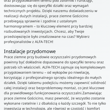
oraz przygotowaniem terenu pod zbiorniki i rurociągi,
dostosowując się do specyfiki działki oraz wymagań
technicznych projektu. Dzięki naszemu doświadczeniu w
realizacji dużych instalacji, prace ziemne Gościcino
przebiegają sprawnie i zgodnie z ustalonym
harmonogramem – to kluczowy element przy bardziej
rozbudowanych inwestycjach. Chcesz, aby Twoje
przedsięwzięcie było zrealizowane na czas? Wybierz
profesjonalistów z ALFA-TECH!
Instalacje przydomowe
Prace ziemne przy budowie oczyszczalni przydomowych
powinny być dokładnie dopasowane do specyfiki terenu oraz
potrzeb ich właścicieli. ALFA-TECH zajmuje się kompleksowym
przygotowaniem terenu – od wykopów po niwelację,
korzystając z profesjonalnego sprzętu idealnego do małych
działek. Dzięki takiemu podejściu możemy zapewnić solidność
całej instalacji oraz bezproblemowy montaż, co jest kluczowe
dla prawidłowego funkcjonowania oczyszczalni.Zamawiając
prace ziemne Gościcino, masz pewność, że wszystko zostanie
wykonane rzetelnie i z dbałością o każdy szczegół. To nie tylko
inwestycja w technologię, ale również w czystość i komfort