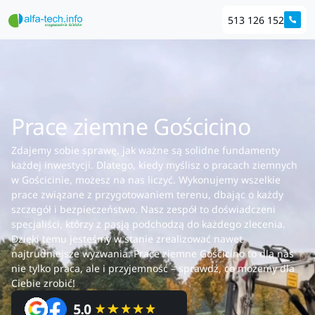
513 126 152
Prace ziemne Gościcino
Zdajemy sobie sprawę, jak ważne są solidne fundamenty
każdej inwestycji. Dlatego, kiedy myślisz o pracach ziemnych
w Gościcinie, możesz na nas liczyć. Wykonujemy wszelkie
prace związane z przygotowaniem terenu, dbając o każdy
szczegół i bezpieczeństwo. Nasz zespół to doświadczeni
specjaliści, którzy z pasją podchodzą do każdego zlecenia.
Dzięki temu jesteśmy w stanie zrealizować nawet
najtrudniejsze wyzwania. Prace ziemne Gościcino to dla nas
nie tylko praca, ale i przyjemność – sprawdź, co możemy dla
Ciebie zrobić!