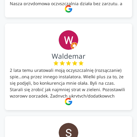
Nasza przydomowa oczyszczalnia działa bez zarzutu, a
całość została wykonana zgodnie z terminem i
ustaleniami. Z czystym sumieniem polecamy Alfa Tech
każdemu, kto szuka solidnego partnera w zakresie
ekologicznych rozwiązań!🍀
Waldemar
2 lata temu uratowali moją oczyszczalnię (rozsączanie)
spie…oną przez innego instalatora. Wielki plus za to, że
się podjęli, bo konkurencja mnie olała. Byli na czas.
Starali się zrobić jak najmniej strat w zieleni. Pozostawili
wzorowy porządek. Żadnych ukrytych/dodatkowych
kosztów. Zaskoczenie. Kontakt bardzo OK. Obsługa
pomontażowa również OK. A ich środki do oczyszczalni –
MEGA.
Polecam!