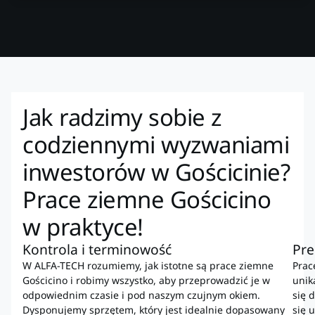
Jak radzimy sobie z
codziennymi wyzwaniami
inwestorów w Gościcinie?
Prace ziemne Gościcino
w praktyce!
Kontrola i terminowość
Pre
W ALFA-TECH rozumiemy, jak istotne są prace ziemne
Prac
Gościcino i robimy wszystko, aby przeprowadzić je w
unik
odpowiednim czasie i pod naszym czujnym okiem.
się 
Dysponujemy sprzętem, który jest idealnie dopasowany
się 