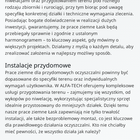
niwelacjami oraz przygotowaniem terenu pod różnego
rodzaju zbiorniki i rurociągi, przy tym biorąc pod uwagę
specyfikę konkretnej działki i techniczne wymagania zlecenia.
Posiadając bogate doświadczenie w realizacji dużych
inwestycji, gwarantujemy, że prace ziemne Łask będą
przebiegały sprawnie i zgodnie z ustalonym
harmonogramem – to kluczowy aspekt, gdy mówimy o
większych projektach. Działamy z myślą o każdym detalu, aby
zrealizować założenia w najlepszy możliwy sposób.
Instalacje przydomowe
Prace ziemne dla przydomowych oczyszczalni powinny być
dopasowane do specyfiki terenu oraz indywidualnych
wymagań użytkownika. W ALFA-TECH oferujemy kompleksowe
usługi przygotowania terenu – zajmujemy się wszystkim, od
wykopów po niwelację, wykorzystując specjalistyczny sprzęt
idealnie przystosowany do mniejszych działek. Dzięki temu
nasze prace ziemne Łask zapewniają nie tylko trwałość
instalacji, ale także bezproblemowy montaż, co jest kluczowe
dla prawidłowego działania oczyszczalni. Kto nie chciałby
mieć pewności, że wszystko działa jak należy?