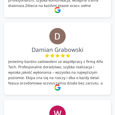
profesjonalizm, szybka komunikacja, wstępna trafna
diagnoza.Zdjęcia na każdym etapie pracy, pełne
doradztwo.Dobrze wyszkoleni i znający się na rzeczy.
Podsumowując ekipa na wysokim poziomie, rzetelna.
Bardzo dobre wykonanie pracy i zachowanie czystości.
Firma godna polecenia .
Damian Grabowski
Jesteśmy bardzo zadowoleni ze współpracy z firmą Alfa
Tech. Profesjonalne doradztwo, szybka realizacja i
wysoka jakość wykonania – wszystko na najwyższym
poziomie. Ekipa zna się na rzeczy i dba o każdy detal.
Nasza przydomowa oczyszczalnia działa bez zarzutu, a
całość została wykonana zgodnie z terminem i
ustaleniami. Z czystym sumieniem polecamy Alfa Tech
każdemu, kto szuka solidnego partnera w zakresie
ekologicznych rozwiązań!🍀