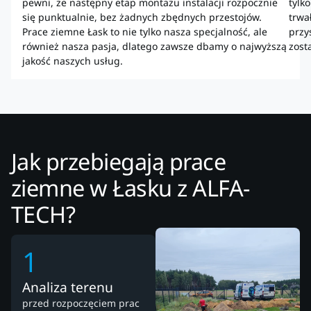
pewni, że następny etap montażu instalacji rozpocznie
tylk
się punktualnie, bez żadnych zbędnych przestojów.
trwa
Prace ziemne Łask to nie tylko nasza specjalność, ale
przy
również nasza pasja, dlatego zawsze dbamy o najwyższą
zost
jakość naszych usług.
Jak przebiegają prace
ziemne w Łasku z ALFA-
TECH?
1
Analiza terenu
przed rozpoczęciem prac