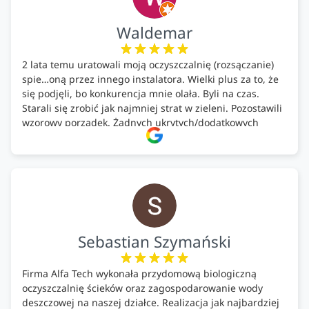
Waldemar
2 lata temu uratowali moją oczyszczalnię (rozsączanie)
spie…oną przez innego instalatora. Wielki plus za to, że
się podjęli, bo konkurencja mnie olała. Byli na czas.
Starali się zrobić jak najmniej strat w zieleni. Pozostawili
wzorowy porządek. Żadnych ukrytych/dodatkowych
kosztów. Zaskoczenie. Kontakt bardzo OK. Obsługa
pomontażowa również OK. A ich środki do oczyszczalni –
MEGA.
Polecam!
Sebastian Szymański
Firma Alfa Tech wykonała przydomową biologiczną
oczyszczalnię ścieków oraz zagospodarowanie wody
deszczowej na naszej działce. Realizacja jak najbardziej