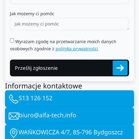
Jak możemy ci pomóc
Wyrażam zgodę na przetwarzanie moich danych
osobowych zgodnie z
polityką prywatności
Prześlij zgłoszenie
Informacje kontaktowe
513 126 152
biuro@alfa-tech.info
WAŃKOWICZA 4/7, 85-796 Bydgoszcz