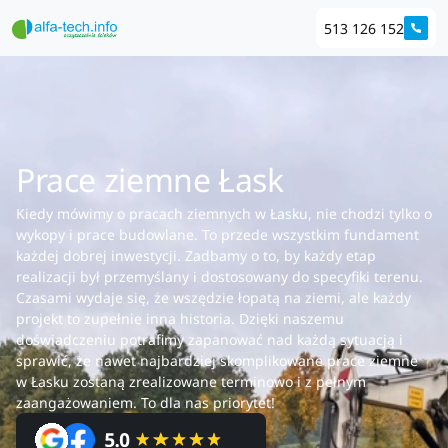
513 126 152
Prace ziemne Łask
Kiedy mówimy o pracach ziemnych w Łasku, nie chodzi tylko o
wykopy i prace budowlane. To przede wszystkim fundament
każdej dobrej inwestycji. Zadbamy o to, by każdy etap
realizacji był przemyślany i dostosowany do specyfiki terenu.
Czasami wydaje się, że wszędzie łopatą na ziemi, ale każdy
projekt to zupełnie inna historia. Dzięki naszemu
doświadczeniu potrafimy zapanować nad każdą sytuacją i
sprawić, że nawet najbardziej skomplikowane prace ziemne
w Łasku zostaną zrealizowane terminowo i z pełnym
zaangażowaniem. To dla nas priorytet!