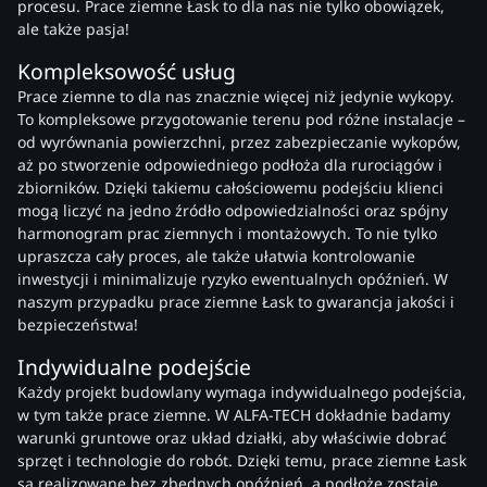
procesu. Prace ziemne Łask to dla nas nie tylko obowiązek,
ale także pasja!
Kompleksowość usług
Prace ziemne to dla nas znacznie więcej niż jedynie wykopy.
To kompleksowe przygotowanie terenu pod różne instalacje –
od wyrównania powierzchni, przez zabezpieczanie wykopów,
aż po stworzenie odpowiedniego podłoża dla rurociągów i
zbiorników. Dzięki takiemu całościowemu podejściu klienci
mogą liczyć na jedno źródło odpowiedzialności oraz spójny
harmonogram prac ziemnych i montażowych. To nie tylko
upraszcza cały proces, ale także ułatwia kontrolowanie
inwestycji i minimalizuje ryzyko ewentualnych opóźnień. W
naszym przypadku prace ziemne Łask to gwarancja jakości i
bezpieczeństwa!
Indywidualne podejście
Każdy projekt budowlany wymaga indywidualnego podejścia,
w tym także prace ziemne. W ALFA-TECH dokładnie badamy
warunki gruntowe oraz układ działki, aby właściwie dobrać
sprzęt i technologie do robót. Dzięki temu, prace ziemne Łask
są realizowane bez zbędnych opóźnień, a podłoże zostaje