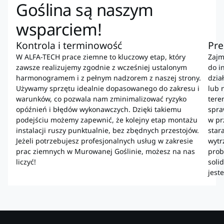
Goślina są naszym
wsparciem!
Kontrola i terminowość
Pre
W ALFA-TECH prace ziemne to kluczowy etap, który
Zajm
zawsze realizujemy zgodnie z wcześniej ustalonym
do i
harmonogramem i z pełnym nadzorem z naszej strony.
dzia
Używamy sprzętu idealnie dopasowanego do zakresu i
lub 
warunków, co pozwala nam zminimalizować ryzyko
tere
opóźnień i błędów wykonawczych. Dzięki takiemu
spra
podejściu możemy zapewnić, że kolejny etap montażu
w pr
instalacji ruszy punktualnie, bez zbędnych przestojów.
star
Jeżeli potrzebujesz profesjonalnych usług w zakresie
wytr
prac ziemnych w Murowanej Goślinie, możesz na nas
prob
liczyć!
soli
jest