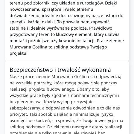
terenu pod zbiorniki czy układanie rurociągów. Dzięki
nowoczesnemu sprzętowi i wieloletniemu
doświadczeniu, idealnie dostosowujemy nasze usługi do
specyfiki każdej działki. To pozwala nam zapewnić
stabilne i idealnie wyrównane podłoże. Prawidłowo
przygotowany teren to kluczowy element, który ułatwia
montaż i późniejsze użytkowanie instalacji. Prace ziemne
Murowana Goślina to solidna podstawa Twojego
projektu!
Bezpieczeństwo i trwałość wykonania
Nasze prace ziemne Murowana Goślina są odpowiedzią
na wszelkie potrzeby, które mogą pojawić się podczas
realizacji projektu budowlanego. Dbamy o to, aby
wszystkie prace były zgodne z normami technicznymi i
bezpieczeństwa. Każdy wykop precyzyjnie
zabezpieczamy, a odpowiednie odwodnienie to dla nas
priorytet. Taki sposób działania minimalizuje ryzyko
osunięć i uszkodzeń, co sprawia, że Twoja inwestycja ma
solidną podstawę. Dzięki temu następne etapy realizacji
przebiegają nie tylko sprawnie, ale również bez