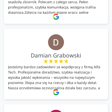
osadziła zbiornik. Polecam z całego serca. Pełen
profesjonalizm, szybka komunikacja, wstępna trafna
diagnoza.Zdjęcia na każdym etapie pracy, pełne
doradztwo.Dobrze wyszkoleni i znający się na rzeczy.
Podsumowując ekipa na wysokim poziomie, rzetelna.
Bardzo dobre wykonanie pracy i zachowanie czystości.
Firma godna polecenia .
Damian Grabowski
Jesteśmy bardzo zadowoleni ze współpracy z firmą Alfa
Tech. Profesjonalne doradztwo, szybka realizacja i
wysoka jakość wykonania – wszystko na najwyższym
poziomie. Ekipa zna się na rzeczy i dba o każdy detal.
Nasza przydomowa oczyszczalnia działa bez zarzutu, a
całość została wykonana zgodnie z terminem i
ustaleniami. Z czystym sumieniem polecamy Alfa Tech
każdemu, kto szuka solidnego partnera w zakresie
ekologicznych rozwiązań!🍀