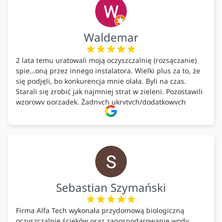
Waldemar
2 lata temu uratowali moją oczyszczalnię (rozsączanie)
spie…oną przez innego instalatora. Wielki plus za to, że
się podjęli, bo konkurencja mnie olała. Byli na czas.
Starali się zrobić jak najmniej strat w zieleni. Pozostawili
wzorowy porządek. Żadnych ukrytych/dodatkowych
kosztów. Zaskoczenie. Kontakt bardzo OK. Obsługa
pomontażowa również OK. A ich środki do oczyszczalni –
MEGA.
Polecam!
Sebastian Szymański
Firma Alfa Tech wykonała przydomową biologiczną
oczyszczalnię ścieków oraz zagospodarowanie wody