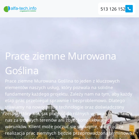
513 126 152
Prace ziemne Murowana
Goślina
Prace ziemne Murowana Goślina to jeden z kluczowych
elementów naszych usług, który pozwala na solidne
fundamenty każdego projektu. Zależy nam na tym, aby każdy
etap prac przebiegał sprawnie i bezproblemowo. Dlatego
stawiamy na nowoczesne technologie oraz doświadczony
zespół, który wie, jak podejść do różnych wyzwań. Nie ma dla
nas za trudnych terenów ani zbyt skomplikowanych
warunków. Klient może poczuć się spokojnie, wiedząc, że
realizacja prac ziemnych będzie przeprowadzona terminowo i