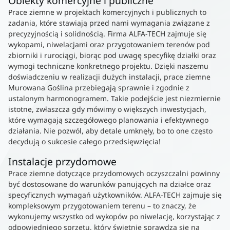
Obiekty komercyjne i publiczne
Prace ziemne w projektach komercyjnych i publicznych to
zadania, które stawiają przed nami wymagania związane z
precyzyjnością i solidnością. Firma ALFA-TECH zajmuje się
wykopami, niwelacjami oraz przygotowaniem terenów pod
zbiorniki i rurociągi, biorąc pod uwagę specyfikę działki oraz
wymogi techniczne konkretnego projektu. Dzięki naszemu
doświadczeniu w realizacji dużych instalacji, prace ziemne
Murowana Goślina przebiegają sprawnie i zgodnie z
ustalonym harmonogramem. Takie podejście jest niezmiernie
istotne, zwłaszcza gdy mówimy o większych inwestycjach,
które wymagają szczegółowego planowania i efektywnego
działania. Nie pozwól, aby detale umknęły, bo to one często
decydują o sukcesie całego przedsięwzięcia!
Instalacje przydomowe
Prace ziemne dotyczące przydomowych oczyszczalni powinny
być dostosowane do warunków panujących na działce oraz
specyficznych wymagań użytkowników. ALFA-TECH zajmuje się
kompleksowym przygotowaniem terenu – to znaczy, że
wykonujemy wszystko od wykopów po niwelację, korzystając z
odpowiedniego sprzętu, który świetnie sprawdza się na