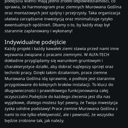
podejściu klienci mają jedno źródło odpowiedzialności, co
sprawia, że harmonogram prac ziemnych Murowana Goślina
oraz montażowych jest spójny i przejrzysty. Taka organizacja
ułatwia zarządzanie inwestycją oraz minimalizuje ryzyko
ewentualnych opóźnień. Dbamy o to, by każdy etap był
starannie zaplanowany i wykonany!
Indywidualne podejście
Każdy projekt i każdy kawałek ziemi stawia przed nami inne
wyzwania związane z pracami ziemnymi. W ALFA-TECH
dokładnie przyglądamy się warunkom gruntowym i
charakterystyce działki, aby dobrać najlepszy sprzęt oraz
techniki pracy. Dzięki takim działaniom, prace ziemne
Murowana Goślina idą sprawnie, a podłoże jest starannie
przygotowane do kolejnych kroków instalacji. To klucz do
długowieczności i prawidłowego funkcjonowania całej
oczyszczalni.Podejście do każdego zlecenia jest dla nas
wyjątkowe, dlatego możesz być pewny, że Twoja inwestycja
zyska solidne podstawy! Prace ziemne Murowana Goślina z
nami to nie tylko efektywność, ale i pewność, że wszystko
będzie zrobione tak, jak należy.