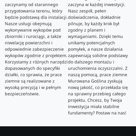
zaczynamy od starannego
zaczyna w każdej inwestycji.
przygotowania terenu, który
Nasz zespół, pełen
będzie podstawą dla instalacji.
doświadczenia, dokładnie
Nasze usługi obejmują
pilnuje, by każdy krok był
wykonywanie wykopów pod
zgodny z planem i
zbiorniki i rurociągi, a także
wymaganiami. Dzięki temu
niwelację powierzchni i
unikamy potencjalnych
odpowiednie zabezpieczenie
pomyłek, a nasze działania
wykopów zgodnie z projektem.
zapewniają solidne podstawy
Korzystamy z różnych narzędzi
do dalszego montażu i
dopasowanych do specyfiki
uruchomienia oczyszczalni. Z
działki, co sprawia, że prace
naszą pomocą, prace ziemne
ziemne są realizowane z
Murowana Goślina zyskują
wysoką precyzją i w pełnym
nową jakość, co przekłada się
bezpieczeństwie.
na sprawny przebieg całego
projektu. Chcesz, by Twoja
inwestycja miała stabilne
fundamenty? Postaw na nas!