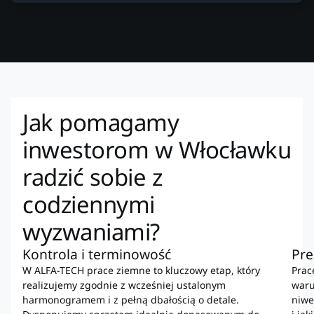
Jak pomagamy
inwestorom w Włocławku
radzić sobie z
codziennymi
wyzwaniami?
Kontrola i terminowość
Pre
W ALFA-TECH prace ziemne to kluczowy etap, który
Prac
realizujemy zgodnie z wcześniej ustalonym
waru
harmonogramem i z pełną dbałością o detale.
niwe