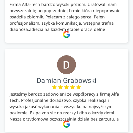
Firma Alfa-Tech bardzo wysoki poziom. Uratowali nam
oczyszczalnię po poprzedniej firmie która niepoprawnie
osadziła zbiornik. Polecam z całego serca. Pełen
profesjonalizm, szybka komunikacja, wstępna trafna
diagnoza.Zdjęcia na każdym etapie pracy, pełne
doradztwo.Dobrze wyszkoleni i znający się na rzeczy.
Podsumowując ekipa na wysokim poziomie, rzetelna.
Bardzo dobre wykonanie pracy i zachowanie czystości.
Firma godna polecenia .
Damian Grabowski
Jesteśmy bardzo zadowoleni ze współpracy z firmą Alfa
Tech. Profesjonalne doradztwo, szybka realizacja i
wysoka jakość wykonania – wszystko na najwyższym
poziomie. Ekipa zna się na rzeczy i dba o każdy detal.
Nasza przydomowa oczyszczalnia działa bez zarzutu, a
całość została wykonana zgodnie z terminem i
ustaleniami. Z czystym sumieniem polecamy Alfa Tech