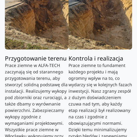
Przygotowanie terenu
Kontrola i realizacja
Prace ziemne w ALFA-TECH
Prace ziemne to fundament
zaczynają się od starannego
każdego projektu i mają
przygotowania terenu, aby
ogromny wpływ na to, co
stworzyć solidną podstawę dla
wydarzy się w kolejnych fazach
instalacji. Realizujemy wykopy
inwestycji. Nasz zgrany zespół
pod zbiorniki oraz rurociągi, a
z dużym doświadczeniem
także dbamy o wyrównanie
czuwa nad tym, aby każdy
powierzchni. Zabezpieczamy
etap realizacji był realizowany
wykopy zgodnie z
na czas i zgodnie z
wymaganiami projektowymi.
obowiązującymi normami.
Wszystkie prace ziemne w
Dzięki temu minimalizujemy
Włocławku wykonujemy przy
ryzyko błędów i zapewniamy