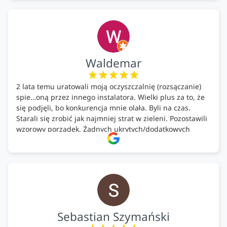
każdemu, kto szuka solidnego partnera w zakresie
ekologicznych rozwiązań!🍀
Waldemar
2 lata temu uratowali moją oczyszczalnię (rozsączanie)
spie…oną przez innego instalatora. Wielki plus za to, że
się podjęli, bo konkurencja mnie olała. Byli na czas.
Starali się zrobić jak najmniej strat w zieleni. Pozostawili
wzorowy porządek. Żadnych ukrytych/dodatkowych
kosztów. Zaskoczenie. Kontakt bardzo OK. Obsługa
pomontażowa również OK. A ich środki do oczyszczalni –
MEGA.
Polecam!
Sebastian Szymański