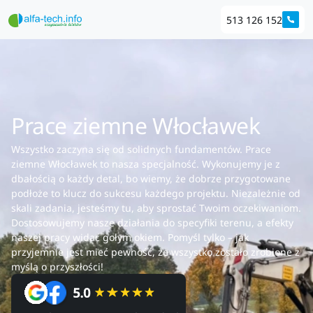
513 126 152
Prace ziemne Włocławek
Wszystko zaczyna się od solidnych fundamentów. Prace
ziemne Włocławek to nasza specjalność. Wykonujemy je z
dbałością o każdy detal, bo wiemy, że dobrze przygotowane
podłoże to klucz do sukcesu każdego projektu. Niezależnie od
skali zadania, jesteśmy tu, aby sprostać Twoim oczekiwaniom.
Dostosowujemy nasze działania do specyfiki terenu, a efekty
naszej pracy widać gołym okiem. Pomyśl tylko – jak
przyjemnie jest mieć pewność, że wszystko zostało zrobione z
myślą o przyszłości!