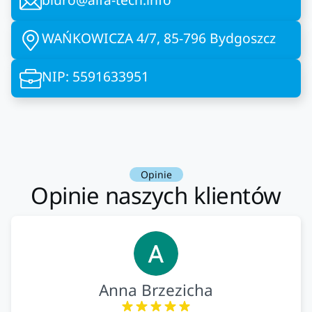
WAŃKOWICZA 4/7, 85-796 Bydgoszcz
NIP: 5591633951
Opinie
Opinie naszych klientów
Anna Brzezicha