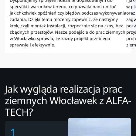
Dysponujemy sprzętem idealnie dopasowanym do
i ja
specyfiki i warunków terenu, co pozwala nam unikać
w pl
jakichkolwiek opóźnień czy błędów podczas wykonywania
oraz
zadania. Dzięki temu możemy zapewnić, że następny
zagw
krok, czyli montaż instalacji, rozpocznie się na czas, bez
pozw
zbędnych przestojów. Nasze podejście do prac ziemnych
przy
w Włocławku sprawia, że każdy projekt przebiega
prof
sprawnie i efektywnie.
ziem
Jak wygląda realizacja prac
ziemnych Włocławek z ALFA-
TECH?
1