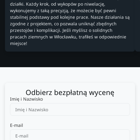
działki. Każdy krok, od wykopów po niwelację,
wykonujemy z taką precyzją, że możecie być pewni
stabilnej podstawy pod kolejne prace. Nasze działania są
zgodne z projektem, co pozwala uniknąć zbędnych
przestojów i komplikacji. Jeśli myślisz o solidnych
pracach ziemnych w Włocławku, trafiłeś w odpowiednie
miejsce!
Odbierz bezpłatną wycenę
Imię i Nazwisko
E-mail