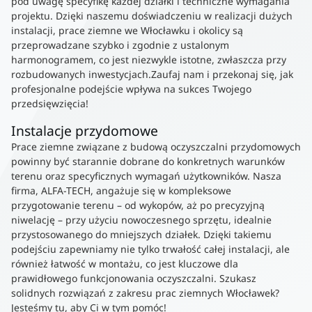
pod uwagę specyfikę każdej działki i techniczne wymagania
projektu. Dzięki naszemu doświadczeniu w realizacji dużych
instalacji, prace ziemne we Włocławku i okolicy są
przeprowadzane szybko i zgodnie z ustalonym
harmonogramem, co jest niezwykle istotne, zwłaszcza przy
rozbudowanych inwestycjach.Zaufaj nam i przekonaj się, jak
profesjonalne podejście wpływa na sukces Twojego
przedsięwzięcia!
Instalacje przydomowe
Prace ziemne związane z budową oczyszczalni przydomowych
powinny być starannie dobrane do konkretnych warunków
terenu oraz specyficznych wymagań użytkowników. Nasza
firma, ALFA-TECH, angażuje się w kompleksowe
przygotowanie terenu – od wykopów, aż po precyzyjną
niwelację – przy użyciu nowoczesnego sprzętu, idealnie
przystosowanego do mniejszych działek. Dzięki takiemu
podejściu zapewniamy nie tylko trwałość całej instalacji, ale
również łatwość w montażu, co jest kluczowe dla
prawidłowego funkcjonowania oczyszczalni. Szukasz
solidnych rozwiązań z zakresu prac ziemnych Włocławek?
Jesteśmy tu, aby Ci w tym pomóc!