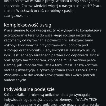
bezpieczeństwo w trakcie pracy. W końcu każdy szczegół ma
znaczenie! Chcesz wiedzieć więcej o naszych usługach? Prace
ziemne Włocławek to coś, co robimy z pasją i
zaangażowaniem.
Kompleksowość usług
Prace ziemne to coś więcej niż tylko wykopy – to kompleksowe
przygotowanie terenu do wszelkiego rodzaju instalacji.
Zaczynamy od wyrównania powierzchni, zabezpieczamy
wykopy i kończymy na przygotowywaniu podłoża pod
rurociągi oraz zbiorniki. Kiedy korzystasz z naszych usług,
zyskujesz jednego zaufanego partnera do odpowiedzialności
oraz spójny harmonogram, który obejmuje zarówno prace
ziemne, jak i montażowe. Dzięki temu masz lepszą kontrolę
nad całą inwestycją, a ryzyko opóźnień znika. Prace ziemne
Włocławek – to doskonałe rozwiązanie dla Twoich potrzeb
budowlanych!
Indywidualne podejście
Każda działka i projekt są unikalne, dlatego wymagają
indywidualnego podejścia do prac ziemnych. W ALFA-TECH
dokładnie badajemy warunki gruntowe oraz charakterystykę