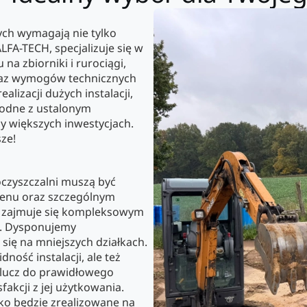
ych wymagają nie tylko
ALFA-TECH, specjalizuje się w
a zbiorniki i rurociągi,
oraz wymogów technicznych
lizacji dużych instalacji,
godne z ustalonym
 większych inwestycjach.
ze!
czyszczalni muszą być
renu oraz szczególnym
 zajmuje się kompleksowym
ę. Dysponujemy
się na mniejszych działkach.
ność instalacji, ale też
klucz do prawidłowego
akcji z jej użytkowania.
o będzie zrealizowane na