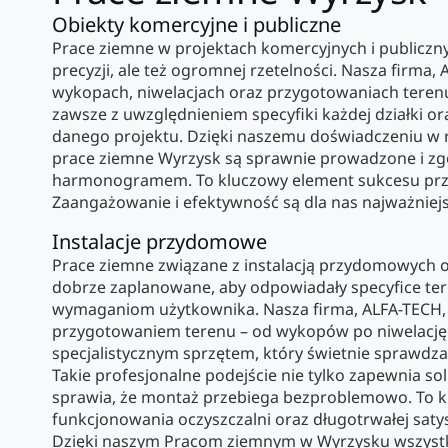
Obiekty komercyjne i publiczne
Prace ziemne w projektach komercyjnych i publiczn
precyzji, ale też ogromnej rzetelności. Nasza firma, 
wykopach, niwelacjach oraz przygotowaniach terenu n
zawsze z uwzględnieniem specyfiki każdej działki 
danego projektu. Dzięki naszemu doświadczeniu w rea
prace ziemne Wyrzysk są sprawnie prowadzone i z
harmonogramem. To kluczowy element sukcesu przy
Zaangażowanie i efektywność są dla nas najważniejs
Instalacje przydomowe
Prace ziemne związane z instalacją przydomowych o
dobrze zaplanowane, aby odpowiadały specyfice te
wymaganiom użytkownika. Nasza firma, ALFA-TECH,
przygotowaniem terenu – od wykopów po niwelacj
specjalistycznym sprzętem, który świetnie sprawdza 
Takie profesjonalne podejście nie tylko zapewnia solid
sprawia, że montaż przebiega bezproblemowo. To 
funkcjonowania oczyszczalni oraz długotrwałej satysf
Dzięki naszym Pracom ziemnym w Wyrzysku wszystk