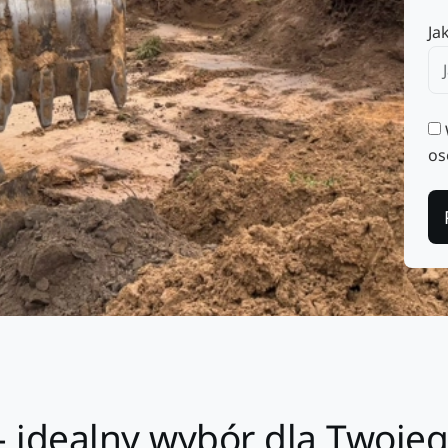
Ja
os
 idealny wybór dla Twojeg