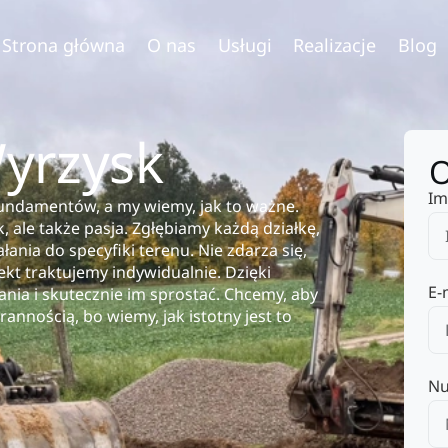
Strona główna
O nas
Usługi
Realizacje
Blog
yrzysk
O
Im
fundamentów, a my wiemy, jak to ważne.
, ale także pasja. Zgłębiamy każdą działkę,
ania do specyfiki terenu. Nie zdarza się,
kt traktujemy indywidualnie. Dzięki
E-
ia i skutecznie im sprostać. Chcemy, aby
annością, bo wiemy, jak istotny jest to
Nu