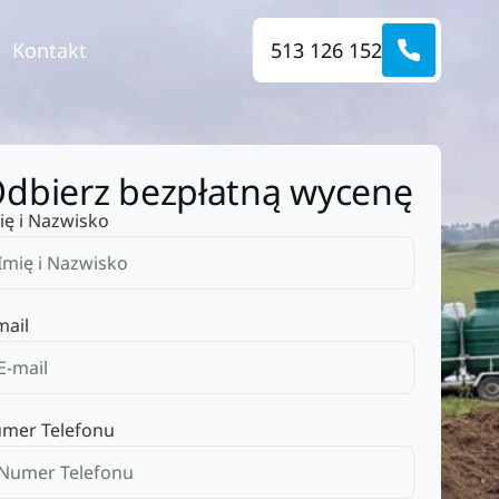
Kontakt
513 126 152
dbierz bezpłatną wycenę
ię i Nazwisko
mail
mer Telefonu