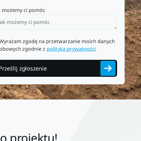
k możemy ci pomóc
Wyrażam zgodę na przetwarzanie moich danych
obowych zgodnie z
polityką prywatności
Prześlij zgłoszenie
o projektu!