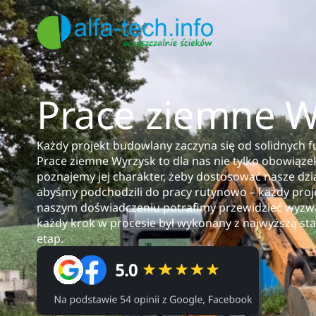
Prace ziemne W
Każdy projekt budowlany zaczyna się od solidnych 
Prace ziemne Wyrzysk to dla nas nie tylko obowiązek
poznajemy jej charakter, żeby dostosować nasze dział
abyśmy podchodzili do pracy rutynowo – każdy proje
naszym doświadczeniu potrafimy przewidzieć wyzwan
każdy krok w procesie był wykonany z najwyższą star
etap.