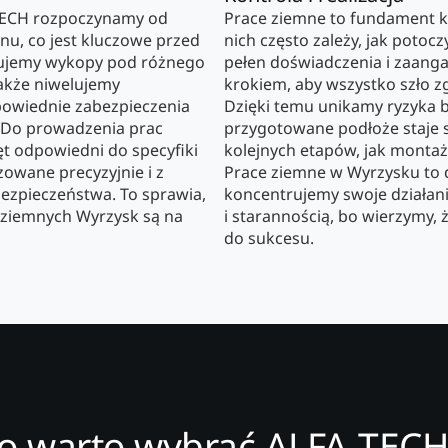
TECH rozpoczynamy od
Prace ziemne to fundament ka
u, co jest kluczowe przed
nich często zależy, jak potoczy
nujemy wykopy pod różnego
pełen doświadczenia i zaan
 także niwelujemy
krokiem, aby wszystko szło z
owiednie zabezpieczenia
Dzięki temu unikamy ryzyka 
 Do prowadzenia prac
przygotowane podłoże staje 
t odpowiedni do specyfiki
kolejnych etapów, jak montaż
izowane precyzyjnie i z
Prace ziemne w Wyrzysku to d
zpieczeństwa. To sprawia,
koncentrujemy swoje działani
c ziemnych Wyrzysk są na
i starannością, bo wierzymy, 
do sukcesu.
o warto wybrać ALFA-TECH