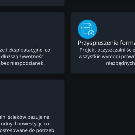
Przyspieszenie form
e i eksploatacyjne, co
Projekt oczyszczalni ś
i dłuższą żywotność
wszystkie wymogi prawne 
ę bez niespodzianek.
niezbędnych
alni ścieków bazuje na
rodnych inwestycji, co
dostosowane do potrzeb