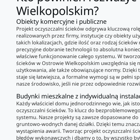
Wielkopolskim?
Obiekty komercyjne i publiczne
Projekt oczyszczalni ścieków odgrywa kluczową rolę
realizowanych przez firmy, instytucje czy obiekty uż
takich lokalizacjach, gdzie ilość oraz rodzaj ścieków
precyzyjne dobranie technologii to absolutna konie
właściwe funkcjonowanie całego systemu. W tworzo
ścieków w Ostrowie Wielkopolskim uwzględnia się ni
użytkowania, ale także obowiązujące normy. Dzięki 
staje się łatwiejsza, a formalne wymogi są w pełni sp
nasze środowisko, jeśli nie przez odpowiednie rozw
Budynki mieszkalne z indywidualną instala
Każdy właściciel domu jednorodzinnego wie, jak isto
oczyszczalni ścieków. To klucz do bezproblemowego
systemu. Nasze projekty są zawsze dopasowane do
gruntowo-wodnych danej działki. Dzięki temu znac
wystąpienia awarii. Tworząc projekt oczyszczalni ś
błędów wykonawczych i dbamy o to, by wszystko by