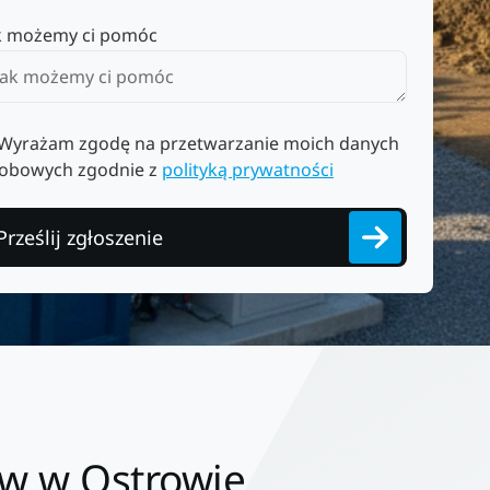
k możemy ci pomóc
Wyrażam zgodę na przetwarzanie moich danych
obowych zgodnie z
polityką prywatności
Prześlij zgłoszenie
ów w Ostrowie