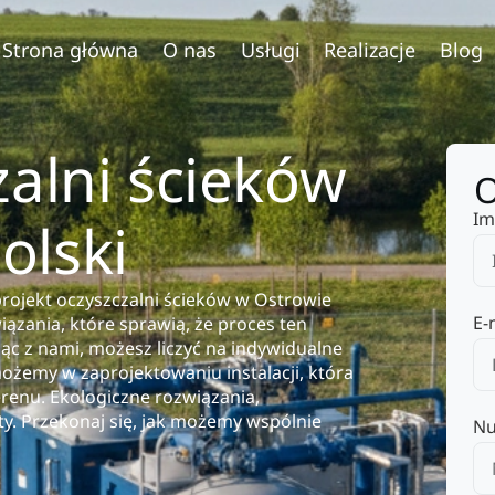
Strona główna
O nas
Usługi
Realizacje
Blog
zalni ścieków
O
Im
olski
rojekt oczyszczalni ścieków w Ostrowie
E-
zania, które sprawią, że proces ten
jąc z nami, możesz liczyć na indywidualne
ożemy w zaprojektowaniu instalacji, która
renu. Ekologiczne rozwiązania,
ty. Przekonaj się, jak możemy wspólnie
Nu