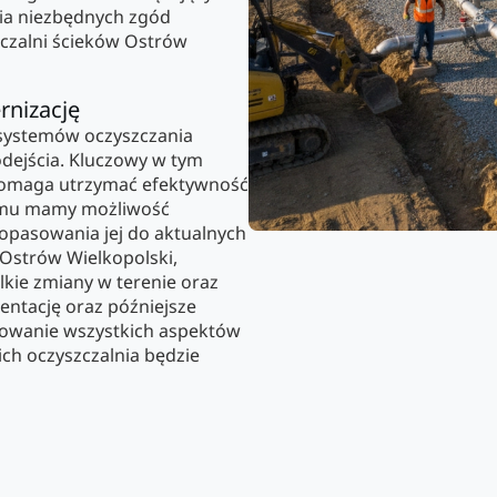
nia niezbędnych zgód
szczalni ścieków Ostrów
rnizację
 systemów oczyszczania
dejścia. Kluczowy w tym
y pomaga utrzymać efektywność
niemu mamy możliwość
dopasowania jej do aktualnych
 Ostrów Wielkopolski,
kie zmiany w terenie oraz
entację oraz późniejsze
owanie wszystkich aspektów
ich oczyszczalnia będzie