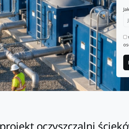
Ja
os
projekt oczyszczalni ściek