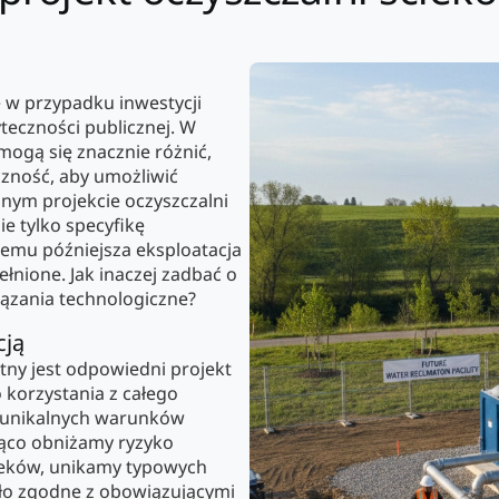
 w przypadku inwestycji
yteczności publicznej. W
 mogą się znacznie różnić,
czność, aby umożliwić
nym projekcie oczyszczalni
e tylko specyfikę
temu późniejsza eksploatacja
ełnione. Jak inaczej zadbać o
iązania technologiczne?
cją
tny jest odpowiedni projekt
 korzystania z całego
 unikalnych warunków
ząco obniżamy ryzyko
cieków, unikamy typowych
ło zgodne z obowiązującymi