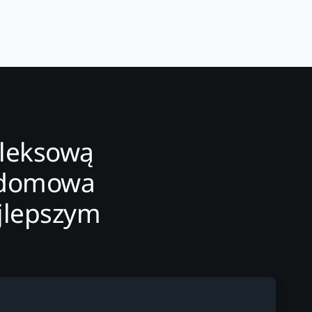
pleksową
ydomowa
ajlepszym