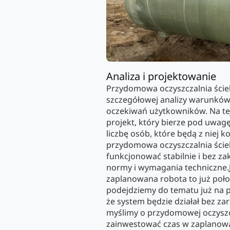
Analiza i projektowanie
Przydomowa oczyszczalnia ście
szczegółowej analizy warunkó
oczekiwań użytkowników. Na t
projekt, który bierze pod uwagę
liczbę osób, które będą z niej k
przydomowa oczyszczalnia ści
funkcjonować stabilnie i bez zak
normy i wymagania techniczne.J
zaplanowana robota to już poło
podejdziemy do tematu już na p
że system będzie działał bez zar
myślimy o przydomowej oczyszc
zainwestować czas w zaplanowan