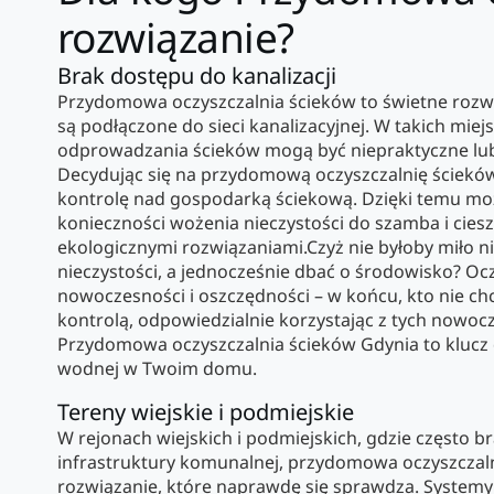
rozwiązanie?
Brak dostępu do kanalizacji
Przydomowa oczyszczalnia ścieków to świetne rozwi
są podłączone do sieci kanalizacyjnej. W takich mie
odprowadzania ścieków mogą być niepraktyczne lub
Decydując się na przydomową oczyszczalnię ścieków
kontrolę nad gospodarką ściekową. Dzięki temu m
konieczności wożenia nieczystości do szamba i cies
ekologicznymi rozwiązaniami.Czyż nie byłoby miło n
nieczystości, a jednocześnie dbać o środowisko? Ocz
nowoczesności i oszczędności – w końcu, kto nie ch
kontrolą, odpowiedzialnie korzystając z tych nowo
Przydomowa oczyszczalnia ścieków Gdynia to klucz 
wodnej w Twoim domu.
Tereny wiejskie i podmiejskie
W rejonach wiejskich i podmiejskich, gdzie często 
infrastruktury komunalnej, przydomowa oczyszczaln
rozwiązanie, które naprawdę się sprawdza. System