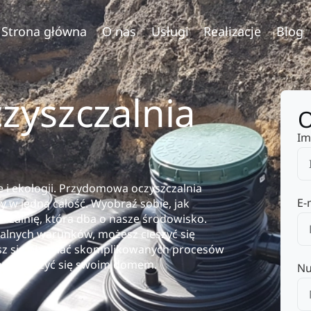
Strona główna
O nas
Usługi
Realizacje
Blog
yszczalnia
O
Im
 i ekologii. Przydomowa oczyszczalnia
E-
y w jedną całość. Wyobraź sobie, jak
szczalnię, która dba o nasze środowisko.
alnych warunków, możesz cieszyć się
isz się obawiać skomplikowanych procesów
yć i cieszyć się swoim domem.
Nu