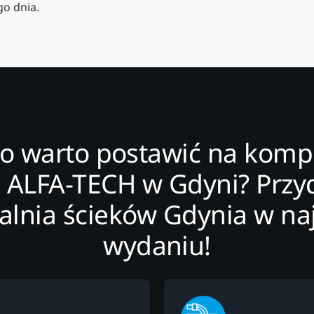
o dnia.
o warto postawić na kom
ę ALFA-TECH w Gdyni? Prz
alnia ścieków Gdynia w n
wydaniu!