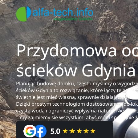
Przydomowa ocz
ścieków Gdynia
Planując budowę domku, często myślimy o wygodzie
ścieków Gdynia to rozwiązanie, które łączy te aspekt
świetnie jest mieć własną, sprawnie działającą oczy
Dzięki prostym technologiom dostosowanym do lok
czystą wodą i ograniczyć wpływ na naturę. Nie mus
– my zajmiemy się wszystkim, abyś mógł spokojnie ż