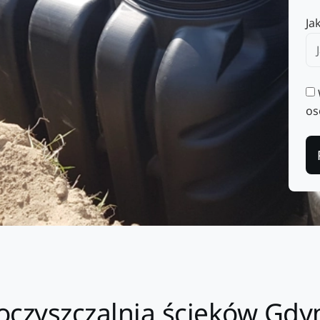
Ja
os
czyszczalnia ścieków Gdyn