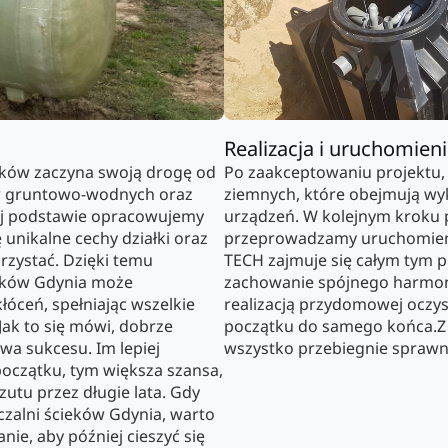
Realizacja i uruchomien
ków zaczyna swoją drogę od
Po zaakceptowaniu projektu,
w gruntowo-wodnych oraz
ziemnych, które obejmują w
ej podstawie opracowujemy
urządzeń. W kolejnym kroku p
 unikalne cechy działki oraz
przeprowadzamy uruchomienie 
orzystać. Dzięki temu
TECH zajmuje się całym tym 
eków Gdynia może
zachowanie spójnego harmono
łóceń, spełniając wszelkie
realizacją przydomowej oczys
ak to się mówi, dobrze
początku do samego końca.Z
wa sukcesu. Im lepiej
wszystko przebiegnie sprawni
oczątku, tym większa szansa,
zutu przez długie lata. Gdy
zalni ścieków Gdynia, warto
ie, aby później cieszyć się