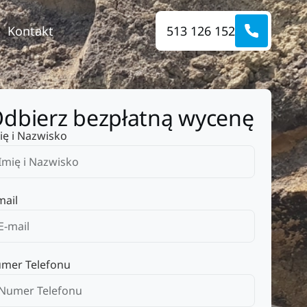
Kontakt
513 126 152
dbierz bezpłatną wycenę
ię i Nazwisko
mail
mer Telefonu