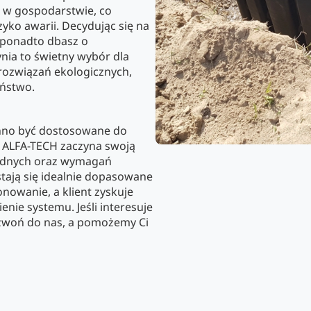
b w gospodarstwie, co
zyko awarii. Decydując się na
a ponadto dbasz o
ia to świetny wybór dla
 rozwiązań ekologicznych,
eństwo.
inno być dostosowane do
pół ALFA-TECH zaczyna swoją
odnych oraz wymagań
 stają się idealnie dopasowane
owanie, a klient zyskuje
ie systemu. Jeśli interesuje
zwoń do nas, a pomożemy Ci