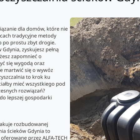
ązanie dla domów, które nie
jscach tradycyjne metody
 po prostu zbyt drogie.
 Gdynia, zyskujesz pełną
ożesz zapomnieć o
zyć się wygodą oraz
ie martwić się o wywóz
yszczalnia to krok ku
ciałby mieć wszystkiego pod
czesnych rozwiązań?
do lepszej gospodarki
brakuje rozbudowanej
ia ścieków Gdynia to
y oferowane przez ALFA-TECH