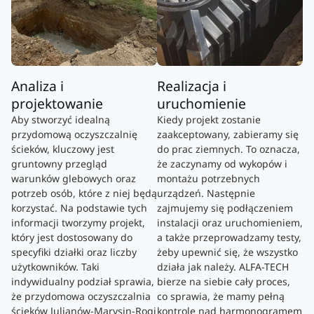
Analiza i
Realizacja i
projektowanie
uruchomienie
Aby stworzyć idealną
Kiedy projekt zostanie
przydomową oczyszczalnię
zaakceptowany, zabieramy się
ścieków, kluczowy jest
do prac ziemnych. To oznacza,
gruntowny przegląd
że zaczynamy od wykopów i
warunków glebowych oraz
montażu potrzebnych
potrzeb osób, które z niej będą
urządzeń. Następnie
korzystać. Na podstawie tych
zajmujemy się podłączeniem
informacji tworzymy projekt,
instalacji oraz uruchomieniem,
który jest dostosowany do
a także przeprowadzamy testy,
specyfiki działki oraz liczby
żeby upewnić się, że wszystko
użytkowników. Taki
działa jak należy. ALFA-TECH
indywidualny podział sprawia,
bierze na siebie cały proces,
że przydomowa oczyszczalnia
co sprawia, że mamy pełną
ścieków Julianów-Marysin-Rogi
kontrolę nad harmonogramem