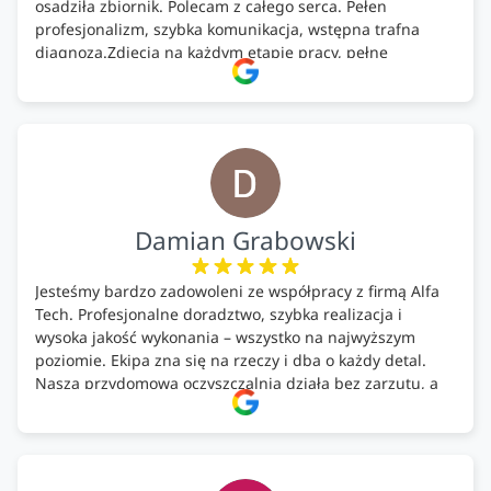
osadziła zbiornik. Polecam z całego serca. Pełen
profesjonalizm, szybka komunikacja, wstępna trafna
diagnoza.Zdjęcia na każdym etapie pracy, pełne
doradztwo.Dobrze wyszkoleni i znający się na rzeczy.
Podsumowując ekipa na wysokim poziomie, rzetelna.
Bardzo dobre wykonanie pracy i zachowanie czystości.
Firma godna polecenia .
Damian Grabowski
Jesteśmy bardzo zadowoleni ze współpracy z firmą Alfa
Tech. Profesjonalne doradztwo, szybka realizacja i
wysoka jakość wykonania – wszystko na najwyższym
poziomie. Ekipa zna się na rzeczy i dba o każdy detal.
Nasza przydomowa oczyszczalnia działa bez zarzutu, a
całość została wykonana zgodnie z terminem i
ustaleniami. Z czystym sumieniem polecamy Alfa Tech
każdemu, kto szuka solidnego partnera w zakresie
ekologicznych rozwiązań!🍀