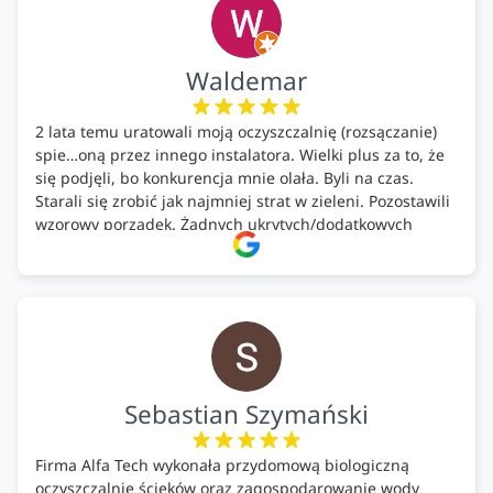
Waldemar
2 lata temu uratowali moją oczyszczalnię (rozsączanie)
spie…oną przez innego instalatora. Wielki plus za to, że
się podjęli, bo konkurencja mnie olała. Byli na czas.
Starali się zrobić jak najmniej strat w zieleni. Pozostawili
wzorowy porządek. Żadnych ukrytych/dodatkowych
kosztów. Zaskoczenie. Kontakt bardzo OK. Obsługa
pomontażowa również OK. A ich środki do oczyszczalni –
MEGA.
Polecam!
Sebastian Szymański
Firma Alfa Tech wykonała przydomową biologiczną
oczyszczalnię ścieków oraz zagospodarowanie wody