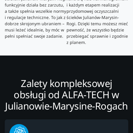
funkcyjnie działa bez zarzutu,
i każdym etapem realizacji
a także spełnia wszelkie normy
przydomowej oczyszczalni
i regulacje techniczne. To jak z
ścieków Julianów-Marysin-
dobrze skrojonym ubraniem –
Rogi. Dzięki temu możesz mieć
musi leżeć idealnie, by móc w
pewność, że wszystko będzie
pełni spełniać swoje zadanie.
przebiegać sprawnie i zgodnie
z planem.
Zalety kompleksowej
obsługi od ALFA-TECH w
Julianowie-Marysine-Rogach