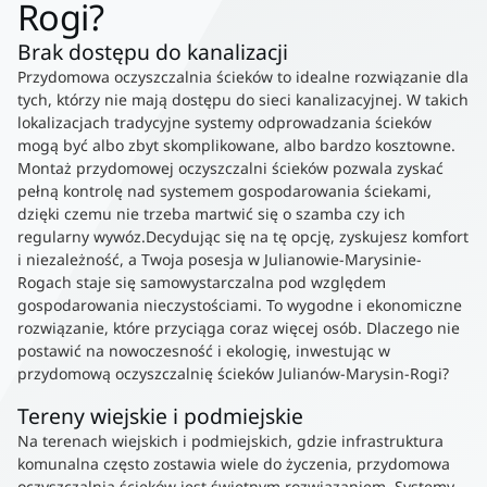
Rogi?
Brak dostępu do kanalizacji
Przydomowa oczyszczalnia ścieków to idealne rozwiązanie dla
tych, którzy nie mają dostępu do sieci kanalizacyjnej. W takich
lokalizacjach tradycyjne systemy odprowadzania ścieków
mogą być albo zbyt skomplikowane, albo bardzo kosztowne.
Montaż przydomowej oczyszczalni ścieków pozwala zyskać
pełną kontrolę nad systemem gospodarowania ściekami,
dzięki czemu nie trzeba martwić się o szamba czy ich
regularny wywóz.Decydując się na tę opcję, zyskujesz komfort
i niezależność, a Twoja posesja w Julianowie-Marysinie-
Rogach staje się samowystarczalna pod względem
gospodarowania nieczystościami. To wygodne i ekonomiczne
rozwiązanie, które przyciąga coraz więcej osób. Dlaczego nie
postawić na nowoczesność i ekologię, inwestując w
przydomową oczyszczalnię ścieków Julianów-Marysin-Rogi?
Tereny wiejskie i podmiejskie
Na terenach wiejskich i podmiejskich, gdzie infrastruktura
komunalna często zostawia wiele do życzenia, przydomowa
oczyszczalnia ścieków jest świetnym rozwiązaniem. Systemy