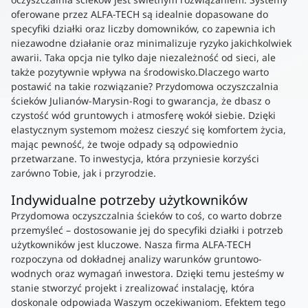
oferowane przez ALFA-TECH są idealnie dopasowane do
specyfiki działki oraz liczby domowników, co zapewnia ich
niezawodne działanie oraz minimalizuje ryzyko jakichkolwiek
awarii. Taka opcja nie tylko daje niezależność od sieci, ale
także pozytywnie wpływa na środowisko.Dlaczego warto
postawić na takie rozwiązanie? Przydomowa oczyszczalnia
ścieków Julianów-Marysin-Rogi to gwarancja, że dbasz o
czystość wód gruntowych i atmosferę wokół siebie. Dzięki
elastycznym systemom możesz cieszyć się komfortem życia,
mając pewność, że twoje odpady są odpowiednio
przetwarzane. To inwestycja, która przyniesie korzyści
zarówno Tobie, jak i przyrodzie.
Indywidualne potrzeby użytkowników
Przydomowa oczyszczalnia ścieków to coś, co warto dobrze
przemyśleć – dostosowanie jej do specyfiki działki i potrzeb
użytkowników jest kluczowe. Nasza firma ALFA-TECH
rozpoczyna od dokładnej analizy warunków gruntowo-
wodnych oraz wymagań inwestora. Dzięki temu jesteśmy w
stanie stworzyć projekt i zrealizować instalację, która
doskonale odpowiada Waszym oczekiwaniom. Efektem tego