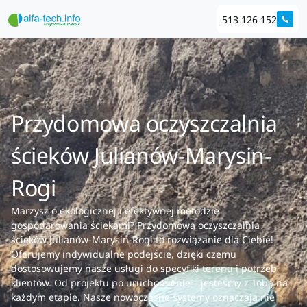
513 126 152
Przydomowa oczyszczalnia
ścieków Julianów-Marysin-
Rogi
Marzysz o ekologicznej i efektywnej metodzie
gospodarowania ściekami? Przydomowa oczyszczalnia
ścieków Julianów-Marysin-Rogi to rozwiązanie dla Ciebie!
Oferujemy indywidualne podejście, dzięki czemu
dostosowujemy nasze usługi do specyfiki terenu i potrzeb
klientów. Od projektu po uruchomienie – jesteśmy z Tobą na
każdym etapie. Nasze nowoczesne systemy oznaczają nie