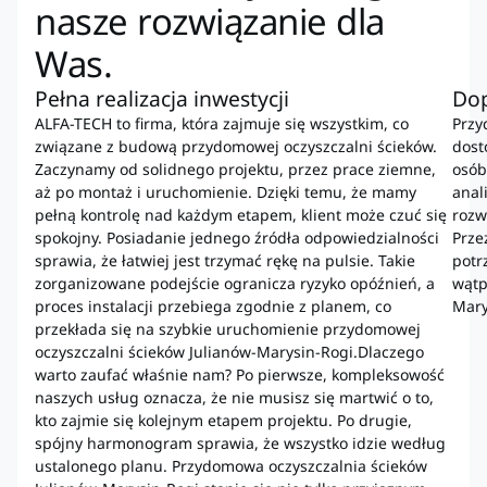
nasze rozwiązanie dla
Was.
Pełna realizacja inwestycji
Do
ALFA-TECH to firma, która zajmuje się wszystkim, co
Przy
związane z budową przydomowej oczyszczalni ścieków.
dost
Zaczynamy od solidnego projektu, przez prace ziemne,
osób
aż po montaż i uruchomienie. Dzięki temu, że mamy
anal
pełną kontrolę nad każdym etapem, klient może czuć się
rozw
spokojny. Posiadanie jednego źródła odpowiedzialności
Prze
sprawia, że łatwiej jest trzymać rękę na pulsie. Takie
potr
zorganizowane podejście ogranicza ryzyko opóźnień, a
wątp
proces instalacji przebiega zgodnie z planem, co
Mary
przekłada się na szybkie uruchomienie przydomowej
oczyszczalni ścieków Julianów-Marysin-Rogi.Dlaczego
warto zaufać właśnie nam? Po pierwsze, kompleksowość
naszych usług oznacza, że nie musisz się martwić o to,
kto zajmie się kolejnym etapem projektu. Po drugie,
spójny harmonogram sprawia, że wszystko idzie według
ustalonego planu. Przydomowa oczyszczalnia ścieków