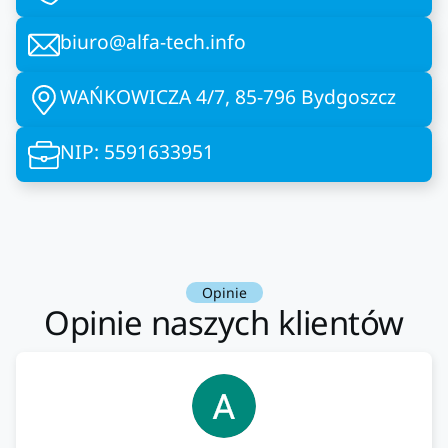
biuro@alfa-tech.info
WAŃKOWICZA 4/7, 85-796 Bydgoszcz
NIP: 5591633951
Opinie
Opinie naszych klientów