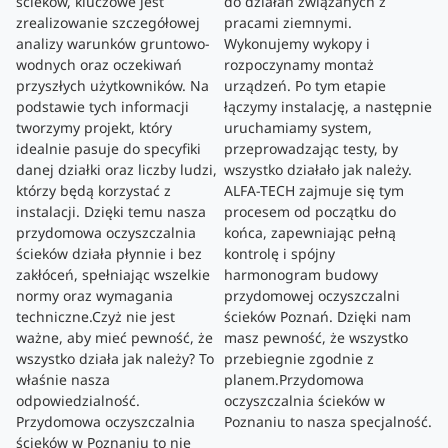
ścieków, kluczowe jest
do działań związanych z
zrealizowanie szczegółowej
pracami ziemnymi.
analizy warunków gruntowo-
Wykonujemy wykopy i
wodnych oraz oczekiwań
rozpoczynamy montaż
przyszłych użytkowników. Na
urządzeń. Po tym etapie
podstawie tych informacji
łączymy instalację, a następnie
tworzymy projekt, który
uruchamiamy system,
idealnie pasuje do specyfiki
przeprowadzając testy, by
danej działki oraz liczby ludzi,
wszystko działało jak należy.
którzy będą korzystać z
ALFA-TECH zajmuje się tym
instalacji. Dzięki temu nasza
procesem od początku do
przydomowa oczyszczalnia
końca, zapewniając pełną
ścieków działa płynnie i bez
kontrolę i spójny
zakłóceń, spełniając wszelkie
harmonogram budowy
normy oraz wymagania
przydomowej oczyszczalni
techniczne.Czyż nie jest
ścieków Poznań. Dzięki nam
ważne, aby mieć pewność, że
masz pewność, że wszystko
wszystko działa jak należy? To
przebiegnie zgodnie z
właśnie nasza
planem.Przydomowa
odpowiedzialność.
oczyszczalnia ścieków w
Przydomowa oczyszczalnia
Poznaniu to nasza specjalność.
ścieków w Poznaniu to nie