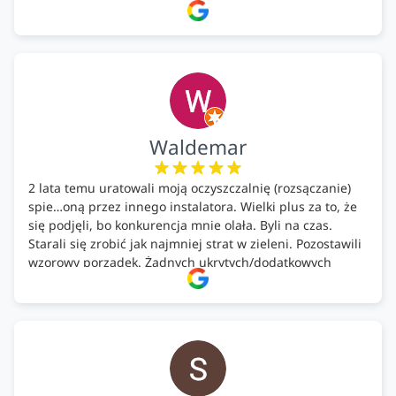
całość została wykonana zgodnie z terminem i
ustaleniami. Z czystym sumieniem polecamy Alfa Tech
każdemu, kto szuka solidnego partnera w zakresie
ekologicznych rozwiązań!🍀
Waldemar
2 lata temu uratowali moją oczyszczalnię (rozsączanie)
spie…oną przez innego instalatora. Wielki plus za to, że
się podjęli, bo konkurencja mnie olała. Byli na czas.
Starali się zrobić jak najmniej strat w zieleni. Pozostawili
wzorowy porządek. Żadnych ukrytych/dodatkowych
kosztów. Zaskoczenie. Kontakt bardzo OK. Obsługa
pomontażowa również OK. A ich środki do oczyszczalni –
MEGA.
Polecam!