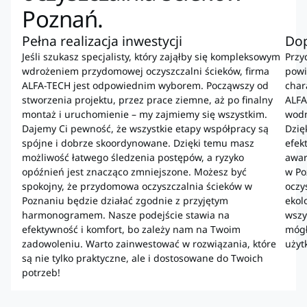
Poznań.
Pełna realizacja inwestycji
Do
Jeśli szukasz specjalisty, który zająłby się kompleksowym
Przy
wdrożeniem przydomowej oczyszczalni ścieków, firma
powi
ALFA-TECH jest odpowiednim wyborem. Począwszy od
char
stworzenia projektu, przez prace ziemne, aż po finalny
ALFA
montaż i uruchomienie – my zajmiemy się wszystkim.
wodn
Dajemy Ci pewność, że wszystkie etapy współpracy są
Dzię
spójne i dobrze skoordynowane. Dzięki temu masz
efek
możliwość łatwego śledzenia postępów, a ryzyko
awar
opóźnień jest znacząco zmniejszone. Możesz być
w Po
spokojny, że przydomowa oczyszczalnia ścieków w
oczy
Poznaniu będzie działać zgodnie z przyjętym
ekol
harmonogramem. Nasze podejście stawia na
wszy
efektywność i komfort, bo zależy nam na Twoim
mógł
zadowoleniu. Warto zainwestować w rozwiązania, które
użyt
są nie tylko praktyczne, ale i dostosowane do Twoich
potrzeb!