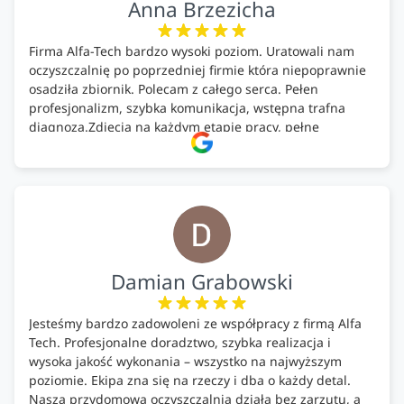
Anna Brzezicha
Firma Alfa-Tech bardzo wysoki poziom. Uratowali nam
oczyszczalnię po poprzedniej firmie która niepoprawnie
osadziła zbiornik. Polecam z całego serca. Pełen
profesjonalizm, szybka komunikacja, wstępna trafna
diagnoza.Zdjęcia na każdym etapie pracy, pełne
doradztwo.Dobrze wyszkoleni i znający się na rzeczy.
Podsumowując ekipa na wysokim poziomie, rzetelna.
Bardzo dobre wykonanie pracy i zachowanie czystości.
Firma godna polecenia .
Damian Grabowski
Jesteśmy bardzo zadowoleni ze współpracy z firmą Alfa
Tech. Profesjonalne doradztwo, szybka realizacja i
wysoka jakość wykonania – wszystko na najwyższym
poziomie. Ekipa zna się na rzeczy i dba o każdy detal.
Nasza przydomowa oczyszczalnia działa bez zarzutu, a