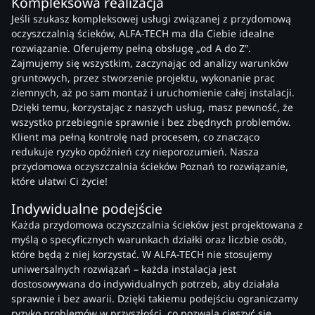
Kompleksowa realizacja
Jeśli szukasz kompleksowej usługi związanej z przydomową
oczyszczalnią ścieków, ALFA-TECH ma dla Ciebie idealne
rozwiązanie. Oferujemy pełną obsługę „od A do Z”.
Zajmujemy się wszystkim, zaczynając od analizy warunków
gruntowych, przez stworzenie projektu, wykonanie prac
ziemnych, aż po sam montaż i uruchomienie całej instalacji.
Dzięki temu, korzystając z naszych usług, masz pewność, że
wszystko przebiegnie sprawnie i bez zbędnych problemów.
Klient ma pełną kontrolę nad procesem, co znacząco
redukuje ryzyko opóźnień czy nieporozumień. Nasza
przydomowa oczyszczalnia ścieków Poznań to rozwiązanie,
które ułatwi Ci życie!
Indywidualne podejście
Każda przydomowa oczyszczalnia ścieków jest projektowana z
myślą o specyficznych warunkach działki oraz liczbie osób,
które będą z niej korzystać. W ALFA-TECH nie stosujemy
uniwersalnych rozwiązań – każda instalacja jest
dostosowywana do indywidualnych potrzeb, aby działała
sprawnie i bez awarii. Dzięki takiemu podejściu ograniczamy
ryzyko problemów w przyszłości, co pozwala cieszyć się