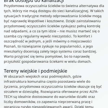
Brak dostępu do kanalizacji
Przydomowa oczyszczalnia ścieków to świetna alternatywa dla
tych, którzy nie mają dostępu do sieci kanalizacyjnej. W takich
sytuacjach tradycyjne metody odprowadzania ścieków mogą
być naprawdę kłopotliwe i kosztowne. Dzięki zainstalowaniu
przydomowej oczyszczalni ścieków zyskujesz pełną kontrolę
nad odpadami, a co za tym idzie – nie musisz martwić się o
szamba czy regularny wywóz nieczystości. To komfort i
oszczędność w jednym, a jeśli mówimy o miejscowości
Poznań, to rozwiązanie zyskuje na popularności, a jego
mieszkańcy doceniają zalety tego systemu coraz bardziej.
Warto przyjrzeć się temu pomysłowi, bo to naprawdę
przyszłość gospodarowania ściekami w wielu domach.
Tereny wiejskie i podmiejskie
W obszarach wiejskich oraz podmiejskich, gdzie
infrastruktura komunalna często pozostawia wiele do
życzenia, przydomowa oczyszczalnia ścieków okazuje się być
strzałem w dziesiątkę. Rozwiązania oferowane przez ALFA-
TECH są idealnie dostosowane do warunków działki oraz
liczby domowników, co zapewnia nieprzerwaną pracę i
ogranicza ryzyko niespodziewanych awarii. Dzięki temu