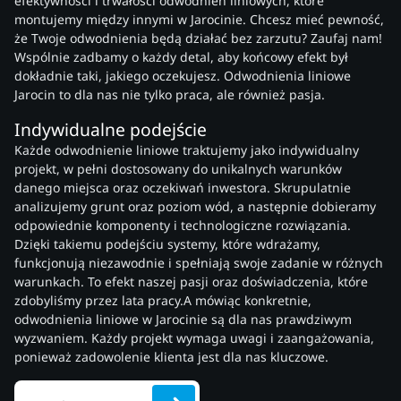
efektywności i trwałości odwodnień liniowych, które
montujemy między innymi w Jarocinie. Chcesz mieć pewność,
że Twoje odwodnienia będą działać bez zarzutu? Zaufaj nam!
Wspólnie zadbamy o każdy detal, aby końcowy efekt był
dokładnie taki, jakiego oczekujesz. Odwodnienia liniowe
Jarocin to dla nas nie tylko praca, ale również pasja.
Indywidualne podejście
Każde odwodnienie liniowe traktujemy jako indywidualny
projekt, w pełni dostosowany do unikalnych warunków
danego miejsca oraz oczekiwań inwestora. Skrupulatnie
analizujemy grunt oraz poziom wód, a następnie dobieramy
odpowiednie komponenty i technologiczne rozwiązania.
Dzięki takiemu podejściu systemy, które wdrażamy,
funkcjonują niezawodnie i spełniają swoje zadanie w różnych
warunkach. To efekt naszej pasji oraz doświadczenia, które
zdobyliśmy przez lata pracy.A mówiąc konkretnie,
odwodnienia liniowe w Jarocinie są dla nas prawdziwym
wyzwaniem. Każdy projekt wymaga uwagi i zaangażowania,
ponieważ zadowolenie klienta jest dla nas kluczowe.