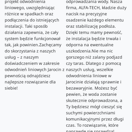
projekt odwodnienia
odprowadzania wody. Nasza
liniowego, uwzględniając
firma, ALFA-TECH, kładzie duży
różnice w spadkach oraz
nacisk na precyzyjne
podłączenia do istniejących
osadzenie każdego elementu
instalacji. Taki sposób
oraz stabilizację podłoża.
działania zapewnia, że cały
Dzięki temu mamy pewność,
system będzie funkcjonował
że instalacja będzie trwała i
tak, jak powinien.Zachęcamy
odporna na ewentualne
do skorzystania z naszych
uszkodzenia.Nie ma nic
usług – z naszym
gorszego niż zalany podjazd
doświadczeniem w zakresie
czy taras. Dlatego z pomocą
odwodnień liniowych Jarocin z
naszych usług, wszelkie
pewnością odnajdziesz
odwodnienia liniowe w
najlepsze rozwiązanie dla
Jarocinie działają sprawnie i
siebie!
bezawaryjnie. Możesz być
pewien, że woda zostanie
skutecznie odprowadzona, a
Ty będziesz mógł cieszyć się
suchymi powierzchniami
komunikacyjnymi przez długi
czas. To rozwiązanie, które
naprawdę się sprawdza!