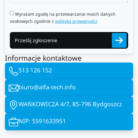
Wyrażam zgodę na przetwarzanie moich danych
osobowych zgodnie z
polityką prywatności
Prześlij zgłoszenie
Informacje kontaktowe
513 126 152
biuro@alfa-tech.info
WAŃKOWICZA 4/7, 85-796 Bydgoszcz
NIP: 5591633951