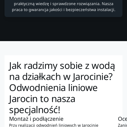
praktyczną wiedzę i sprawdzone rozwiązania. Nasza
praca to gwarancja jakości i bezpieczeństwa instalacji.
Jak radzimy sobie z wodą
na działkach w Jarocinie?
Odwodnienia liniowe
Jarocin to nasza
specjalność!
Montaż i podłączenie
Oce
Przy realizacji odwodnień liniowych w Jarocinie
Zani