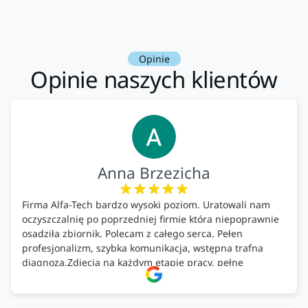
Opinie
Opinie naszych klientów
Anna Brzezicha
Firma Alfa-Tech bardzo wysoki poziom. Uratowali nam
oczyszczalnię po poprzedniej firmie która niepoprawnie
osadziła zbiornik. Polecam z całego serca. Pełen
profesjonalizm, szybka komunikacja, wstępna trafna
diagnoza.Zdjęcia na każdym etapie pracy, pełne
doradztwo.Dobrze wyszkoleni i znający się na rzeczy.
Podsumowując ekipa na wysokim poziomie, rzetelna.
Bardzo dobre wykonanie pracy i zachowanie czystości.