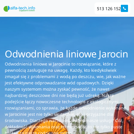
513 126 152
Odwodnienia liniowe Jarocin
Odwodnienia liniowe w Jarocinie to rozwiązanie, które z
pewnością zasługuje na uwagę. Każdy, kto kiedykolwiek
zmagał się z problemami z wodą po deszczu, wie, jak ważne
jest efektywne odprowadzanie wód opadowych. Dzięki
naszym systemom można zyskać pewność, że nawet
najbardziej deszczowe dni nie będą już udręką. Nasze
podejście łączy nowoczesne technologie z ekologicznymi
rozwiązaniami, co sprawia, że każde odwodnienie wykonane
w Jarocinie jest nie tylko skuteczne, ale i przyjazne dla
środowiska. Dlaczego warto postawić na nasze usługi? Cóż,
dokładność wykonania oraz terminowość to nie tylko puste
hasła – to nasze codzienne motto.