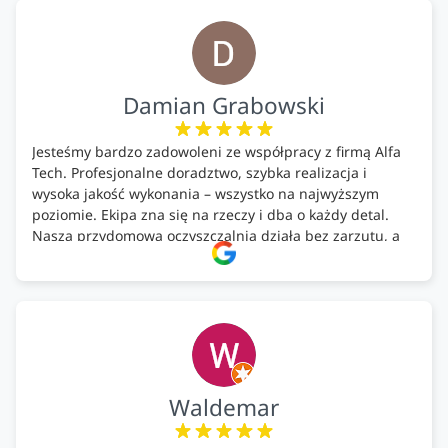
Firma godna polecenia .
Damian Grabowski
Jesteśmy bardzo zadowoleni ze współpracy z firmą Alfa
Tech. Profesjonalne doradztwo, szybka realizacja i
wysoka jakość wykonania – wszystko na najwyższym
poziomie. Ekipa zna się na rzeczy i dba o każdy detal.
Nasza przydomowa oczyszczalnia działa bez zarzutu, a
całość została wykonana zgodnie z terminem i
ustaleniami. Z czystym sumieniem polecamy Alfa Tech
każdemu, kto szuka solidnego partnera w zakresie
ekologicznych rozwiązań!🍀
Waldemar