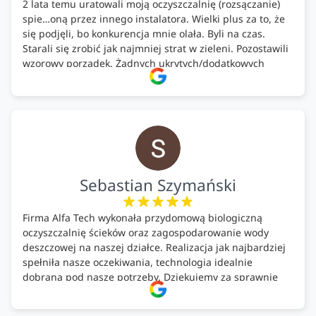
2 lata temu uratowali moją oczyszczalnię (rozsączanie)
spie…oną przez innego instalatora. Wielki plus za to, że
się podjęli, bo konkurencja mnie olała. Byli na czas.
Starali się zrobić jak najmniej strat w zieleni. Pozostawili
wzorowy porządek. Żadnych ukrytych/dodatkowych
kosztów. Zaskoczenie. Kontakt bardzo OK. Obsługa
pomontażowa również OK. A ich środki do oczyszczalni –
MEGA.
Polecam!
Sebastian Szymański
Firma Alfa Tech wykonała przydomową biologiczną
oczyszczalnię ścieków oraz zagospodarowanie wody
deszczowej na naszej działce. Realizacja jak najbardziej
spełniła nasze oczekiwania, technologia idealnie
dobrana pod nasze potrzeby. Dziękujemy za sprawnie
wykonany montaż w świetnej atmosferze! Polecam!